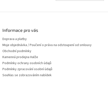
Z
á
p
a
Informace pro vás
t
Doprava a platby
í
Moje objednávka / Poučení o právu na odstoupení od smlouvy
Obchodní podmínky
Kamenná prodejna Halže
Podmínky ochrany osobních údajů
Podmínky zpracování osobní údajů
Souhlas se zobrazováním nabídek