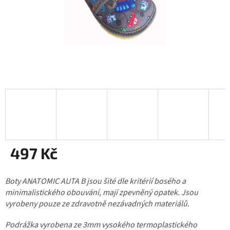
497 Kč
Měrná
Boty ANATOMIC AUTA B jsou šité dle kritérií bosého a
cena:
minimalistického obouvání, mají zpevněný opatek. Jsou
vyrobeny pouze ze zdravotně nezávadných materiálů.
Podrážka vyrobena ze 3mm vysokého termoplastického