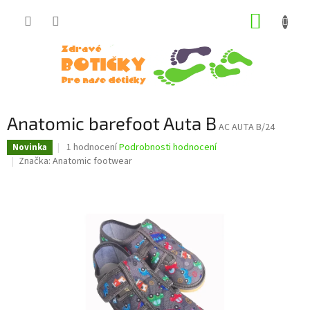
Přejít
NÁKUP
na
obsah
KOŠÍK
Anatomic barefoot Auta B
AC AUTA B/24
Průměrné
1 hodnocení
Podrobnosti hodnocení
Novinka
hodnocení
Značka:
Anatomic footwear
produktu
je
5,0
z
5
hvězdiček.