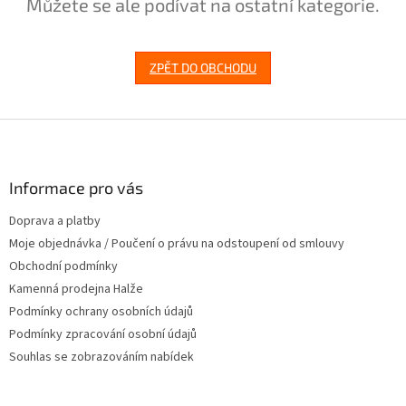
Můžete se ale podívat na ostatní kategorie.
ZPĚT DO OBCHODU
Z
á
p
a
Informace pro vás
t
Doprava a platby
í
Moje objednávka / Poučení o právu na odstoupení od smlouvy
Obchodní podmínky
Kamenná prodejna Halže
Podmínky ochrany osobních údajů
Podmínky zpracování osobní údajů
Souhlas se zobrazováním nabídek