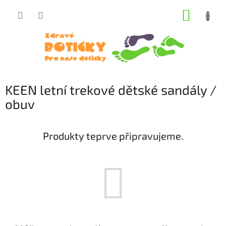
Přejít
NÁKUP
na
obsah
KOŠÍK
KEEN letní trekové dětské sandály /
obuv
Produkty teprve připravujeme.