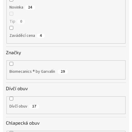
Novinka
24
Tip
0
Zaváděcí cena
4
Značky
Biomecanics ® by Garvalín
29
Dívčí obuv
Dívčí obuv
17
Chlapecká obuv