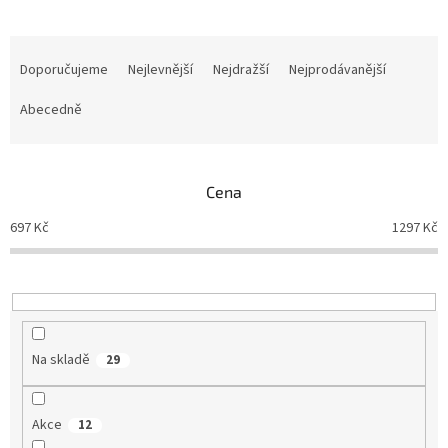
Ř
a
Doporučujeme
Nejlevnější
Nejdražší
Nejprodávanější
z
e
Abecedně
n
í
p
Cena
r
o
697
Kč
1297
Kč
d
u
k
t
ů
Na skladě
29
Akce
12