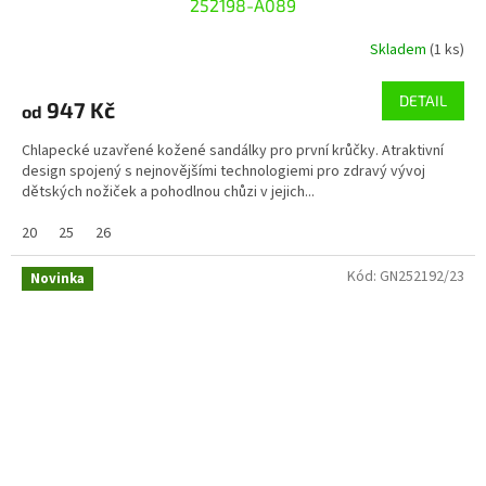
252198-A089
Skladem
(1 ks)
DETAIL
947 Kč
od
Chlapecké uzavřené kožené sandálky pro první krůčky. Atraktivní
design spojený s nejnovějšími technologiemi pro zdravý vývoj
dětských nožiček a pohodlnou chůzi v jejich...
20
25
26
Kód:
GN252192/23
Novinka