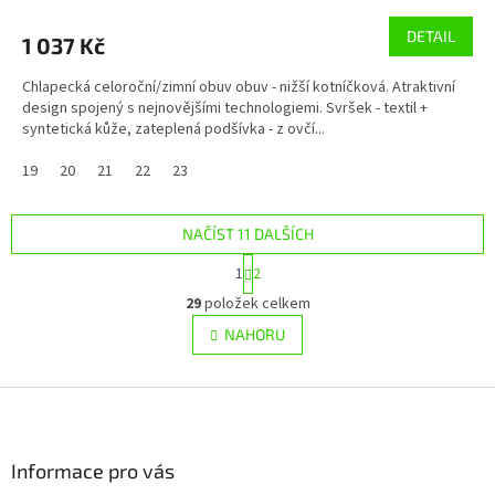
DETAIL
1 037 Kč
Chlapecká celoroční/zimní obuv obuv - nižší kotníčková. Atraktivní
design spojený s nejnovějšími technologiemi. Svršek - textil +
syntetická kůže, zateplená podšívka - z ovčí...
19
20
21
22
23
NAČÍST 11 DALŠÍCH
S
1
2
t
O
r
29
položek celkem
v
á
l
NAHORU
n
á
k
d
o
v
Z
a
á
c
á
n
í
p
í
p
a
Informace pro vás
r