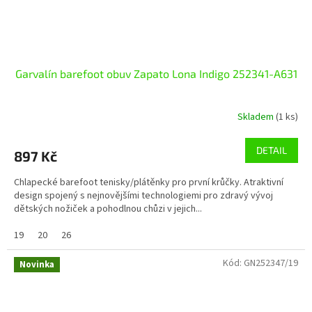
Garvalín barefoot obuv Zapato Lona Indigo 252341-A631
Skladem
(1 ks)
DETAIL
897 Kč
Chlapecké barefoot tenisky/plátěnky pro první krůčky. Atraktivní
design spojený s nejnovějšími technologiemi pro zdravý vývoj
dětských nožiček a pohodlnou chůzi v jejich...
19
20
26
Kód:
GN252347/19
Novinka