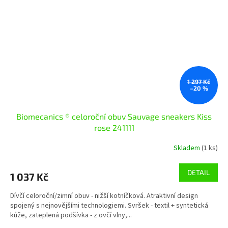
1 297 Kč
–20 %
Biomecanics ® celoroční obuv Sauvage sneakers Kiss
rose 241111
Skladem
(1 ks)
DETAIL
1 037 Kč
Dívčí celoroční/zimní obuv - nižší kotníčková. Atraktivní design
spojený s nejnovějšími technologiemi. Svršek - textil + syntetická
kůže, zateplená podšívka - z ovčí vlny,...