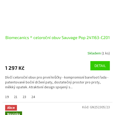
Biomecanics ® celoroční obuv Sauvage Pop 241163-C201
Skladem
(1 ks)
DETAIL
1 297 Kč
Dívčí celoroční obuv pro první krůčky - kompromisní barefoot řada -
patentované boční držení paty, dostatečný prostor pro prsty,
měkký opatek. Atraktivní design spojený s...
19
21
23
24
Kód:
GN252305/23
Akce
Novinka