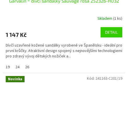
Garvalín ® dívčí sandálky Sauvage rosa 252326-H032
Skladem
(1 ks)
DETAIL
1 147 Kč
Dívčí uzavřené kožené sandálky vyrobené ve Španělsku - ideální pro
první krůčky. Atraktivní design spojený s nejnovějšími technologiemi
pro zdravý vývoj dětských nožiček a...
19
24
26
Kód:
241163-C201/19
Novinka