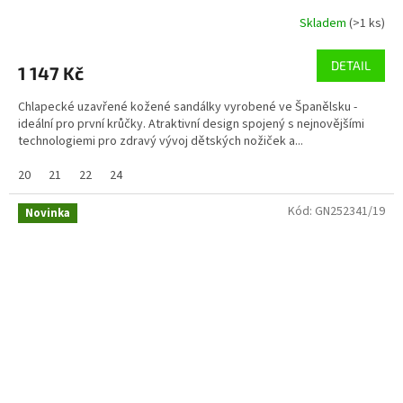
Skladem
(>1 ks)
DETAIL
1 147 Kč
Chlapecké uzavřené kožené sandálky vyrobené ve Španělsku -
ideální pro první krůčky. Atraktivní design spojený s nejnovějšími
technologiemi pro zdravý vývoj dětských nožiček a...
20
21
22
24
Kód:
GN252341/19
Novinka