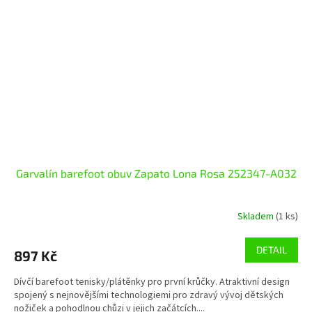
Garvalín barefoot obuv Zapato Lona Rosa 252347-A032
Skladem
(1 ks)
DETAIL
897 Kč
Dívčí barefoot tenisky/plátěnky pro první krůčky. Atraktivní design
spojený s nejnovějšími technologiemi pro zdravý vývoj dětských
nožiček a pohodlnou chůzi v jejich začátcích....