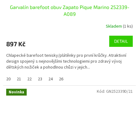
Garvalín barefoot obuv Zapato Pique Marino 252339-
A089
Skladem
(1 ks)
DETAIL
897 Kč
Chlapecké barefoot tenisky/plátěnky pro první krůčky. Atraktivní
design spojený s nejnovějšími technologiemi pro zdravý vývoj
dětských nožiček a pohodlnou chůzi v jejich...
20
21
22
23
24
26
Kód:
GN252339D/21
Novinka