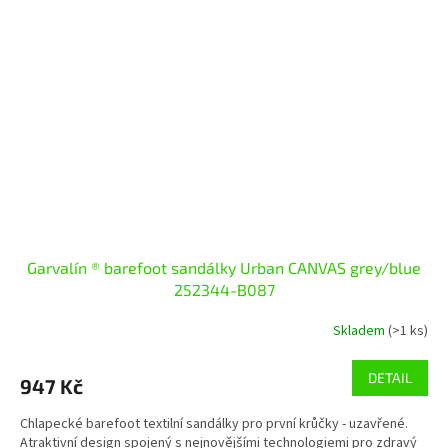
Garvalín ® barefoot sandálky Urban CANVAS grey/blue
252344-B087
Skladem
(>1 ks)
DETAIL
947 Kč
Chlapecké barefoot textilní sandálky pro první krůčky - uzavřené.
Atraktivní design spojený s nejnovějšími technologiemi pro zdravý