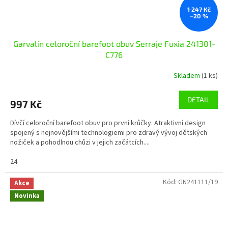
1 247 Kč
–20 %
Garvalín celoroční barefoot obuv Serraje Fuxia 241301-
C776
Skladem
(1 ks)
DETAIL
997 Kč
Dívčí celoroční barefoot obuv pro první krůčky. Atraktivní design
spojený s nejnovějšími technologiemi pro zdravý vývoj dětských
nožiček a pohodlnou chůzi v jejich začátcích....
24
Kód:
GN241111/19
Akce
Novinka