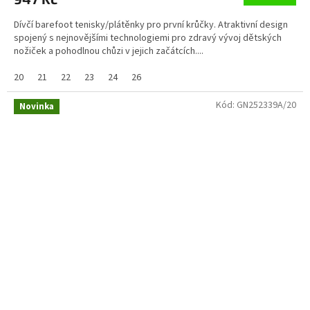
Dívčí barefoot tenisky/plátěnky pro první krůčky. Atraktivní design
spojený s nejnovějšími technologiemi pro zdravý vývoj dětských
nožiček a pohodlnou chůzi v jejich začátcích....
20
21
22
23
24
26
Kód:
GN252339A/20
Novinka