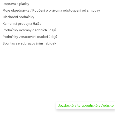
t
v
Doprava a platby
í
k
Moje objednávka / Poučení o právu na odstoupení od smlouvy
y
v
Obchodní podmínky
ý
Kamenná prodejna Halže
p
Podmínky ochrany osobních údajů
i
s
Podmínky zpracování osobní údajů
u
Souhlas se zobrazováním nabídek
Jezdecké a terapeutické středisko