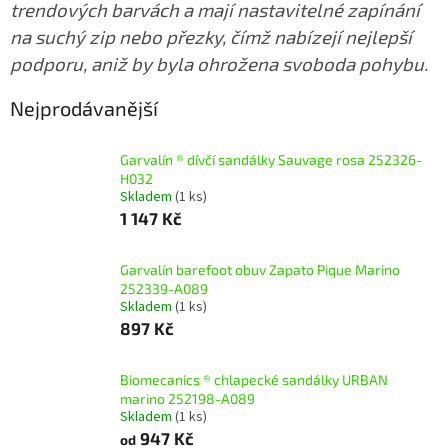
trendových barvách a mají nastavitelné zapínání
na suchý zip nebo přezky, čímž nabízejí nejlepší
podporu, aniž by byla ohrožena svoboda pohybu.
Nejprodávanější
Garvalín ® dívčí sandálky Sauvage rosa 252326-
H032
Skladem
(1 ks)
1 147 Kč
Garvalín barefoot obuv Zapato Pique Marino
252339-A089
Skladem
(1 ks)
897 Kč
Biomecanics ® chlapecké sandálky URBAN
marino 252198-A089
Skladem
(1 ks)
947 Kč
od