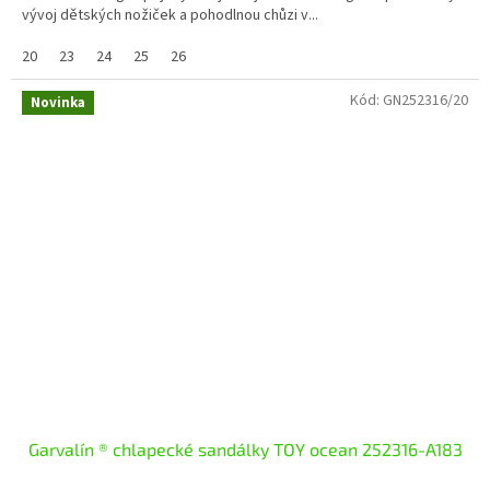
vývoj dětských nožiček a pohodlnou chůzi v...
20
23
24
25
26
Kód:
GN252316/20
Novinka
Garvalín ® chlapecké sandálky TOY ocean 252316-A183