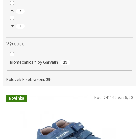
25
7
26
9
Výrobce
Biomecanics ® by Garvalín
29
Položek k zobrazení:
29
V
Kód:
241162-A556/20
Novinka
ý
p
i
s
p
r