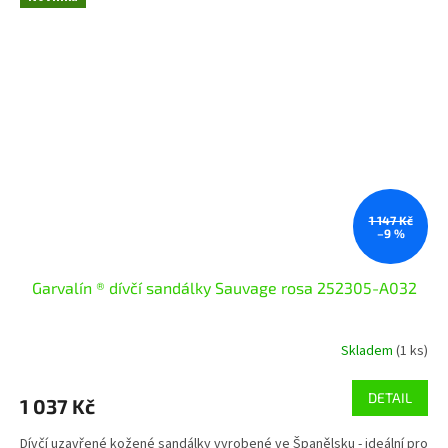
1 147 Kč
–9 %
Garvalín ® dívčí sandálky Sauvage rosa 252305-A032
Skladem
(1 ks)
DETAIL
1 037 Kč
Dívčí uzavřené kožené sandálky vyrobené ve Španělsku - ideální pro