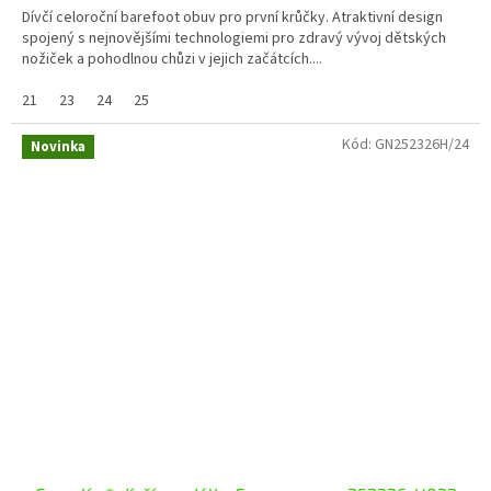
Dívčí celoroční barefoot obuv pro první krůčky. Atraktivní design
spojený s nejnovějšími technologiemi pro zdravý vývoj dětských
nožiček a pohodlnou chůzi v jejich začátcích....
21
23
24
25
Kód:
GN252326H/24
Novinka