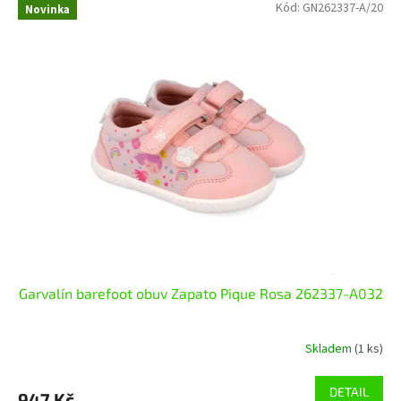
Kód:
GN262337-A/20
Novinka
Garvalín barefoot obuv Zapato Pique Rosa 262337-A032
Skladem
(1 ks)
DETAIL
947 Kč