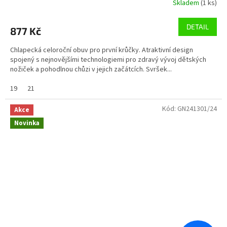
Skladem
(1 ks)
DETAIL
877 Kč
Chlapecká celoroční obuv pro první krůčky. Atraktivní design
spojený s nejnovějšími technologiemi pro zdravý vývoj dětských
nožiček a pohodlnou chůzi v jejich začátcích. Svršek...
19
21
Kód:
GN241301/24
Akce
Novinka