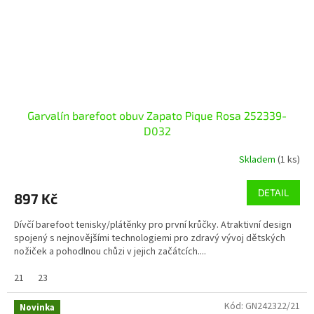
Garvalín barefoot obuv Zapato Pique Rosa 252339-
D032
Skladem
(1 ks)
DETAIL
897 Kč
Dívčí barefoot tenisky/plátěnky pro první krůčky. Atraktivní design
spojený s nejnovějšími technologiemi pro zdravý vývoj dětských
nožiček a pohodlnou chůzi v jejich začátcích....
21
23
Kód:
GN242322/21
Novinka