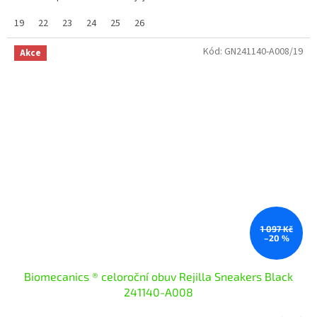
19
22
23
24
25
26
Kód:
GN241140-A008/19
Akce
1 097 Kč
–20 %
Biomecanics ® celoroční obuv Rejilla Sneakers Black
241140-A008