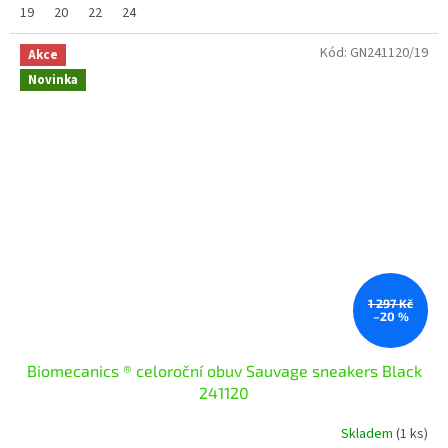
19
20
22
24
Kód:
GN241120/19
Akce
Novinka
1 297 Kč
–20 %
Biomecanics ® celoroční obuv Sauvage sneakers Black
241120
Skladem
(1 ks)