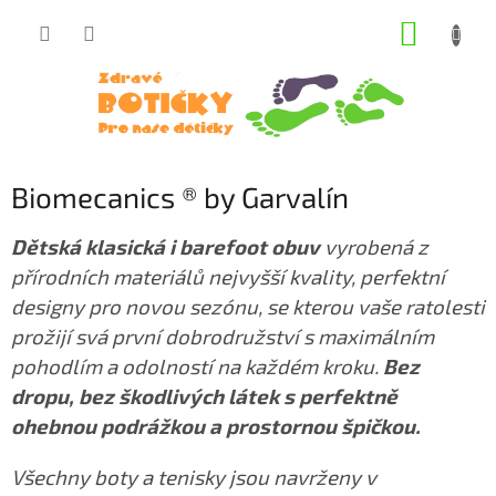
Přejít
NÁKUP
na
obsah
KOŠÍK
Biomecanics ® by Garvalín
Dětská klasická i barefoot obuv
vyrobená z
přírodních materiálů nejvyšší kvality, perfektní
designy pro novou sezónu, se kterou vaše ratolesti
prožijí svá první dobrodružství s maximálním
pohodlím a odolností na každém kroku.
Bez
dropu, bez škodlivých látek s perfektně
ohebnou podrážkou a prostornou špičkou.
V
šechny boty a tenisky jsou navrženy v