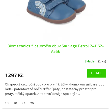
o
d
u
k
t
ů
Biomecanics ® celoroční obuv Sauvage Petrol 241162-
A556
Skladem
(1 ks)
DETAIL
1 297 Kč
Chlapecká celoroční obuv pro první krůčky - kompromisní barefoot
řada - patentované boční držení paty, dostatečný prostor pro
prsty, měkký opatek. Atraktivní design spojený s...
19
20
24
26