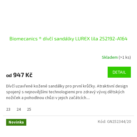
Biomecanics ® dívčí sandálky LUREX lila 252192-A164
Skladem
(>1 ks)
DETAIL
947 Kč
od
Dívčí uzavřené kožené sandálky pro první krůčky. Atraktivní design
spojený s nejnovějšími technologiemi pro zdravý vývoj dětských
nožiček a pohodlnou chůzi v jejich začátcích....
23
24
25
Kód:
GN252344/20
Novinka