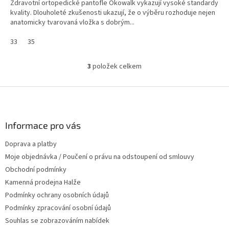
Zdravotní ortopedické pantofle Ökowalk vykazují vysoké standardy
kvality. Dlouholeté zkušenosti ukazují, že o výběru rozhoduje nejen
anatomicky tvarovaná vložka s dobrým...
33
35
3
položek celkem
O
v
l
Z
á
á
d
p
a
a
Informace pro vás
c
t
í
Doprava a platby
í
p
Moje objednávka / Poučení o právu na odstoupení od smlouvy
r
v
Obchodní podmínky
k
Kamenná prodejna Halže
y
Podmínky ochrany osobních údajů
v
ý
Podmínky zpracování osobní údajů
p
Souhlas se zobrazováním nabídek
i