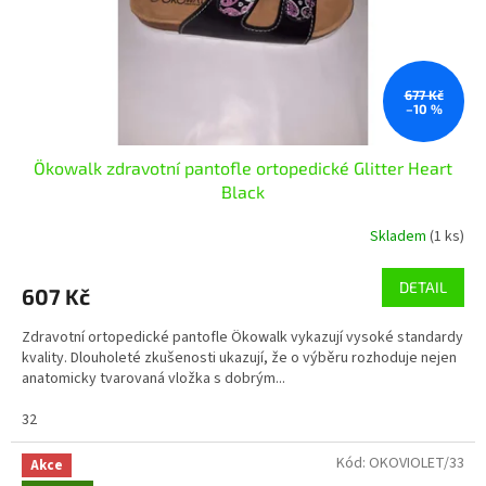
677 Kč
–10 %
Ökowalk zdravotní pantofle ortopedické Glitter Heart
Black
Skladem
(1 ks)
DETAIL
607 Kč
Zdravotní ortopedické pantofle Ökowalk vykazují vysoké standardy
kvality. Dlouholeté zkušenosti ukazují, že o výběru rozhoduje nejen
anatomicky tvarovaná vložka s dobrým...
32
Kód:
OKOVIOLET/33
Akce