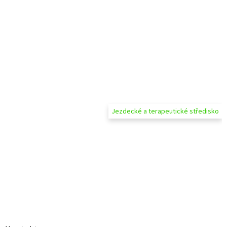
s
u
Jezdecké a terapeutické středisko