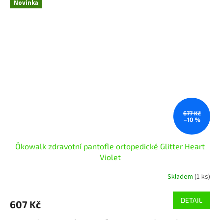
Novinka
677 Kč
–10 %
Ökowalk zdravotní pantofle ortopedické Glitter Heart
Violet
Skladem
(1 ks)
DETAIL
607 Kč