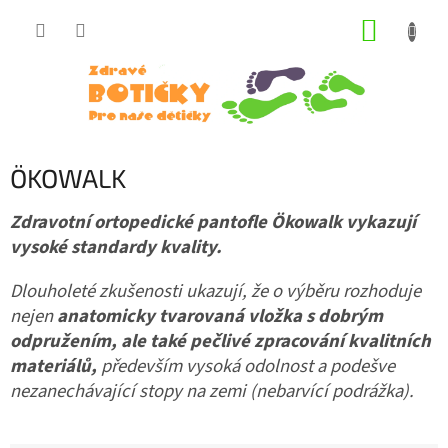
Přejít
NÁKUP
na
obsah
KOŠÍK
ÖKOWALK
Zdravotní ortopedické pantofle Ökowalk
vykazují
vysoké standardy kvality.
Dlouholeté zkušenosti ukazují, že o výběru rozhoduje
nejen
anatomicky tvarovaná vložka s dobrým
odpružením, ale také pečlivé zpracování kvalitních
materiálů,
především vysoká odolnost a podešve
nezanechávající stopy na zemi (nebarvící podrážka).