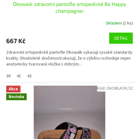
Ökowalk zdravotní pantofle ortopedické Be Happy
champagner
Skladem
(1 ks)
DETAIL
667 Kč
Zdravotní ortopedické pantofle Ökowalk vykazují vysoké standardy
kvality. Dlouholeté zkušenosti ukazují, že o výběru rozhoduje nejen
anatomicky tvarovaná vložka s dobrým...
36
41
42
Kód:
OKOBLACK/32
Akce
Novinka