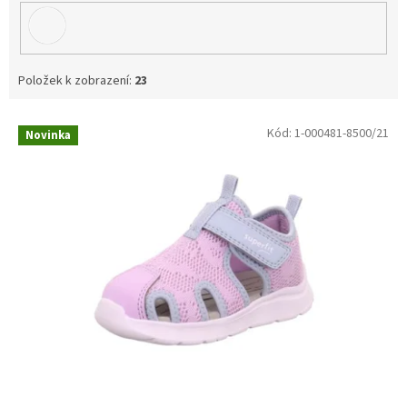
Položek k zobrazení:
23
V
Kód:
1-000481-8500/21
Novinka
ý
p
i
s
p
r
o
d
u
k
t
ů