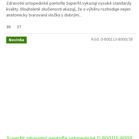
Zdravotní ortopedické pantofle Superfit vykazují vysoké standardy
kvality. Dlouholeté zkušenosti ukazují, že o výběru rozhoduje nejen
anatomicky tvarovaná vložka s dobrým...
36
37
Kód:
0-800113-8000/38
Novinka
Superfit zdravotní pantofle ortopedické 0-800113-8000