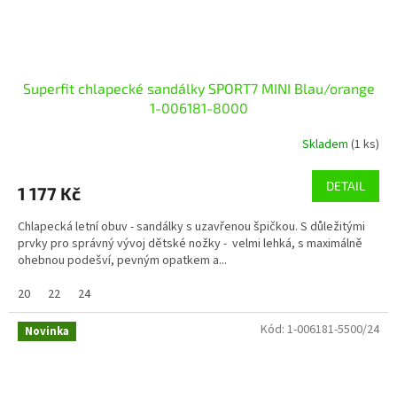
Superfit chlapecké sandálky SPORT7 MINI Blau/orange
1-006181-8000
Skladem
(1 ks)
DETAIL
1 177 Kč
Chlapecká letní obuv - sandálky s uzavřenou špičkou. S důležitými
prvky pro správný vývoj dětské nožky - velmi lehká, s maximálně
ohebnou podešví, pevným opatkem a...
20
22
24
Kód:
1-006181-5500/24
Novinka