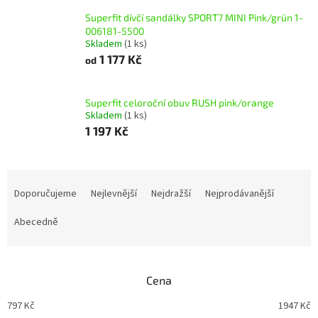
Superfit dívčí sandálky SPORT7 MINI Pink/grün 1-
006181-5500
Skladem
(1 ks)
1 177 Kč
od
Superfit celoroční obuv RUSH pink/orange
Skladem
(1 ks)
1 197 Kč
Ř
a
Doporučujeme
Nejlevnější
Nejdražší
Nejprodávanější
z
e
Abecedně
n
í
p
Cena
r
o
797
Kč
1947
Kč
d