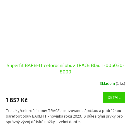
Superfit BAREFIT celoroční obuv TRACE Blau 1-006030-
8000
Skladem
(1 ks)
DETAIL
1 657 Kč
Tenisky/celoroční obuv TRACE s inovovanou špičkou a podrážkou -
barefoot obuv BAREFIT - novinka roku 2023. S důležitými prvky pro
správný vývoj dětské nožky - velmi dobře...