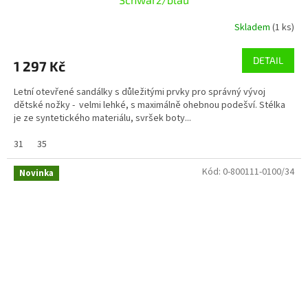
Skladem
(1 ks)
DETAIL
1 297 Kč
Letní otevřené sandálky s důležitými prvky pro správný vývoj
dětské nožky - velmi lehké, s maximálně ohebnou podešví. Stélka
je ze syntetického materiálu, svršek boty...
31
35
Kód:
0-800111-0100/34
Novinka