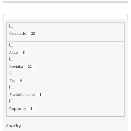
u
k
t
ů
Na skladě
23
Akce
3
Novinka
21
Tip
0
Zaváděcí cena
1
Doprodej
1
Značky