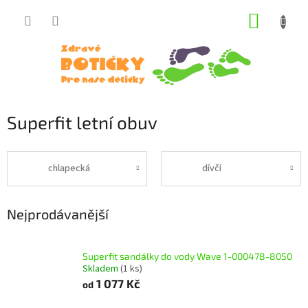
Přejít
NÁKUP
na
obsah
KOŠÍK
Superfit letní obuv
chlapecká
dívčí
Nejprodávanější
Superfit sandálky do vody Wave 1-000478-8050
Skladem
(1 ks)
1 077 Kč
od