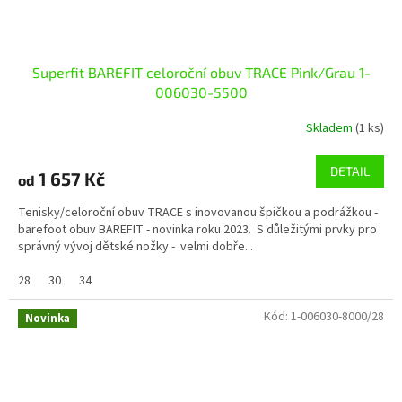
Superfit BAREFIT celoroční obuv TRACE Pink/Grau 1-
006030-5500
Skladem
(1 ks)
DETAIL
1 657 Kč
od
Tenisky/celoroční obuv TRACE s inovovanou špičkou a podrážkou -
barefoot obuv BAREFIT - novinka roku 2023. S důležitými prvky pro
správný vývoj dětské nožky - velmi dobře...
28
30
34
Kód:
1-006030-8000/28
Novinka