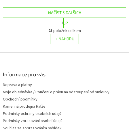
NAČÍST 5 DALŠÍCH
S
1
2
t
O
r
23
položek celkem
v
á
l
NAHORU
n
á
k
d
o
v
Z
a
á
c
á
n
í
p
í
p
a
Informace pro vás
r
t
v
Doprava a platby
í
k
Moje objednávka / Poučení o právu na odstoupení od smlouvy
y
v
Obchodní podmínky
ý
Kamenná prodejna Halže
p
Podmínky ochrany osobních údajů
i
s
Podmínky zpracování osobní údajů
u
Souhlas se zobrazováním nabídek