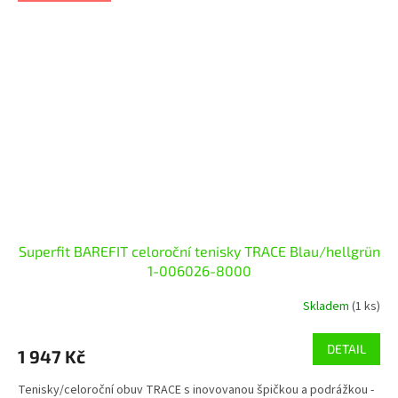
Superfit BAREFIT celoroční tenisky TRACE Blau/hellgrün
1-006026-8000
Skladem
(1 ks)
DETAIL
1 947 Kč
Tenisky/celoroční obuv TRACE s inovovanou špičkou a podrážkou -