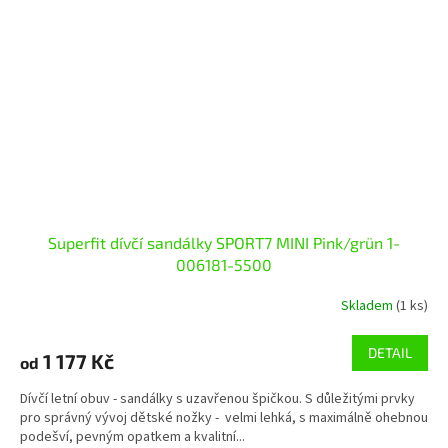
Superfit dívčí sandálky SPORT7 MINI Pink/grün 1-
006181-5500
Skladem
(1 ks)
DETAIL
1 177 Kč
od
Dívčí letní obuv - sandálky s uzavřenou špičkou. S důležitými prvky
pro správný vývoj dětské nožky - velmi lehká, s maximálně ohebnou
podešví, pevným opatkem a kvalitní...