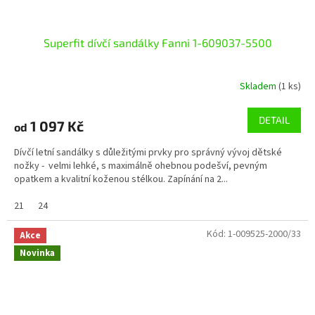
Superfit dívčí sandálky Fanni 1-609037-5500
Skladem
(1 ks)
DETAIL
1 097 Kč
od
Dívčí letní sandálky s důležitými prvky pro správný vývoj dětské
nožky - velmi lehké, s maximálně ohebnou podešví, pevným
opatkem a kvalitní koženou stélkou. Zapínání na 2...
21
24
Kód:
1-009525-2000/33
Akce
Novinka