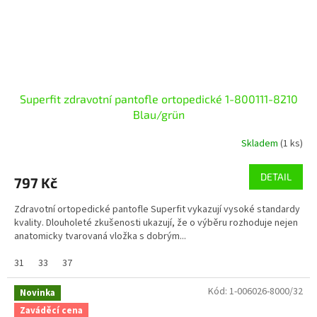
Superfit zdravotní pantofle ortopedické 1-800111-8210
Blau/grün
Skladem
(1 ks)
DETAIL
797 Kč
Zdravotní ortopedické pantofle Superfit vykazují vysoké standardy
kvality. Dlouholeté zkušenosti ukazují, že o výběru rozhoduje nejen
anatomicky tvarovaná vložka s dobrým...
31
33
37
Kód:
1-006026-8000/32
Novinka
Zaváděcí cena