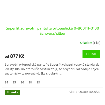
Superfit zdravotní pantofle ortopedické 0-800111-0100
Schwarz/silber
Skladem
(1 ks)
DETAIL
877 Kč
od
Zdravotní ortopedické pantofle Superfit vykazují vysoké standardy
kvality. Dlouholeté zkušenosti ukazují, že o výběru rozhoduje nejen
anatomicky tvarovaná vložka s dobrým...
34
35
36
38
39
Kód:
1-000586-8000/28
Novinka