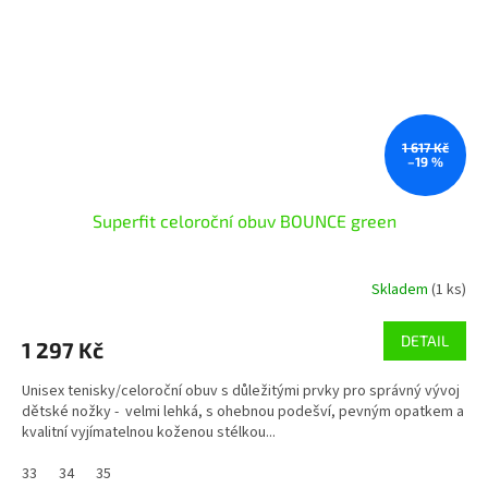
1 617 Kč
–19 %
Superfit celoroční obuv BOUNCE green
Skladem
(1 ks)
DETAIL
1 297 Kč
Unisex tenisky/celoroční obuv s důležitými prvky pro správný vývoj
dětské nožky - velmi lehká, s ohebnou podešví, pevným opatkem a
kvalitní vyjímatelnou koženou stélkou...
33
34
35