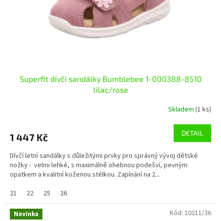
Superfit dívčí sandálky Bumblebee 1-000388-8510
lilac/rose
Skladem
(1 ks)
DETAIL
1 447 Kč
Dívčí letní sandálky s důležitými prvky pro správný vývoj dětské
nožky - velmi lehké, s maximálně ohebnou podešví, pevným
opatkem a kvalitní koženou stélkou. Zapínání na 2...
21
22
25
26
Kód:
10211/36
Novinka