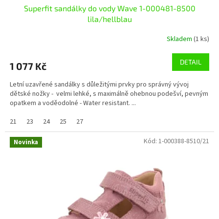
Superfit sandálky do vody Wave 1-000481-8500
lila/hellblau
Skladem
(1 ks)
DETAIL
1 077 Kč
Letní uzavřené sandálky s důležitými prvky pro správný vývoj
dětské nožky - velmi lehké, s maximálně ohebnou podešví, pevným
opatkem a voděodolné - Water resistant. ...
21
23
24
25
27
Kód:
1-000388-8510/21
Novinka