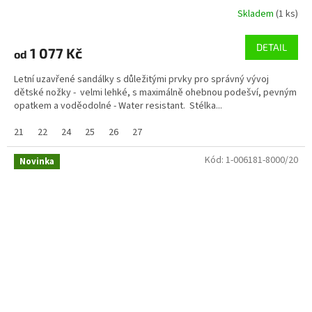
Skladem
(1 ks)
DETAIL
1 077 Kč
od
Letní uzavřené sandálky s důležitými prvky pro správný vývoj
dětské nožky - velmi lehké, s maximálně ohebnou podešví, pevným
opatkem a voděodolné - Water resistant. Stélka...
21
22
24
25
26
27
Kód:
1-006181-8000/20
Novinka