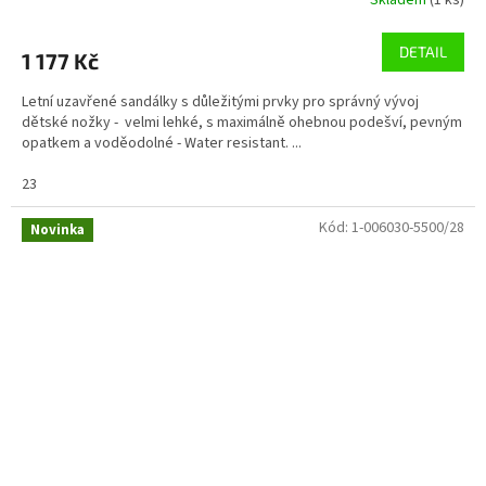
Skladem
(1 ks)
DETAIL
1 177 Kč
Letní uzavřené sandálky s důležitými prvky pro správný vývoj
dětské nožky - velmi lehké, s maximálně ohebnou podešví, pevným
opatkem a voděodolné - Water resistant. ...
23
Kód:
1-006030-5500/28
Novinka