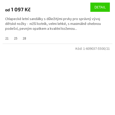
DETAIL
1 097 Kč
od
Chlapecké letní sandálky s důležitými prvky pro správný vývoj
dětské nožky - nižší kotník, velmi lehké, s maximálně ohebnou
podešví, pevným opatkem a kvalitní koženou...
21
25
28
Kód:
1-609037-5500/21