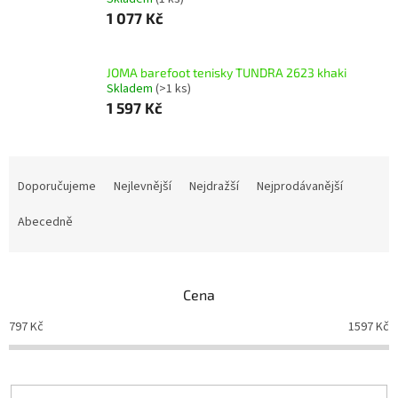
1 077 Kč
JOMA barefoot tenisky TUNDRA 2623 khaki
Skladem
(>1 ks)
1 597 Kč
Ř
a
Doporučujeme
Nejlevnější
Nejdražší
Nejprodávanější
z
e
Abecedně
n
í
p
Cena
r
o
797
Kč
1597
Kč
d
u
k