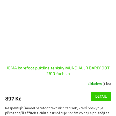
JOMA barefoot plátěné tenisky MUNDIAL JR BAREFOOT
2610 fuchsia
Skladem
(1 ks)
DETAIL
897 Kč
Respektující model barefoot textilních tenisek, který poskytuje
přirozenější zážitek z chůze a umožňuje nohám volněji a pružněji se