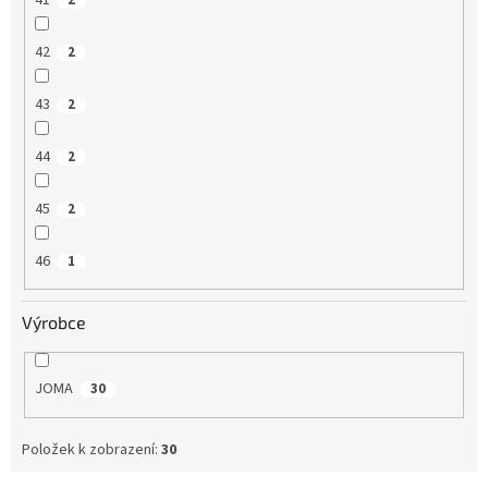
42
2
43
2
44
2
45
2
46
1
Výrobce
JOMA
30
Položek k zobrazení:
30