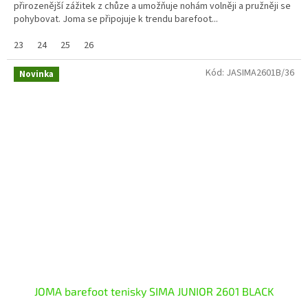
přirozenější zážitek z chůze a umožňuje nohám volněji a pružněji se
pohybovat. Joma se připojuje k trendu barefoot...
23
24
25
26
Kód:
JASIMA2601B/36
Novinka
JOMA barefoot tenisky SIMA JUNIOR 2601 BLACK