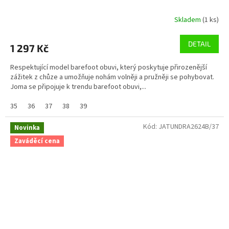
Skladem
(1 ks)
DETAIL
1 297 Kč
Respektující model barefoot obuvi, který poskytuje přirozenější
zážitek z chůze a umožňuje nohám volněji a pružněji se pohybovat.
Joma se připojuje k trendu barefoot obuvi,...
35
36
37
38
39
Kód:
JATUNDRA2624B/37
Novinka
Zaváděcí cena