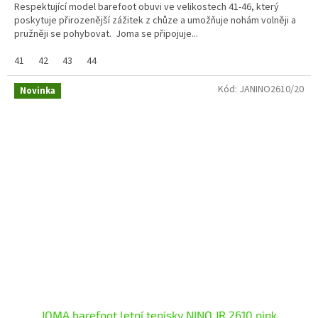
Respektující model barefoot obuvi ve velikostech 41-46, který
poskytuje přirozenější zážitek z chůze a umožňuje nohám volněji a
pružněji se pohybovat. Joma se připojuje...
41
42
43
44
Kód:
JANINO2610/20
Novinka
JOMA barefoot letní tenisky NINO JR 2610 pink