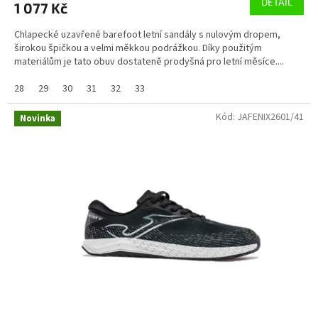
DETAIL
1 077 Kč
Chlapecké uzavřené barefoot letní sandály s nulovým dropem,
širokou špičkou a velmi měkkou podrážkou. Díky použitým
materiálům je tato obuv dostateně prodyšná pro letní měsíce....
28
29
30
31
32
33
Kód:
JAFENIX2601/41
Novinka