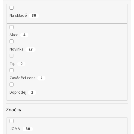
t
ů
Na skladě
30
Akce
4
Novinka
27
Tip
0
Zaváděcí cena
2
Doprodej
1
Značky
JOMA
30