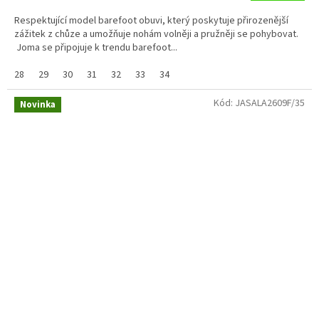
Respektující model barefoot obuvi, který poskytuje přirozenější
zážitek z chůze a umožňuje nohám volněji a pružněji se pohybovat.
Joma se připojuje k trendu barefoot...
28
29
30
31
32
33
34
Kód:
JASALA2609F/35
Novinka