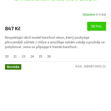
Skladem
(>1 ks)
DETAIL
847 Kč
Respektující dívčí model barefoot obuvi, který poskytuje
přirozenější zážitek z chůze a umožňuje nohám volněji a pružněji se
pohybovat. Joma se připojuje k trendu barefoot...
20
21
23
24
25
26
Kód:
JABABY2603/21
Novinka