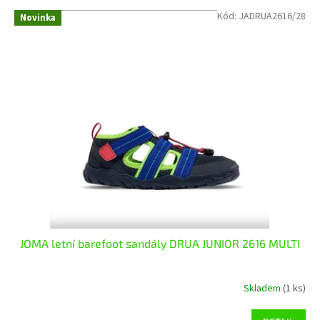
V
Kód:
JADRUA2616/28
Novinka
ý
p
i
s
p
r
o
d
u
k
t
ů
JOMA letní barefoot sandály DRUA JUNIOR 2616 MULTI
Skladem
(1 ks)