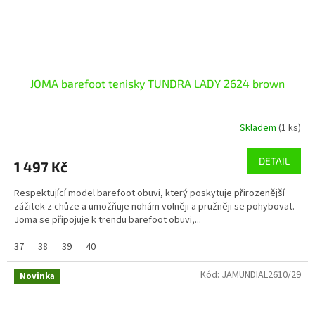
JOMA barefoot tenisky TUNDRA LADY 2624 brown
Skladem
(1 ks)
DETAIL
1 497 Kč
Respektující model barefoot obuvi, který poskytuje přirozenější
zážitek z chůze a umožňuje nohám volněji a pružněji se pohybovat.
Joma se připojuje k trendu barefoot obuvi,...
37
38
39
40
Kód:
JAMUNDIAL2610/29
Novinka