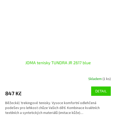
JOMA tenisky TUNDRA JR 2617 blue
Skladem
(1 ks)
DETAIL
847 Kč
Běžecké/ trekingové tenisky. Vysoce komfortní odlehčená
podešev pro lehkost chůze Vašich dětí. Kombinace kvalitních
textilních a syntetických materiálů (imitace kůže)....