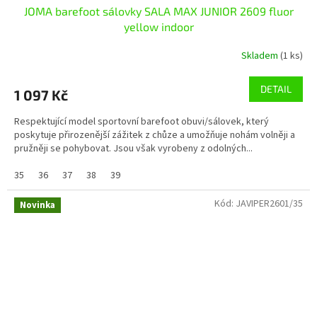
JOMA barefoot sálovky SALA MAX JUNIOR 2609 fluor
yellow indoor
Skladem
(1 ks)
DETAIL
1 097 Kč
Respektující model sportovní barefoot obuvi/sálovek, který
poskytuje přirozenější zážitek z chůze a umožňuje nohám volněji a
pružněji se pohybovat. Jsou však vyrobeny z odolných...
35
36
37
38
39
Kód:
JAVIPER2601/35
Novinka