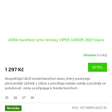
JOMA barefoot letní tenisky VIPER JUNIOR 2601 black
Skladem
(>1 ks)
DETAIL
1 297 Kč
Respektující dívčí model barefoot obuvi, který poskytuje
přirozenější zážitek z chůze a umožňuje nohám volněji a pružněji se
pohybovat. Joma se připojuje k trendu barefoot...
35
36
37
38
Kód:
JATUNDRA2623/41
Novinka