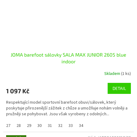
JOMA barefoot sálovky SALA MAX JUNIOR 2605 blue
indoor
Skladem
(1 ks)
DETAIL
1 097 Kč
Respektující model sportovní barefoot obuvi/sálovek, který
poskytuje přirozenější zážitek z chůze a umožňuje nohám volněji a
pružněji se pohybovat. Jsou však vyrobeny z odolných...
27
28
29
30
31
32
33
34