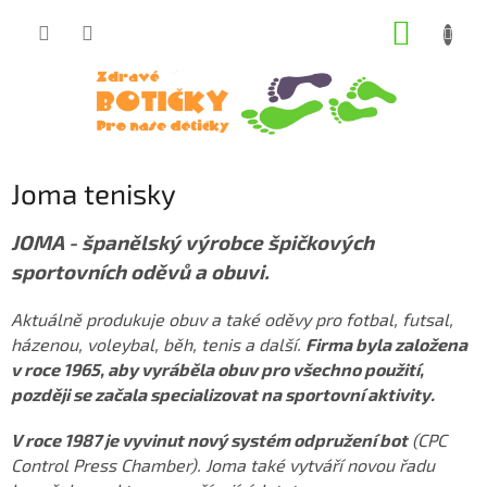
Přejít
NÁKUP
na
obsah
KOŠÍK
Joma tenisky
JOMA - španělský výrobce špičkových
sportovních oděvů a obuvi.
Aktuálně produkuje obuv a také oděvy pro fotbal, futsal,
házenou, voleybal, běh, tenis a další.
Firma byla založena
v roce 1965, aby vyráběla obuv pro všechno použití,
později se začala specializovat na sportovní aktivity.
V roce 1987 je vyvinut nový systém odpružení bot
(CPC
Control Press Chamber). Joma také vytváří novou řadu