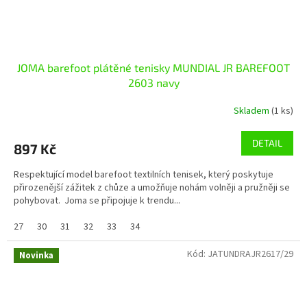
JOMA barefoot plátěné tenisky MUNDIAL JR BAREFOOT
2603 navy
Skladem
(1 ks)
DETAIL
897 Kč
Respektující model barefoot textilních tenisek, který poskytuje
přirozenější zážitek z chůze a umožňuje nohám volněji a pružněji se
pohybovat. Joma se připojuje k trendu...
27
30
31
32
33
34
Kód:
JATUNDRAJR2617/29
Novinka