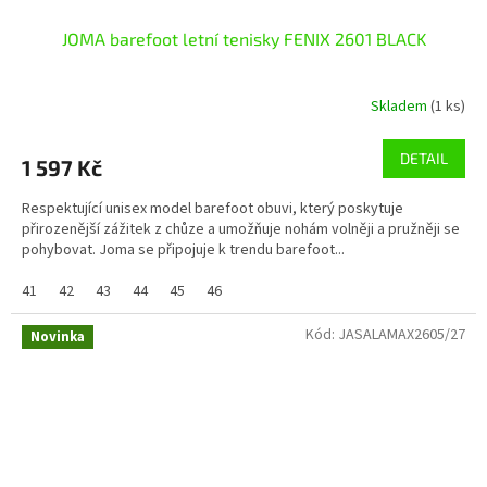
JOMA barefoot letní tenisky FENIX 2601 BLACK
Skladem
(1 ks)
DETAIL
1 597 Kč
Respektující unisex model barefoot obuvi, který poskytuje
přirozenější zážitek z chůze a umožňuje nohám volněji a pružněji se
pohybovat. Joma se připojuje k trendu barefoot...
41
42
43
44
45
46
Kód:
JASALAMAX2605/27
Novinka