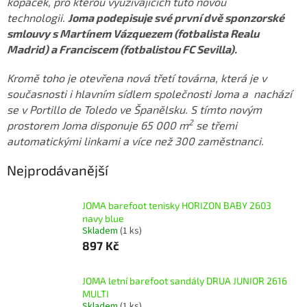
kopaček, pro kterou využívajících tuto novou
technologii.
Joma podepisuje své první dvě sponzorské
smlouvy s Martínem Vázquezem (fotbalista Realu
Madrid) a Franciscem (fotbalistou FC Sevilla).
Kromě toho je otevřena nová třetí továrna, která je v
současnosti i hlavním sídlem společnosti Joma a nachází
se v Portillo de Toledo ve Španělsku. S tímto novým
2
prostorem Joma disponuje 65 000 m
se třemi
automatickými linkami a více než 300 zaměstnanci.
Nejprodávanější
JOMA barefoot tenisky HORIZON BABY 2603
navy blue
Skladem
(1 ks)
897 Kč
JOMA letní barefoot sandály DRUA JUNIOR 2616
MULTI
Skladem
(1 ks)