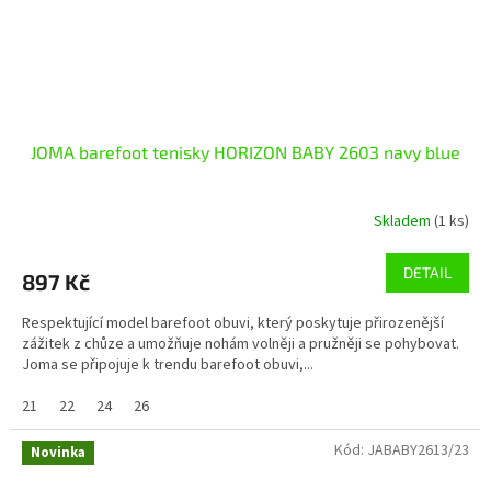
JOMA barefoot tenisky HORIZON BABY 2603 navy blue
Skladem
(1 ks)
DETAIL
897 Kč
Respektující model barefoot obuvi, který poskytuje přirozenější
zážitek z chůze a umožňuje nohám volněji a pružněji se pohybovat.
Joma se připojuje k trendu barefoot obuvi,...
21
22
24
26
Kód:
JABABY2613/23
Novinka