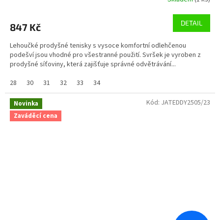
DETAIL
847 Kč
Lehoučké prodyšné tenisky s vysoce komfortní odlehčenou
podešví jsou vhodné pro všestranné použití. Svršek je vyroben z
prodyšné síťoviny, která zajišťuje správné odvětrávání...
28
30
31
32
33
34
Kód:
JATEDDY2505/23
Novinka
Zaváděcí cena