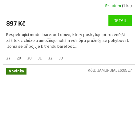
Skladem
(1 ks)
DETAIL
897 Kč
Respektující model barefoot obuvi, který poskytuje přirozenější
zážitek z chůze a umožňuje nohám volněji a pružněji se pohybovat.
Joma se připojuje k trendu barefoot...
27
28
30
31
32
33
Kód:
JAMUNDIAL2603/27
Novinka