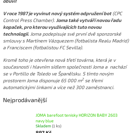
obuvi!
V roce 1987 je vyvinut nový systém odpružení bot
(CPC
Control Press Chamber).
Joma také vytváří novou řadu
kopaček, pro kterou využívajících tuto novou
technologii.
Joma podepisuje své první dvě sponzorské
smlouvy s Martínem Vázquezem (fotbalista Realu Madrid)
a Franciscem (fotbalistou FC Sevilla).
Kromě toho je otevřena nová třetí továrna, která je v
současnosti i hlavním sídlem společnosti Joma a nachází
se v Portillo de Toledo ve Španělsku. S tímto novým
2
prostorem Joma disponuje 65 000 m
se třemi
automatickými linkami a více než 300 zaměstnanci.
Nejprodávanější
JOMA barefoot tenisky HORIZON BABY 2603
navy blue
Skladem
(1 ks)
897 Kč