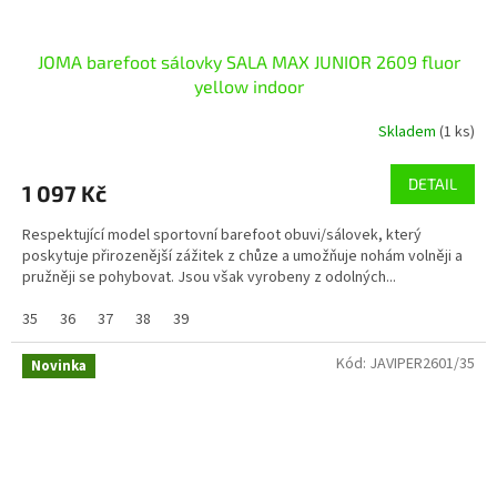
JOMA barefoot sálovky SALA MAX JUNIOR 2609 fluor
yellow indoor
Skladem
(1 ks)
DETAIL
1 097 Kč
Respektující model sportovní barefoot obuvi/sálovek, který
poskytuje přirozenější zážitek z chůze a umožňuje nohám volněji a
pružněji se pohybovat. Jsou však vyrobeny z odolných...
35
36
37
38
39
Kód:
JAVIPER2601/35
Novinka