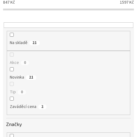
o
847
Kč
1597
Kč
d
u
k
t
ů
Na skladě
21
Akce
0
Novinka
21
Tip
0
Zaváděcí cena
2
Značky