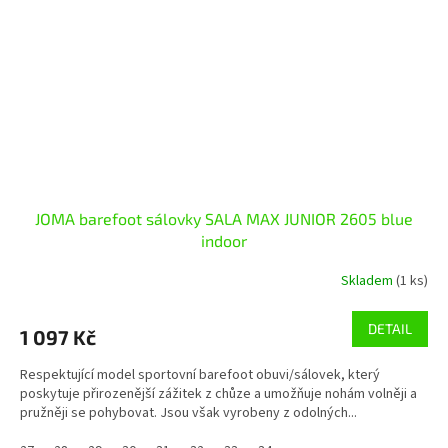
JOMA barefoot sálovky SALA MAX JUNIOR 2605 blue
indoor
Skladem
(1 ks)
DETAIL
1 097 Kč
Respektující model sportovní barefoot obuvi/sálovek, který
poskytuje přirozenější zážitek z chůze a umožňuje nohám volněji a
pružněji se pohybovat. Jsou však vyrobeny z odolných...