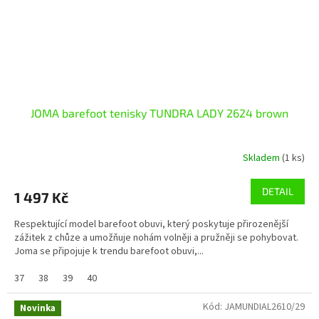
JOMA barefoot tenisky TUNDRA LADY 2624 brown
Skladem
(1 ks)
DETAIL
1 497 Kč
Respektující model barefoot obuvi, který poskytuje přirozenější
zážitek z chůze a umožňuje nohám volněji a pružněji se pohybovat.
Joma se připojuje k trendu barefoot obuvi,...
37
38
39
40
Kód:
JAMUNDIAL2610/29
Novinka