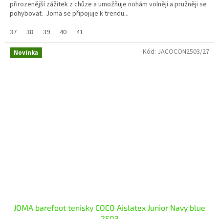
přirozenější zážitek z chůze a umožňuje nohám volněji a pružněji se
pohybovat. Joma se připojuje k trendu...
37
38
39
40
41
Kód:
JACOCON2503/27
Novinka
JOMA barefoot tenisky COCO Aislatex Junior Navy blue
2503