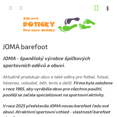
Přejít
NÁKUP
na
obsah
KOŠÍK
JOMA barefoot
JOMA - španělský výrobce špičkových
sportovních oděvů a obuvi.
Aktuálně produkuje obuv a také oděvy pro fotbal, futsal,
házenou, voleybal, běh, tenis a další.
Firma byla založena
v roce 1965, aby vyráběla obuv pro všechno použití,
později se začala specializovat na sportovní aktivity.
V roce 2025 představila JOMA novou barefoot řadu své
obuvi. Atraktivní sportovní vzhled - vlastnosti barefoot