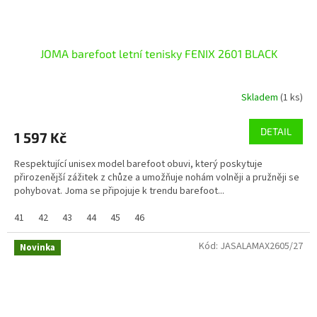
JOMA barefoot letní tenisky FENIX 2601 BLACK
Skladem
(1 ks)
DETAIL
1 597 Kč
Respektující unisex model barefoot obuvi, který poskytuje
přirozenější zážitek z chůze a umožňuje nohám volněji a pružněji se
pohybovat. Joma se připojuje k trendu barefoot...
41
42
43
44
45
46
Kód:
JASALAMAX2605/27
Novinka