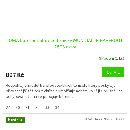
JOMA barefoot plátěné tenisky MUNDIAL JR BAREFOOT
2603 navy
Skladem
(1 ks)
DETAIL
897 Kč
Respektující model barefoot textilních tenisek, který poskytuje
přirozenější zážitek z chůze a umožňuje nohám volněji a pružněji se
pohybovat. Joma se připojuje k trendu...
27
30
31
32
33
34
Kód:
JAYARISB2501/37
Novinka