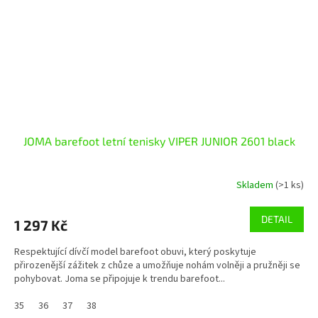
JOMA barefoot letní tenisky VIPER JUNIOR 2601 black
Skladem
(>1 ks)
DETAIL
1 297 Kč
Respektující dívčí model barefoot obuvi, který poskytuje
přirozenější zážitek z chůze a umožňuje nohám volněji a pružněji se
pohybovat. Joma se připojuje k trendu barefoot...
35
36
37
38