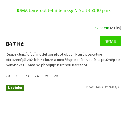
JOMA barefoot letní tenisky NINO JR 2610 pink
Skladem
(>1 ks)
DETAIL
847 Kč
Respektující dívčí model barefoot obuvi, který poskytuje
přirozenější zážitek z chůze a umožňuje nohám volněji a pružněji se
pohybovat. Joma se připojuje k trendu barefoot...
20
21
23
24
25
26
Kód:
JABABY2603/21
Novinka