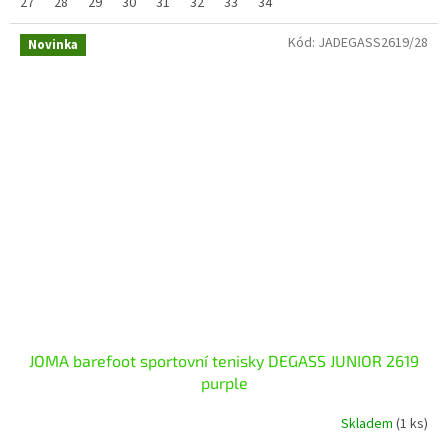
27
28
29
30
31
32
33
34
Kód:
JADEGASS2619/28
Novinka
JOMA barefoot sportovní tenisky DEGASS JUNIOR 2619
purple
Skladem
(1 ks)