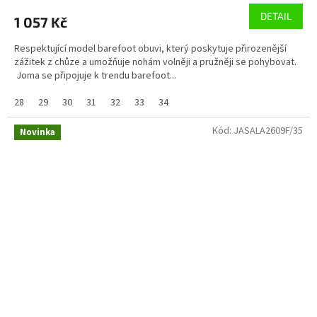
DETAIL
1 057 Kč
Respektující model barefoot obuvi, který poskytuje přirozenější
zážitek z chůze a umožňuje nohám volněji a pružněji se pohybovat.
Joma se připojuje k trendu barefoot...
28
29
30
31
32
33
34
Kód:
JASALA2609F/35
Novinka