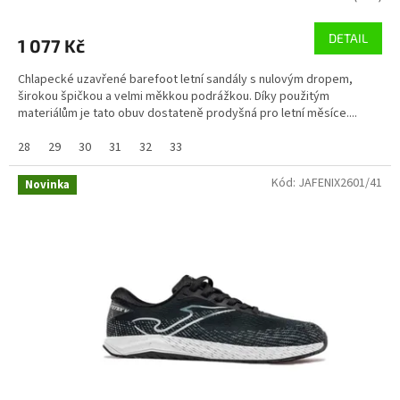
DETAIL
1 077 Kč
Chlapecké uzavřené barefoot letní sandály s nulovým dropem,
širokou špičkou a velmi měkkou podrážkou. Díky použitým
materiálům je tato obuv dostateně prodyšná pro letní měsíce....
28
29
30
31
32
33
Kód:
JAFENIX2601/41
Novinka