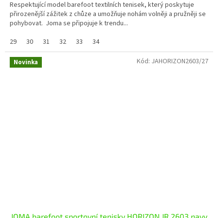
Respektující model barefoot textilních tenisek, který poskytuje
přirozenější zážitek z chůze a umožňuje nohám volněji a pružněji se
pohybovat. Joma se připojuje k trendu...
29
30
31
32
33
34
Kód:
JAHORIZON2603/27
Novinka
JOMA barefoot sportovní tenisky HORIZON JR 2603 navy