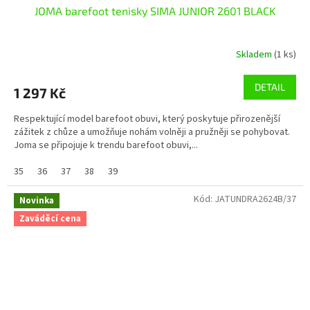
JOMA barefoot tenisky SIMA JUNIOR 2601 BLACK
Skladem
(1 ks)
DETAIL
1 297 Kč
Respektující model barefoot obuvi, který poskytuje přirozenější
zážitek z chůze a umožňuje nohám volněji a pružněji se pohybovat.
Joma se připojuje k trendu barefoot obuvi,...
35
36
37
38
39
Kód:
JATUNDRA2624B/37
Novinka
Zaváděcí cena