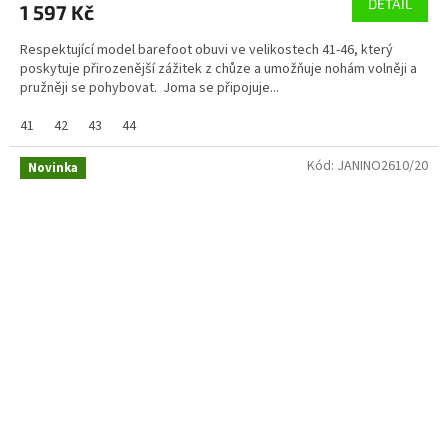
DETAIL
1 597 Kč
Respektující model barefoot obuvi ve velikostech 41-46, který
poskytuje přirozenější zážitek z chůze a umožňuje nohám volněji a
pružněji se pohybovat. Joma se připojuje...
41
42
43
44
Kód:
JANINO2610/20
Novinka