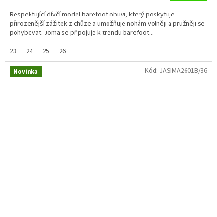
Respektující dívčí model barefoot obuvi, který poskytuje
přirozenější zážitek z chůze a umožňuje nohám volněji a pružněji se
pohybovat. Joma se připojuje k trendu barefoot...
23
24
25
26
Kód:
JASIMA2601B/36
Novinka