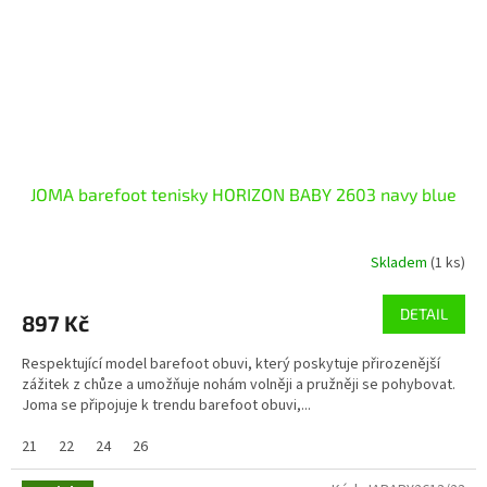
JOMA barefoot tenisky HORIZON BABY 2603 navy blue
Skladem
(1 ks)
DETAIL
897 Kč
Respektující model barefoot obuvi, který poskytuje přirozenější
zážitek z chůze a umožňuje nohám volněji a pružněji se pohybovat.
Joma se připojuje k trendu barefoot obuvi,...
21
22
24
26