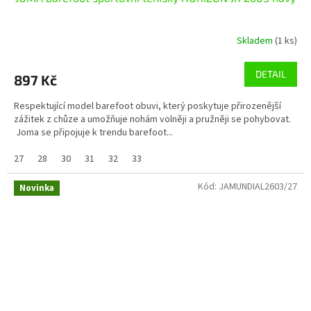
Skladem
(1 ks)
DETAIL
897 Kč
Respektující model barefoot obuvi, který poskytuje přirozenější
zážitek z chůze a umožňuje nohám volněji a pružněji se pohybovat.
Joma se připojuje k trendu barefoot...
27
28
30
31
32
33
Kód:
JAMUNDIAL2603/27
Novinka