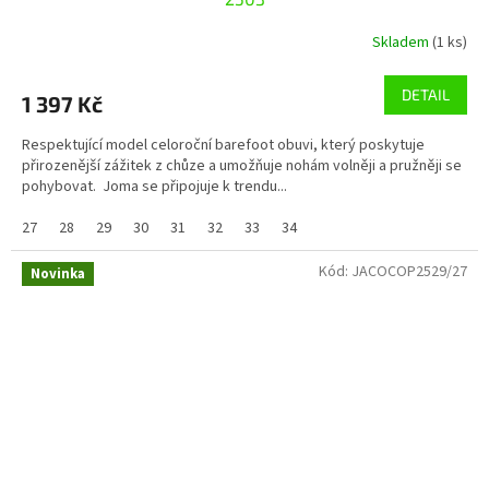
Skladem
(1 ks)
DETAIL
1 397 Kč
Respektující model celoroční barefoot obuvi, který poskytuje
přirozenější zážitek z chůze a umožňuje nohám volněji a pružněji se
pohybovat. Joma se připojuje k trendu...
27
28
29
30
31
32
33
34
Kód:
JACOCOP2529/27
Novinka