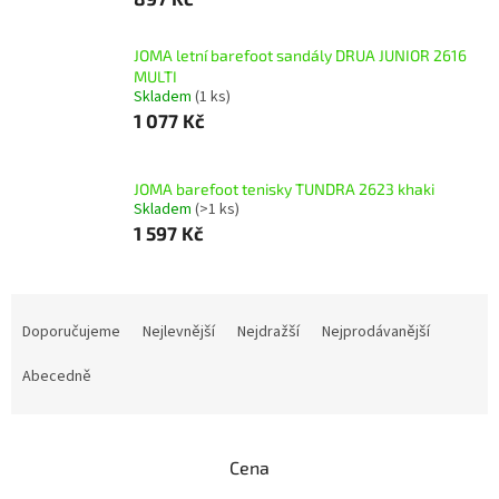
JOMA letní barefoot sandály DRUA JUNIOR 2616
MULTI
Skladem
(1 ks)
1 077 Kč
JOMA barefoot tenisky TUNDRA 2623 khaki
Skladem
(>1 ks)
1 597 Kč
Ř
a
Doporučujeme
Nejlevnější
Nejdražší
Nejprodávanější
z
e
Abecedně
n
í
p
Cena
r