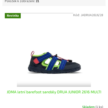
Položek k zobrazení:
21
V
Kód:
JADRUA2616/28
Novinka
ý
p
i
s
p
r
o
d
u
k
t
ů
JOMA letní barefoot sandály DRUA JUNIOR 2616 MULTI
Skladem
(1 ks)