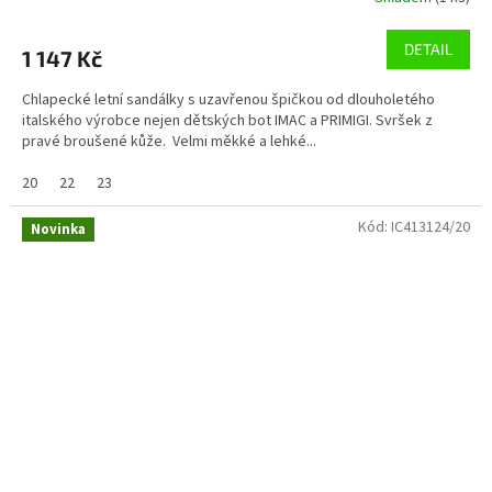
DETAIL
1 147 Kč
Chlapecké letní sandálky s uzavřenou špičkou od dlouholetého
italského výrobce nejen dětských bot IMAC a PRIMIGI. Svršek z
pravé broušené kůže. Velmi měkké a lehké...
20
22
23
Kód:
IC413124/20
Novinka