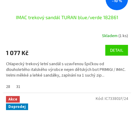
–10 %
IMAC trekový sandál TURAN blue/verde 182861
Skladem
(1 ks)
DETAIL
1 077 Kč
Chlapecký trekový letní sandál s uzavřenou špičkou od
dlouholetého italského výrobce nejen dětských bot PRIMIGI / IMAC.
Velmi měkké a lehké sandálky, zapínání na 1 suchý zip...
28
31
Kód:
IC733801F/24
Akce
Doprodej