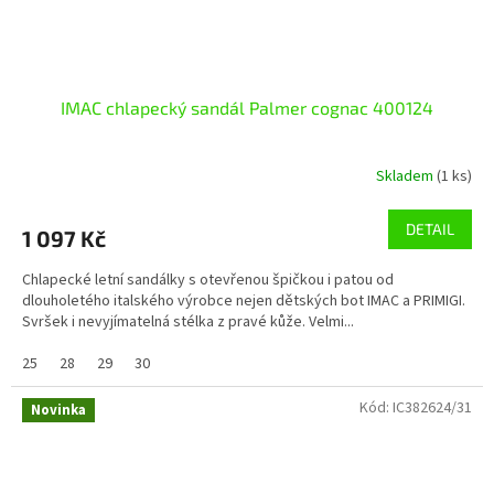
IMAC chlapecký sandál Palmer cognac 400124
Skladem
(1 ks)
DETAIL
1 097 Kč
Chlapecké letní sandálky s otevřenou špičkou i patou od
dlouholetého italského výrobce nejen dětských bot IMAC a PRIMIGI.
Svršek i nevyjímatelná stélka z pravé kůže. Velmi...
25
28
29
30
Kód:
IC382624/31
Novinka