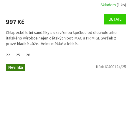
Skladem
(1 ks)
DETAIL
997 Kč
Chlapecké letní sandálky s uzavřenou špičkou od dlouholetého
italského výrobce nejen dětských bot IMAC a PRIMIGI. Svršek z
pravé hladké kůže. Velmi měkké a lehké...
22
25
26
Kód:
IC400124/25
Novinka