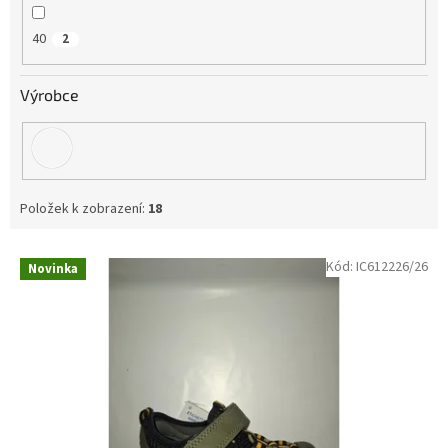
40
2
Výrobce
Položek k zobrazení:
18
V
Kód:
IC612226/26
Novinka
ý
p
i
s
p
r
o
d