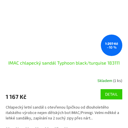
1 297 Kč
–10 %
IMAC chlapecký sandál Typhoon black/turquise 183111
Skladem
(1 ks)
DETAIL
1 167 Kč
Chlapecký letní sandál s otevřenou špičkou od dlouholetého
italského výrobce nejen dětských bot IMAC/Primigi. Velmi měkké a
lehké sandálky, zapínání na 2 suchý zipy přes nárt...