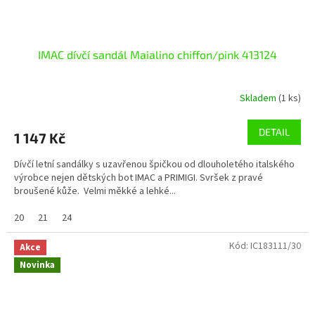
IMAC dívčí sandál Maialino chiffon/pink 413124
Skladem
(1 ks)
DETAIL
1 147 Kč
Dívčí letní sandálky s uzavřenou špičkou od dlouholetého italského
výrobce nejen dětských bot IMAC a PRIMIGI. Svršek z pravé
broušené kůže. Velmi měkké a lehké...
20
21
24
Kód:
IC183111/30
Akce
Novinka