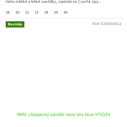
Velmi měkké a lehké sandálky, zapínání na 2 suché zipy...
28
30
32
33
38
39
40
Kód:
IC415024/22
Novinka
IMAC chlapecký sandál navy/sky blue 415024