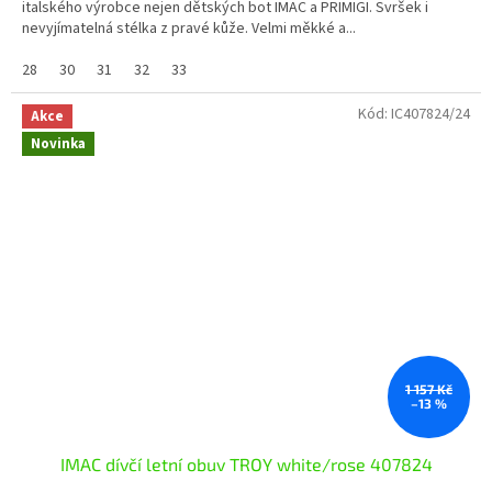
italského výrobce nejen dětských bot IMAC a PRIMIGI. Svršek i
nevyjímatelná stélka z pravé kůže. Velmi měkké a...
28
30
31
32
33
Kód:
IC407824/24
Akce
Novinka
1 157 Kč
–13 %
IMAC dívčí letní obuv TROY white/rose 407824