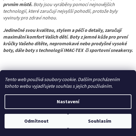
p
prvním místě.
B
oty jsou vyráběny pomocí nejnovějších
i
technologií, které zaručují nejvyšší pohodlí, protože byly
s
u
vyvinuty pro zdraví nohou.
Jedinečné svou kvalitou, stylem a péčí o detaily, zaručují
maximální komfort Vašich dětí. Boty z jemné kůže pro první
krůčky Vašeho dítěte, nepromokavé nebo prodyšné vysoké
boty, dále boty s technologií IMAC-TEX či sportovní sneakersy.
Tento web používá soubory cookie. Dalším procházením
tohoto webu vyjadřujete souhlas s jejich používáním.
Nastavení
Z
Poštovné a balné 87,- Kč prostřednictvím Zásilkovny na výdejní místo
á
Z-point, DPD CZ Pick up výdejní místo za 70,- Kč, DPD Private na adresu
p
za 125,- Kč, Zásilkovna domů za 120,- - při platbě převodem. Dobírka s
Odmítnout
Souhlasím
a
Informace pro vás
DPD CZ za 50,- Kč. Doprava zdarma nad 2.699,- Kč.
t
Doprava a platby