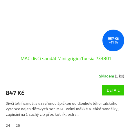
957 Kč
–11 %
IMAC dívčí sandál Mini grigio/fucsia 733801
Skladem
(1 ks)
DETAIL
847 Kč
Dívčí letní sandál s uzavřenou špičkou od dlouholetého italského
výrobce nejen dětských bot IMAC. Velmi měkké a lehké sandálky,
zapínání na 1 suchý zip přes kotník, extra...
24
26