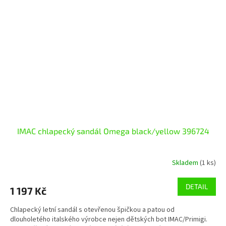
IMAC chlapecký sandál Omega black/yellow 396724
Skladem
(1 ks)
DETAIL
1 197 Kč
Chlapecký letní sandál s otevřenou špičkou a patou od
dlouholetého italského výrobce nejen dětských bot IMAC/Primigi.