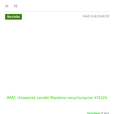
31
32
Kód:
IC413324/20
Novinka
IMAC chlapecký sandál Maialino navy/turquise 413324
Skladem
(1 ks)