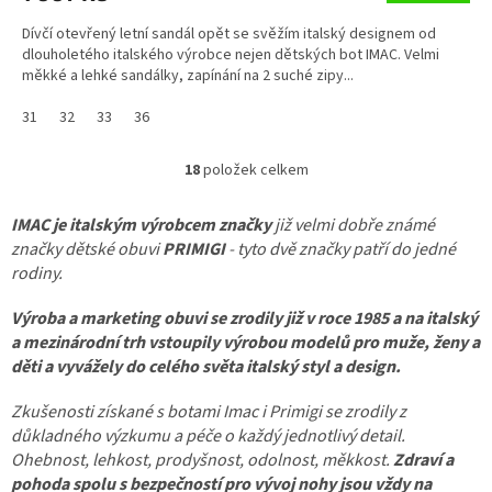
Dívčí otevřený letní sandál opět se svěžím italský designem od
dlouholetého italského výrobce nejen dětských bot IMAC. Velmi
měkké a lehké sandálky, zapínání na 2 suché zipy...
31
32
33
36
18
položek celkem
O
v
l
IMAC je italským výrobcem značky
již velmi dobře známé
á
značky dětské obuvi
PRIMIGI
- tyto dvě značky patří do jedné
d
rodiny.
a
c
Výroba a marketing obuvi se zrodily již v roce 1985 a na italský
í
a mezinárodní trh vstoupily výrobou modelů pro muže, ženy a
p
děti a vyvážely do celého světa italský styl a design.
r
v
k
Zkušenosti získané s botami Imac i Primigi se zrodily z
y
důkladného výzkumu a péče o každý jednotlivý detail.
v
Ohebnost, lehkost, prodyšnost, odolnost, měkkost.
Zdraví a
ý
pohoda spolu s bezpečností pro vývoj nohy
jsou vždy na