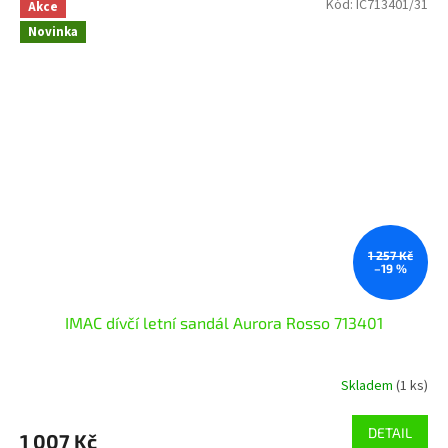
Kód:
IC713401/31
Akce
Novinka
1 257 Kč
–19 %
IMAC dívčí letní sandál Aurora Rosso 713401
Skladem
(1 ks)
DETAIL
1 007 Kč