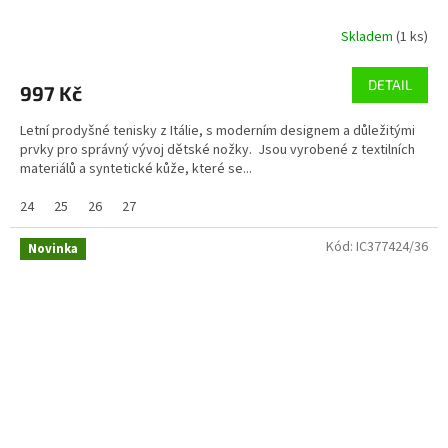
Skladem
(1 ks)
DETAIL
997 Kč
Letní prodyšné tenisky z Itálie, s moderním designem a důležitými
prvky pro správný vývoj dětské nožky. Jsou vyrobené z textilních
materiálů a syntetické kůže, které se...
24
25
26
27
Kód:
IC377424/36
Novinka