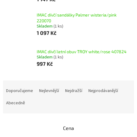
IMAC dívčí sandálky Palmer wisteria/pink
220070
Skladem
(1 ks)
1 097 Kč
IMAC dívčí letní obuv TROY white/rose 407824
Skladem
(1 ks)
997 Kč
Ř
a
Doporučujeme
Nejlevnější
Nejdražší
Nejprodávanější
z
e
Abecedně
n
í
p
Cena
r