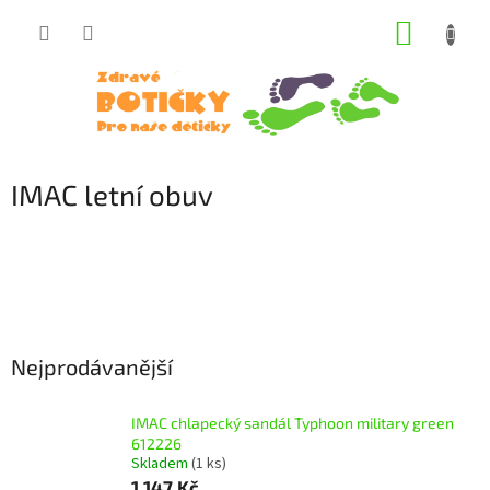
Přejít
NÁKUP
na
obsah
KOŠÍK
IMAC letní obuv
Nejprodávanější
IMAC chlapecký sandál Typhoon military green
612226
Skladem
(1 ks)
1 147 Kč