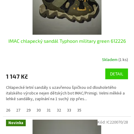
u
k
t
ů
IMAC chlapecký sandál Typhoon military green 612226
Skladem
(1 ks)
DETAIL
1 147 Kč
Chlapecké letní sandály s uzavřenou špičkou od dlouholetého
italského výrobce nejen dětských bot IMAC/Primigi. Velmi měkké a
lehké sandálky, zapínání na 1 suchý zip přes...
26
27
29
30
31
32
33
35
Kód:
IC220070/28
Novinka