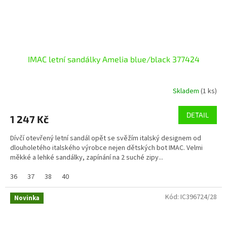
IMAC letní sandálky Amelia blue/black 377424
Skladem
(1 ks)
DETAIL
1 247 Kč
Dívčí otevřený letní sandál opět se svěžím italský designem od
dlouholetého italského výrobce nejen dětských bot IMAC. Velmi
měkké a lehké sandálky, zapínání na 2 suché zipy...
36
37
38
40
Kód:
IC396724/28
Novinka