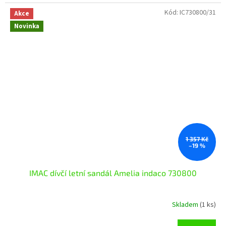
Kód:
IC730800/31
Akce
Novinka
1 357 Kč
–19 %
IMAC dívčí letní sandál Amelia indaco 730800
Skladem
(1 ks)