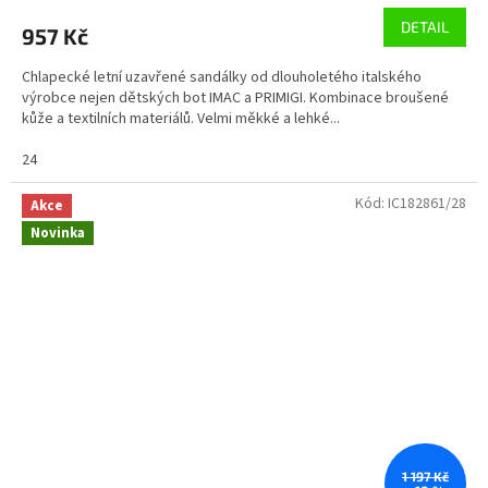
DETAIL
957 Kč
Chlapecké letní uzavřené sandálky od dlouholetého italského
výrobce nejen dětských bot IMAC a PRIMIGI. Kombinace broušené
kůže a textilních materiálů. Velmi měkké a lehké...
24
Kód:
IC182861/28
Akce
Novinka
1 197 Kč