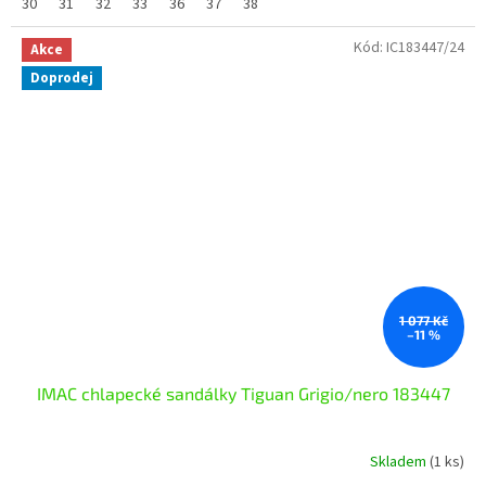
30
31
32
33
36
37
38
Kód:
IC183447/24
Akce
Doprodej
1 077 Kč
–11 %
IMAC chlapecké sandálky Tiguan Grigio/nero 183447
Skladem
(1 ks)