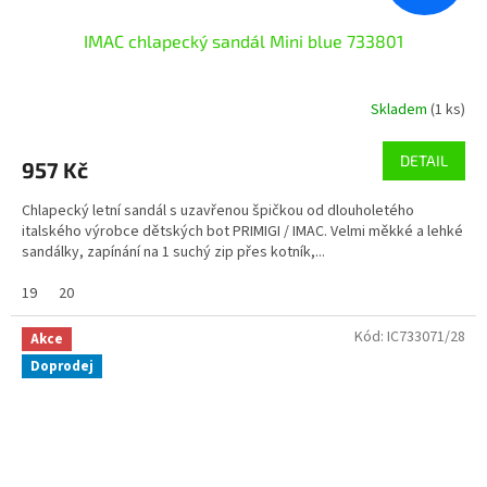
IMAC chlapecký sandál Mini blue 733801
Skladem
(1 ks)
DETAIL
957 Kč
Chlapecký letní sandál s uzavřenou špičkou od dlouholetého
italského výrobce dětských bot PRIMIGI / IMAC. Velmi měkké a lehké
sandálky, zapínání na 1 suchý zip přes kotník,...
19
20
Kód:
IC733071/28
Akce
Doprodej