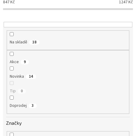
o
847
Kč
1247
Kč
d
u
k
t
ů
Na skladě
18
Akce
9
Novinka
14
Tip
0
Doprodej
3
Značky