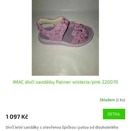
IMAC dívčí sandálky Palmer wisteria/pink 220070
Skladem
(1 ks)
DETAIL
1 097 Kč
Dívčí letní sandálky s otevřenou špičkou i patou od dlouholetého