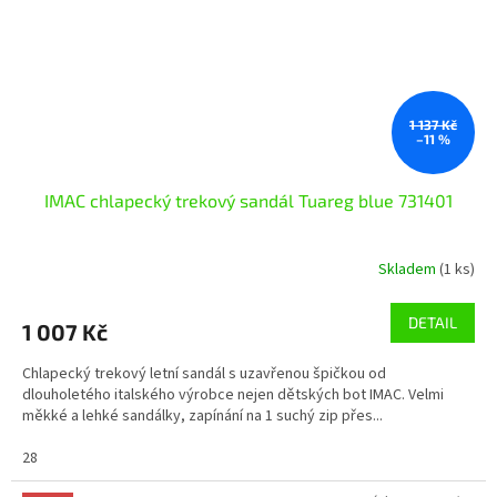
1 137 Kč
–11 %
IMAC chlapecký trekový sandál Tuareg blue 731401
Skladem
(1 ks)
DETAIL
1 007 Kč
Chlapecký trekový letní sandál s uzavřenou špičkou od
dlouholetého italského výrobce nejen dětských bot IMAC. Velmi
měkké a lehké sandálky, zapínání na 1 suchý zip přes...
28