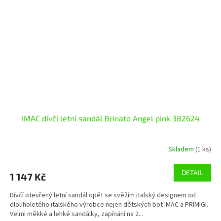
IMAC dívčí letní sandál Brinato Angel pink 382624
Skladem
(1 ks)
DETAIL
1 147 Kč
Dívčí otevřený letní sandál opět se svěžím italský designem od
dlouholetého italského výrobce nejen dětských bot IMAC a PRIMIGI.
Velmi měkké a lehké sandálky, zapínání na 2...