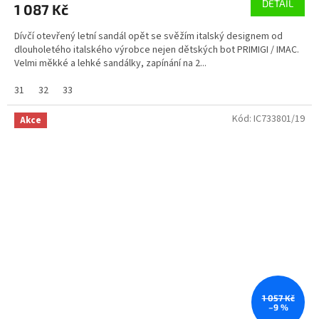
DETAIL
1 087 Kč
Dívčí otevřený letní sandál opět se svěžím italský designem od
dlouholetého italského výrobce nejen dětských bot PRIMIGI / IMAC.
Velmi měkké a lehké sandálky, zapínání na 2...
31
32
33
Kód:
IC733801/19
Akce
1 057 Kč
–9 %