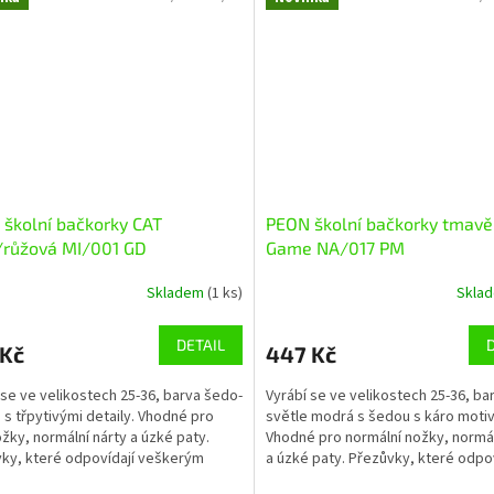
školní bačkorky CAT
PEON školní bačkorky tmav
/růžová MI/001 GD
Game NA/017 PM
Skladem
(1 ks)
Skla
DETAIL
 Kč
447 Kč
 se ve velikostech 25-36, barva šedo-
Vyrábí se ve velikostech 25-36, ba
 s třpytivými detaily. Vhodné pro
světle modrá s šedou s káro moti
ožky, normální nárty a úzké paty.
Vhodné pro normální nožky, normál
ky, které odpovídají veškerým
a úzké paty. Přezůvky, které odpov
m...
veškerým nárokům...