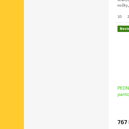
oranžo
nožky,
Přezův
20
Novi
PEON 
panto
MAS
767