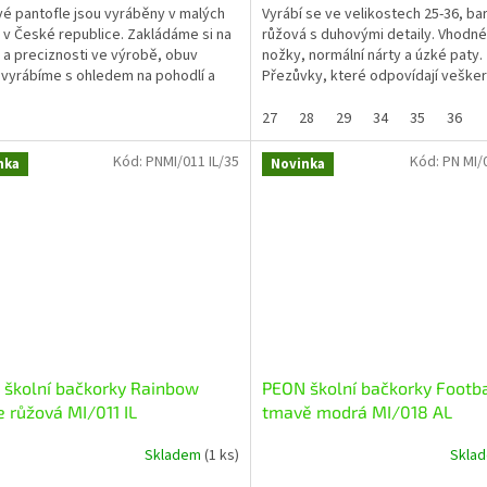
é pantofle jsou vyráběny v malých
Vyrábí se ve velikostech 25-36, ba
h v České republice. Zakládáme si na
růžová s duhovými detaily. Vhodné
ě a preciznosti ve výrobě, obuv
nožky, normální nárty a úzké paty.
vyrábíme s ohledem na pohodlí a
Přezůvky, které odpovídají veške
Vašich...
nárokům kladeným na...
27
28
29
34
35
36
Kód:
PNMI/011 IL/35
Kód:
PN MI/
nka
Novinka
školní bačkorky Rainbow
PEON školní bačkorky Footba
e růžová MI/011 IL
tmavě modrá MI/018 AL
Skladem
(1 ks)
Skla