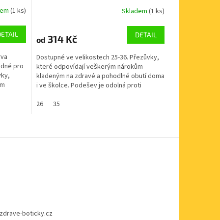
dem
(1 ks)
Skladem
(1 ks)
DETAIL
DETAIL
314 Kč
od
rva
Dostupné ve velikostech 25-36. Přezůvky,
hodné pro
které odpovídají veškerým nárokům
vky,
kladeným na zdravé a pohodlné obutí doma
ům
i ve školce. Podešev je odolná proti
uklouznutí a díky...
26
35
zdrave-boticky.cz