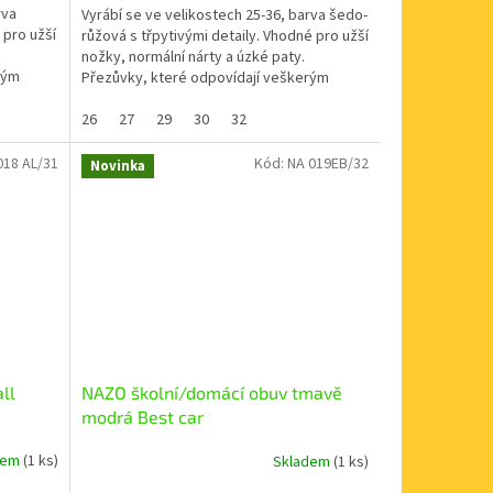
rva
Vyrábí se ve velikostech 25-36, barva šedo-
 pro užší
růžová s třpytivými detaily. Vhodné pro užší
nožky, normální nárty a úzké paty.
rým
Přezůvky, které odpovídají veškerým
nárokům...
26
27
29
30
32
018 AL/31
Kód:
NA 019EB/32
Novinka
ll
NAZO školní/domácí obuv tmavě
modrá Best car
dem
(1 ks)
Skladem
(1 ks)