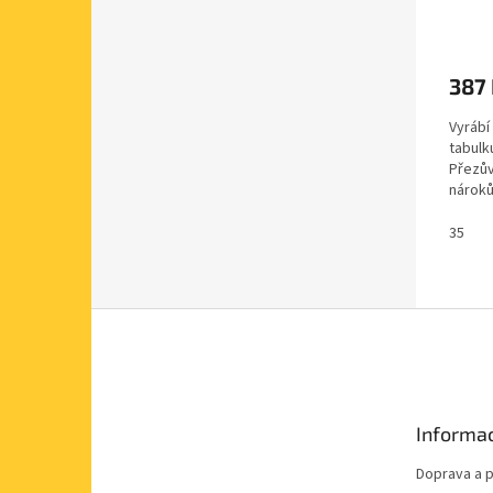
387
Vyrábí
tabulk
Přezův
nároků
obutí d
35
Z
á
p
a
t
Informac
í
Doprava a p