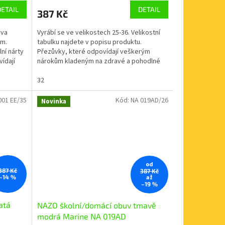
DETAIL
DETAIL
387 Kč
rva
Vyrábí se ve velikostech 25-36. Velikostní
em.
tabulku najdete v popisu produktu.
ní nárty
Přezůvky, které odpovídají veškerým
ídají
nárokům kladeným na zdravé a pohodlné
obutí doma i ve...
32
001 EE/35
Kód:
NA 019AD/26
Novinka
od
387 Kč
387 Kč
až
–14 %
–19 %
atá
NAZO školní/domácí obuv tmavě
modrá Marine NA 019AD