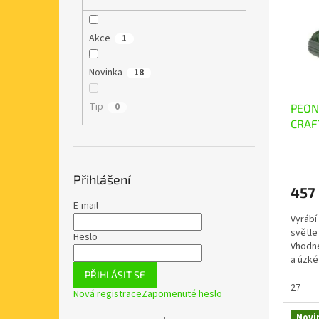
i
r
n
s
o
e
p
d
l
Akce
1
r
u
o
k
Novinka
18
d
t
u
ů
Tip
0
PEON 
k
CRAF
t
ů
Přihlášení
457
E-mail
Vyrábí
světle
Heslo
Vhodné
a úzké
vešker
PŘIHLÁSIT SE
27
Nová registrace
Zapomenuté heslo
Novi