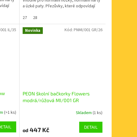
ní nárty
Vhodné pro normální nožky, normální nárty
ídají
a úzké paty. Přezůvky, které odpovídají
veškerým nárokům...
27
28
001 IL/35
Kód:
PNMI/001 GR/26
Novinka
bow
PEON školní bačkorky Flowers
modrá/růžová MI/001 GR
em
(>1 ks)
Skladem
(1 ks)
DETAIL
DETAIL
447 Kč
od