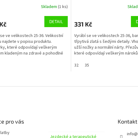
Skladem
(1 ks)
Skla
DETAIL
 Kč
331 Kč
 se ve velikostech 25-36. Velikostní
Vyrábí se ve velikostech 25-36, ba
u najdete v popisu produktu.
třpytivá zlatá s šedými detaily. V
ky, které odpovídají veškerým
užší nožky a normální nárty. Přezů
m kladeným na zdravé a pohodlné
které odpovídají veškerým nárok
oma i ve školce....
kladeným na zdravé...
32
35
O
v
l
á
d
a
c
í
e pro vás
Kontakt
p
r
latby
info
@
Jezdecké a terapeutické