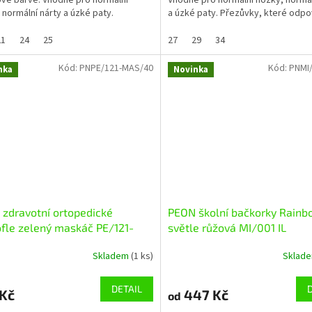
vé barvě. Vhodné pro normální
Vhodné pro normální nožky, normál
 normální nárty a úzké paty.
a úzké paty. Přezůvky, které odpov
ky, které...
veškerým nárokům...
21
24
25
27
29
34
Kód:
PNPE/121-MAS/40
Kód:
PNMI/
nka
Novinka
zdravotní ortopedické
PEON školní bačkorky Rain
fle zelený maskáč PE/121-
světle růžová MI/001 IL
Skladem
(1 ks)
Sklad
DETAIL
 Kč
447 Kč
od