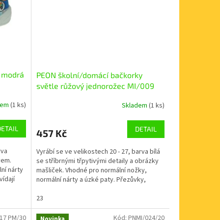
e modrá
PEON školní/domácí bačkorky
světle růžový jednorožec MI/009
MT
dem
(1 ks)
Skladem
(1 ks)
DETAIL
DETAIL
457 Kč
rva
Vyrábí se ve velikostech 20 - 27, barva bílá
vem.
se stříbrnými třpytivými detaily a obrázky
ní nárty
mašliček. Vhodné pro normální nožky,
ídají
normální nárty a úzké paty. Přezůvky,
které...
23
17 PM/30
Kód:
PNMI/024/20
Novinka