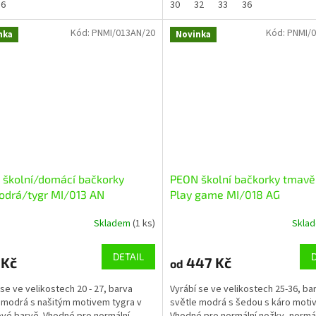
36
30
32
33
36
Kód:
PNMI/013AN/20
Kód:
PNMI/0
nka
Novinka
školní/domácí bačkorky
PEON školní bačkorky tmav
odrá/tygr MI/013 AN
Play game MI/018 AG
Skladem
(1 ks)
Skla
DETAIL
 Kč
447 Kč
od
 se ve velikostech 20 - 27, barva
Vyrábí se ve velikostech 25-36, ba
modrá s našitým motivem tygra v
světle modrá s šedou s káro moti