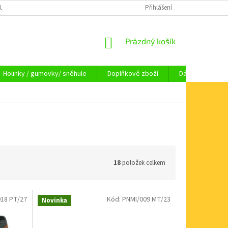
OUPENÍ OD SMLOUVY
OBCHODNÍ PODMÍNKY
Přihlášení
KAMENNÁ PRODEJNA HA
NÁKUPNÍ
Prázdný košík
KOŠÍK
Holinky / gumovky/ sněhule
Doplňkové zboží
Dárkové pouka
18
položek celkem
18 PT/27
Kód:
PNMI/009 MT/23
Novinka