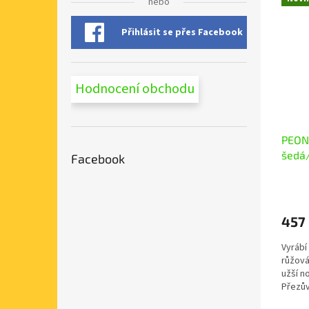
nebo
Přihlásit se přes Facebook
Hodnocení obchodu
PEON 
šedá
Facebook
457
Vyrábí
růžová
užší n
Přezův
nároků