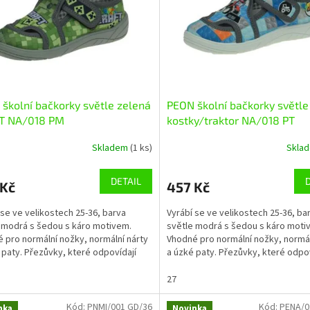
školní bačkorky světle zelená
PEON školní bačkorky světl
T NA/018 PM
kostky/traktor NA/018 PT
Skladem
(1 ks)
Skla
DETAIL
 Kč
457 Kč
 se ve velikostech 25-36, barva
Vyrábí se ve velikostech 25-36, ba
 modrá s šedou s káro motivem.
světle modrá s šedou s káro moti
 pro normální nožky, normální nárty
Vhodné pro normální nožky, normál
 paty. Přezůvky, které odpovídají
a úzké paty. Přezůvky, které odpov
ým nárokům...
veškerým nárokům...
27
Kód:
PNMI/001 GD/36
Kód:
PENA/0
nka
Novinka