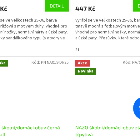
DETAIL
 Kč
447 Kč
 se ve velikostech 25-36, barva
Vyrábí se ve velikostech 25-36, ba
 růžová s motivem duhy. Vhodné pro
tmavě modrá s fotbalovým motiv
ní nožky, normální nárty a úzké paty.
Vhodné pro normální nožky, normál
ky sandálkového typu (s otvory ve
a úzké paty. Přezůvky, které odpov
...
veškerým nárokům...
31
Kód:
PN NA019 DI/35
Kód:
NA/
nka
Akce
Novinka
školní/domácí obuv černá
NAZO školní/domácí obuv zl
all
třpytivá