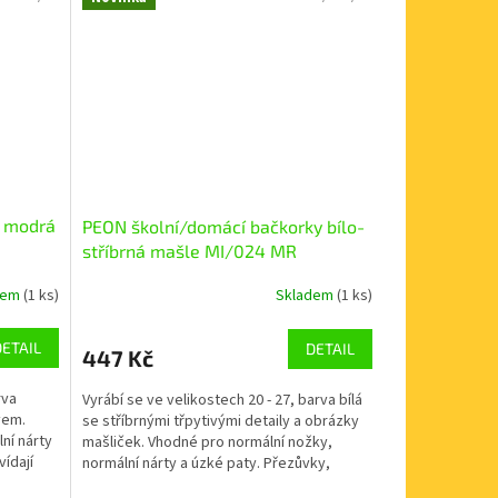
ě modrá
PEON školní/domácí bačkorky bílo-
stříbrná mašle MI/024 MR
dem
(1 ks)
Skladem
(1 ks)
DETAIL
DETAIL
447 Kč
rva
Vyrábí se ve velikostech 20 - 27, barva bílá
vem.
se stříbrnými třpytivými detaily a obrázky
ní nárty
mašliček. Vhodné pro normální nožky,
ídají
normální nárty a úzké paty. Přezůvky,
které...