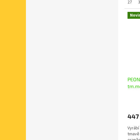
27
Novi
PEON 
tm.m
447
Vyrábí
tmavě 