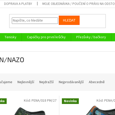
DOPRAVA A PLATBY
MOJE OBJEDNÁVKA / POUČENÍ O PRÁVU NA ODST
HLEDAT
Tenisky
Capáčky pro první krůčky
Přezůvky / bačkory
N/NAZO
učujeme
Nejlevnější
Nejdražší
Nejprodávanější
Abecedně
Kód:
PENA/018 PM/27
Kód:
PENA/0
nka
Novinka