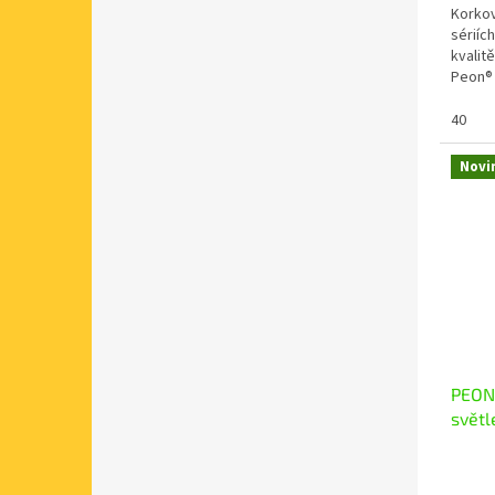
Korkov
sériíc
kvalit
Peon® 
zdraví 
40
Novi
PEON 
světl