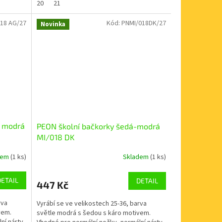
20
21
18 AG/27
Kód:
PNMI/018DK/27
Novinka
ě modrá
PEON školní bačkorky šedá-modrá
MI/018 DK
dem
(1 ks)
Skladem
(1 ks)
DETAIL
DETAIL
447 Kč
rva
Vyrábí se ve velikostech 25-36, barva
vem.
světle modrá s šedou s káro motivem.