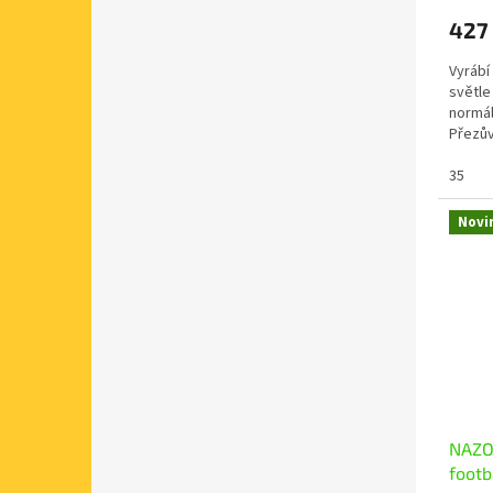
427
Vyrábí
světle
normál
Přezův
svrchní
35
Novi
NAZO 
footb