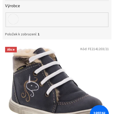
Výrobce
Položek k zobrazení:
1
V
Kód:
FE2141203/21
Akce
ý
p
i
s
p
r
o
d
u
k
t
1 097 Kč