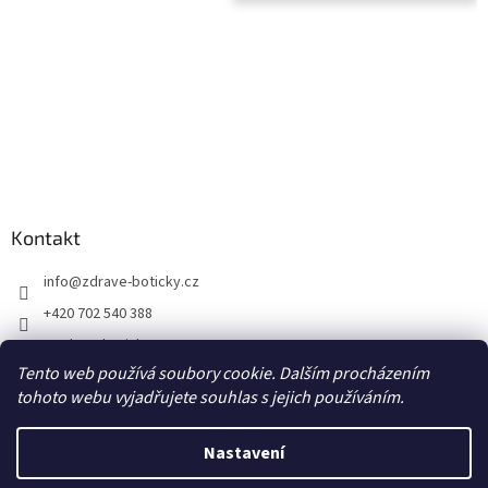
Kontakt
info
@
zdrave-boticky.cz
+420 702 540 388
@zdraveboticky
Tento web používá soubory cookie. Dalším procházením
zdraveboticky
tohoto webu vyjadřujete souhlas s jejich používáním.
Nastavení
Vytvořil Shoptet
Poštovné a balné 87,- Kč prostřednictvím Zásilkovny na výdejní místo