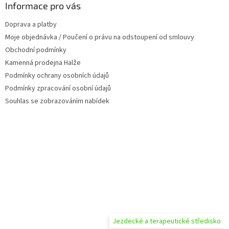
a
Informace pro vás
c
t
í
Doprava a platby
í
p
Moje objednávka / Poučení o právu na odstoupení od smlouvy
r
v
Obchodní podmínky
k
Kamenná prodejna Halže
y
Podmínky ochrany osobních údajů
v
ý
Podmínky zpracování osobní údajů
p
Souhlas se zobrazováním nabídek
i
s
u
Jezdecké a terapeutické středisko