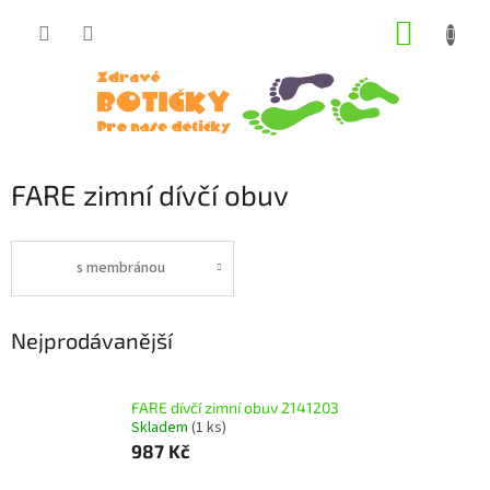
Přejít
NÁKUP
na
obsah
KOŠÍK
FARE zimní dívčí obuv
s membránou
Nejprodávanější
FARE dívčí zimní obuv 2141203
Skladem
(1 ks)
987 Kč