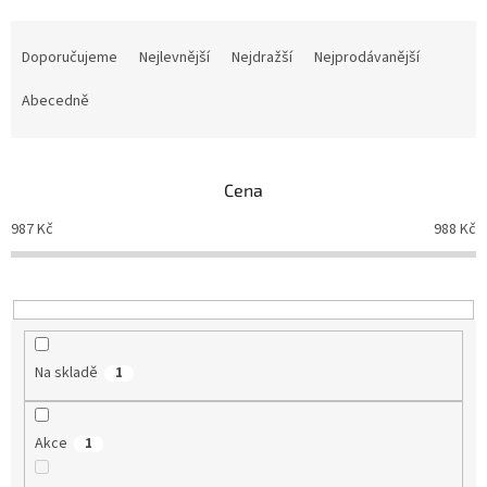
Ř
a
Doporučujeme
Nejlevnější
Nejdražší
Nejprodávanější
z
e
Abecedně
n
í
p
Cena
r
o
987
Kč
988
Kč
d
u
k
t
ů
Na skladě
1
Akce
1