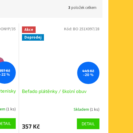
3
položek celkem
DONYP/35
Kód:
BO 251X097/28
Akce
Doprodej
897 Kč
449 Kč
–22 %
–20 %
 tenisky
Befado plátěnky / školní obuv
dem
(1 ks)
Skladem
(1 ks)
DETAIL
DETAIL
357 Kč