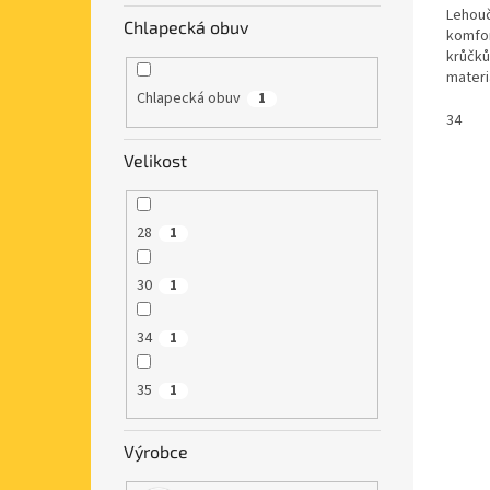
Lehouč
Chlapecká obuv
komfor
krůčků
materi
gumičk
Chlapecká obuv
1
34
Velikost
28
1
30
1
34
1
35
1
Výrobce