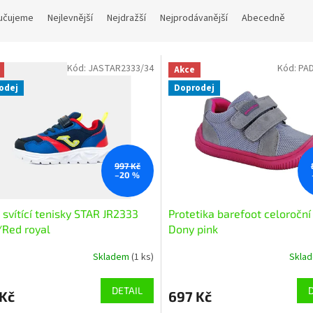
učujeme
Nejlevnější
Nejdražší
Nejprodávanější
Abecedně
Kód:
JASTAR2333/34
Kód:
PA
Akce
odej
Doprodej
997 Kč
–20 %
svítící tenisky STAR JR2333
Protetika barefoot celoroční
Red royal
Dony pink
Skladem
(1 ks)
Skla
DETAIL
 Kč
697 Kč