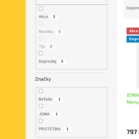
Ř
n
a
e
Dopor
z
l
Akce
3
e
V
n
Akce
Novinka
0
ý
í
Dopr
p
p
Tip
0
i
r
s
o
p
Doprodej
d
3
r
u
o
k
Značky
d
t
u
ů
JOMA 
k
Befado
1
Navy/
t
ů
JOMA
1
PROTETIKA
1
797