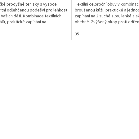
ké prodyšné tenisky s vysoce
Textilní celoroční obuv v kombinac
tní odlehčenou podešví pro lehkost
broušenou kůží, praktické a jedn
 Vašich dětí. Kombinace textilních
zapínání na 2 suché zipy, lehké a s
álů, praktické zapínání na
ohebné. Zvýšený okop proti odření
ovou tkaničku a...
prostorná...
35
O
v
l
á
d
a
c
í
p
r
v
k
y
v
ý
p