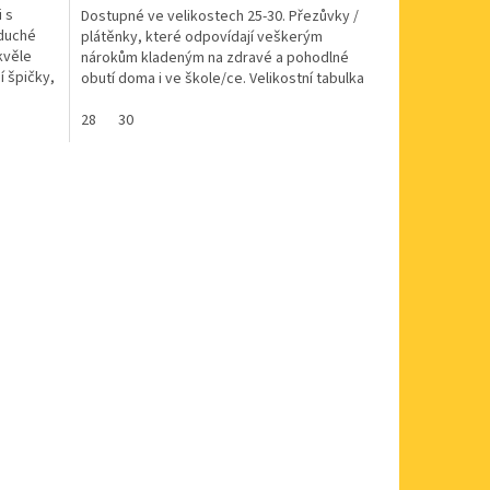
i s
Dostupné ve velikostech 25-30. Přezůvky /
oduché
plátěnky, které odpovídají veškerým
kvěle
nárokům kladeným na zdravé a pohodlné
 špičky,
obutí doma i ve škole/ce. Velikostní tabulka
Befado
28
30