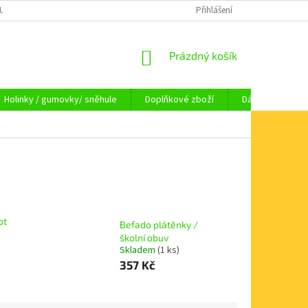
OUPENÍ OD SMLOUVY
OBCHODNÍ PODMÍNKY
Přihlášení
KAMENNÁ PRODEJNA HA
NÁKUPNÍ
Prázdný košík
KOŠÍK
Holinky / gumovky/ sněhule
Doplňkové zboží
Dárkové pouka
ot
Befado plátěnky /
školní obuv
Skladem
(1 ks)
357 Kč