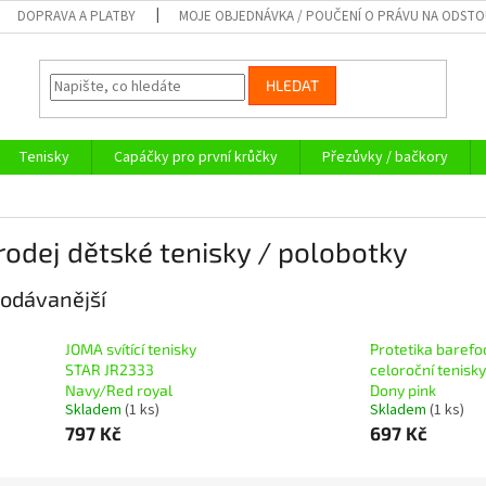
DOPRAVA A PLATBY
MOJE OBJEDNÁVKA / POUČENÍ O PRÁVU NA ODST
HLEDAT
Tenisky
Capáčky pro první krůčky
Přezůvky / bačkory
odej dětské tenisky / polobotky
odávanější
JOMA svítící tenisky
Protetika barefo
STAR JR2333
celoroční tenisky
Navy/Red royal
Dony pink
Skladem
(1 ks)
Skladem
(1 ks)
797 Kč
697 Kč