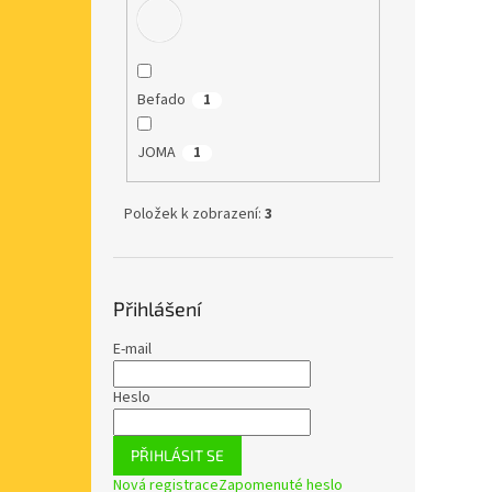
Befado
1
JOMA
1
Položek k zobrazení:
3
Přihlášení
E-mail
Heslo
PŘIHLÁSIT SE
Nová registrace
Zapomenuté heslo