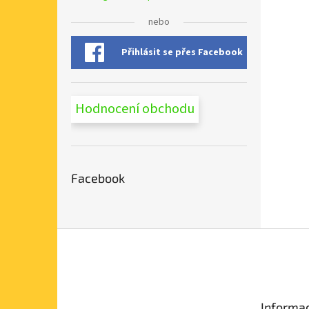
nebo
Přihlásit se přes Facebook
Hodnocení obchodu
Facebook
Z
á
p
a
t
Informac