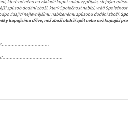
ní, které od něho na základě kupní smlouvy přijala, stejným způsobem
ější způsob dodání zboží, který Společnost nabízí, vrátí Společno
 odpovídající nejlevnějšímu nabízenému způsobu dodání zboží.
Spo
dky kupujícímu dříve, než zboží obdrží zpět nebo než kupující pro
...............................
........................................