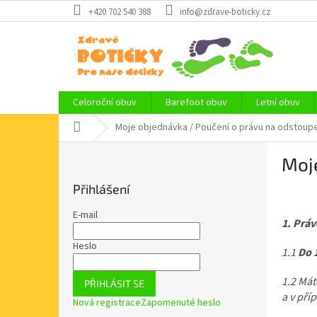
Přejít
+420 702 540 388
info@zdrave-boticky.cz
na
obsah
Celoroční obuv
Barefoot obuv
Letní obuv
Domů
Moje objednávka / Poučení o právu na odstoup
P
Moj
o
s
Přihlášení
t
r
E-mail
1. Prá
a
n
Heslo
1.1
Do 
n
í
1.2 Mát
PŘIHLÁSIT SE
p
a v pří
Nová registrace
Zapomenuté heslo
a