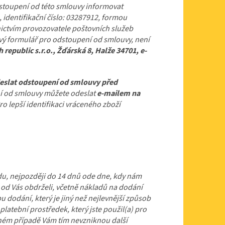
stoupení od této smlouvy informovat
 identifikační číslo: 03287912, formou
ictvím provozovatele poštovních služeb
vý formulář pro odstoupení od smlouvy, není
 republic s.r.o., Žďárská 8, Halže 34701, e-
eslat odstoupení od smlouvy před
 od smlouvy můžete odeslat
e-mailem na
ro lepší identifikaci vráceného zboží
du, nejpozději do 14 dnů ode dne, kdy nám
 od Vás obdrželi, včetně nákladů na dodání
dodání, který je jiný než nejlevnější způsob
latební prostředek, který jste použil(a) pro
ádném případě Vám tím nevzniknou další