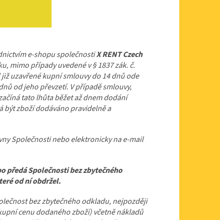
ednictvím e-shopu společnosti
X RENT Czech
u, mimo případy uvedené v § 1837 zák. č.
 již uzavřené kupní smlouvy do 14 dnů ode
dnů od jeho převzetí. V případě smlouvy,
začíná tato lhůta běžet až dnem dodání
má být zboží dodáváno pravidelně a
ny Společnosti nebo elektronicky na e-mail
ebo předá Společnosti bez zbytečného
eré od ní obdržel.
Společnost bez zbytečného odkladu, nejpozději
(kupní cenu dodaného zboží) včetně nákladů