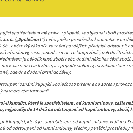
upující spotřebitelem má právo v případě, že objednal zboží prostř
c s.r.o.
(„
Společnost
“) nebo jiného prostředku komunikace na dálk
 Sb., občanský zákoník, ve znění pozdějších předpisů odstoupit od
vření smlouvy, resp. pokud se jedná o koupi zboží, pak do čtrnácti 
předmětem je několik kusů zboží nebo dodání několika částí zboží, 
ího kusu nebo části zboží, a v případě smlouvy, na základě které 
aně, ode dne dodání první dodávky.
stoupení oznámí kupující Společnosti písemně na adresu provozov
ý na vzorovém formuláři.
í-li kupující, který je spotřebitelem, od kupní smlouvy, zašle n
, nejpozději do 14 dnů od odstoupení od kupní smlouvy, zboží, kt
í-li kupující, který je spotřebitelem, od kupní smlouvy, vrátí mu 
nů od odstoupení od kupní smlouvy, všechny peněžní prostředky 