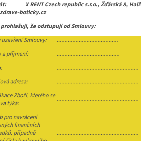
át: X RENT Czech republic s.r.o., Žďárská 8, Halže 
zdrave-boticky.cz
 prohlašuji, že odstupuji od Smlouvy:
 uzavření Smlouvy:
.......................................
a příjmení:
........................................
:
....................................................
ová adresa:
....................................................
ikace Zboží, kterého se
....................................................
va týká:
b pro navrácení
ených finančních
edků, případně
....................................................
í čísla bankovního