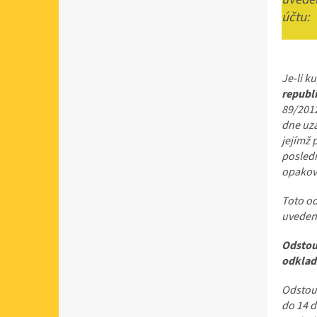
účtu:
Je-li k
republi
89/2012
dne uza
jejímž 
posledn
opakov
Toto od
uveden
Odstoup
odkladu
Odstoup
do 14 d