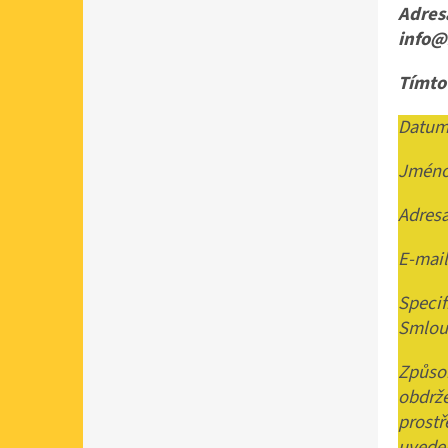
Adres
info@
Tímto
Datum
Jméno 
Adresa
E-mail
Specif
Smlou
Způso
obdrž
prostř
uveden