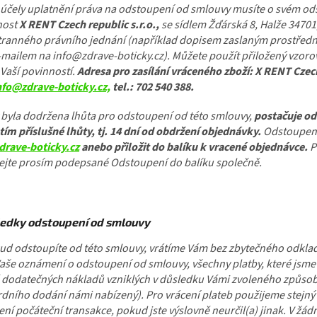
 účely uplatnění práva na odstoupení od smlouvy musíte o svém od
nost
X RENT Czech republic s.r.o.,
se sídlem Žďárská 8, Halže 34701,
ranného právního jednání (například dopisem zaslaným prostředn
mailem na info@zdrave-boticky.cz). Můžete použít přiložený vzoro
 Vaší povinností.
Adresa pro zasílání vráceného zboží: X RENT Czech
nfo@zdrave-boticky.cz,
tel.: 702 540 388.
 byla dodržena lhůta pro odstoupení od této smlouvy,
postačuje od
ím příslušné lhůty, tj. 14 dní od obdržení objednávky.
Odstoupení
drave-boticky.cz
anebo přiložit do balíku k vracené objednávce.
P
ejte prosím podepsané Odstoupení do balíku společně.
ledky odstoupení od smlouvy
ud odstoupíte od této smlouvy, vrátíme Vám bez zbytečného odkla
aše oznámení o odstoupení od smlouvy, všechny platby, které jsme
dodatečných nákladů vzniklých v důsledku Vámi zvoleného způsobu 
dního dodání námi nabízený). Pro vrácení plateb použijeme stejný p
ní počáteční transakce, pokud jste výslovně neurčil(a) jinak. V ž