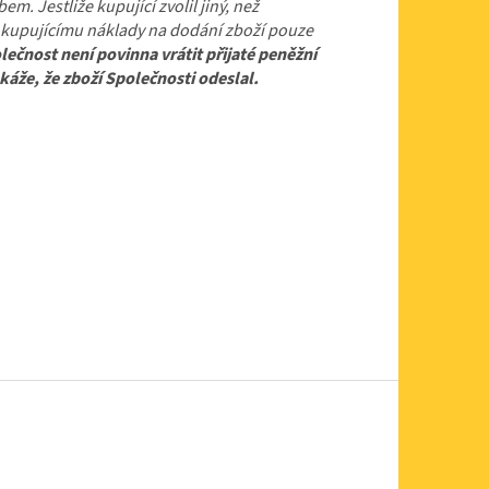
. Jestliže kupující zvolil jiný, než
st kupujícímu náklady na dodání zboží pouze
lečnost není povinna vrátit přijaté peněžní
káže, že zboží Společnosti odeslal.