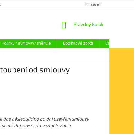
OUPENÍ OD SMLOUVY
OBCHODNÍ PODMÍNKY
Přihlášení
KAMENNÁ PRODEJNA HA
NÁKUPNÍ
Prázdný košík
KOŠÍK
Holinky / gumovky/ sněhule
Doplňkové zboží
Dárkové pouka
stoupení od smlouvy
e dne následujícího po dni uzavření smlouvy
jiná než dopravce) převezmete zboží.