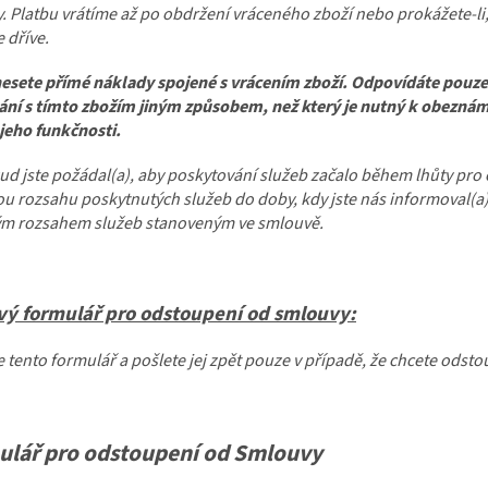
. Platbu vrátíme až po obdržení vráceného zboží nebo prokážete-li, ž
 dříve.
esete přímé náklady spojené s vrácením zboží. Odpovídáte pouze 
ní s tímto zbožím jiným způsobem, než který je nutný k obeznáme
jeho funkčnosti.
ud jste požádal(a), aby poskytování služeb začalo během lhůty pro
 rozsahu poskytnutých služeb do doby, kdy jste nás informoval(a)
ým rozsahem služeb stanoveným ve smlouvě.
vý formulář pro odstoupení od smlouvy:
e tento formulář a pošlete jej zpět pouze v případě, že chcete odst
ulář pro odstoupení od Smlouvy