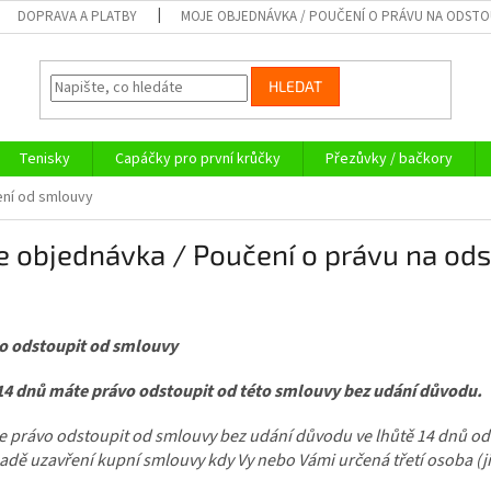
DOPRAVA A PLATBY
MOJE OBJEDNÁVKA / POUČENÍ O PRÁVU NA ODST
HLEDAT
Tenisky
Capáčky pro první krůčky
Přezůvky / bačkory
ení od smlouvy
e objednávka / Poučení o právu na od
vo odstoupit od smlouvy
14 dnů máte právo odstoupit od této smlouvy bez udání důvodu.
e právo odstoupit od smlouvy bez udání důvodu ve lhůtě 14 dnů od
padě uzavření kupní smlouvy kdy Vy nebo Vámi určená třetí osoba (