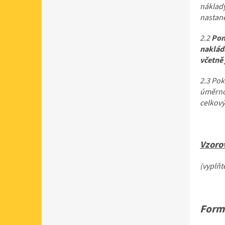
náklady
nastane
2.2
Pon
nakládá
včetně 
2.3 Pok
úměrnou
celkov
Vzoro
(vyplňt
Form