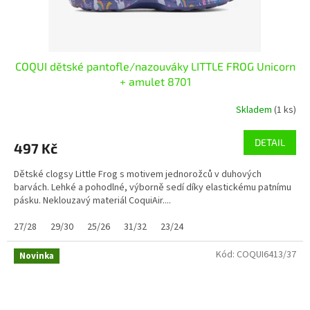
COQUI dětské pantofle/nazouváky LITTLE FROG Unicorn
+ amulet 8701
Skladem
(1 ks)
DETAIL
497 Kč
Dětské clogsy Little Frog s motivem jednorožců v duhových
barvách. Lehké a pohodlné, výborně sedí díky elastickému patnímu
pásku. Neklouzavý materiál CoquiAir....
27/28
29/30
25/26
31/32
23/24
Kód:
COQUI6413/37
Novinka