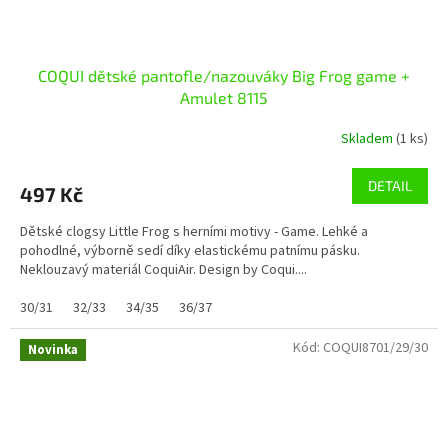
COQUI dětské pantofle/nazouváky Big Frog game +
Amulet 8115
Skladem
(1 ks)
DETAIL
497 Kč
Dětské clogsy Little Frog s herními motivy - Game. Lehké a
pohodlné, výborně sedí díky elastickému patnímu pásku.
Neklouzavý materiál CoquiAir. Design by Coqui....
30/31
32/33
34/35
36/37
Kód:
COQUI8701/29/30
Novinka