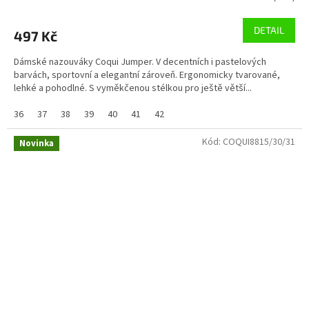
DETAIL
497 Kč
Dámské nazouváky Coqui Jumper. V decentních i pastelových
barvách, sportovní a elegantní zároveň. Ergonomicky tvarované,
lehké a pohodlné. S vyměkčenou stélkou pro ještě větší...
36
37
38
39
40
41
42
Kód:
COQUI8815/30/31
Novinka