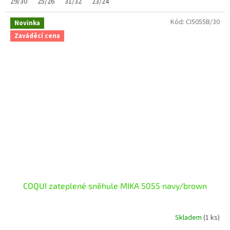
29/30
25/26
31/32
23/24
Kód:
CI5055B/30
Novinka
Zaváděcí cena
COQUI zateplené sněhule MIKA 5055 navy/brown
Skladem
(1 ks)