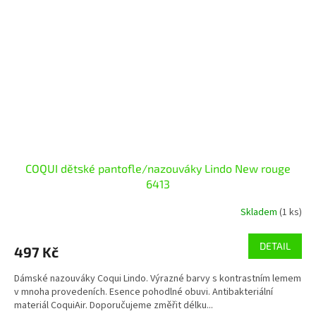
COQUI dětské pantofle/nazouváky Lindo New rouge
6413
Skladem
(1 ks)
DETAIL
497 Kč
Dámské nazouváky Coqui Lindo. Výrazné barvy s kontrastním lemem
v mnoha provedeních. Esence pohodlné obuvi. Antibakteriální
materiál CoquiAir. Doporučujeme změřit délku...