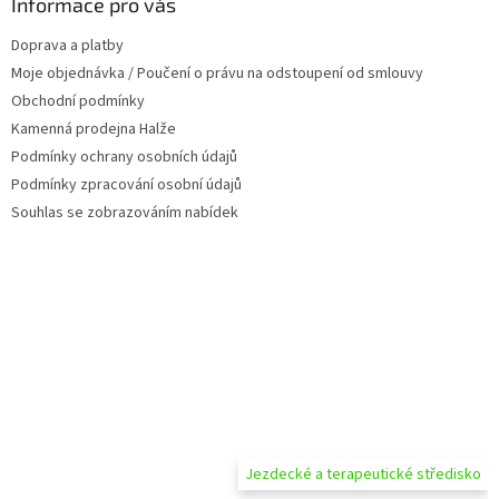
a
Informace pro vás
c
t
í
Doprava a platby
í
p
Moje objednávka / Poučení o právu na odstoupení od smlouvy
r
v
Obchodní podmínky
k
Kamenná prodejna Halže
y
Podmínky ochrany osobních údajů
v
ý
Podmínky zpracování osobní údajů
p
Souhlas se zobrazováním nabídek
i
s
u
Jezdecké a terapeutické středisko