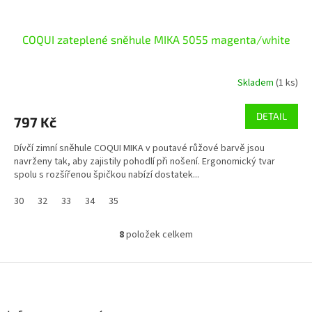
COQUI zateplené sněhule MIKA 5055 magenta/white
Skladem
(1 ks)
DETAIL
797 Kč
Dívčí zimní sněhule COQUI MIKA v poutavé růžové barvě jsou
navrženy tak, aby zajistily pohodlí při nošení. Ergonomický tvar
spolu s rozšířenou špičkou nabízí dostatek...
30
32
33
34
35
8
položek celkem
O
v
l
Z
á
á
d
p
a