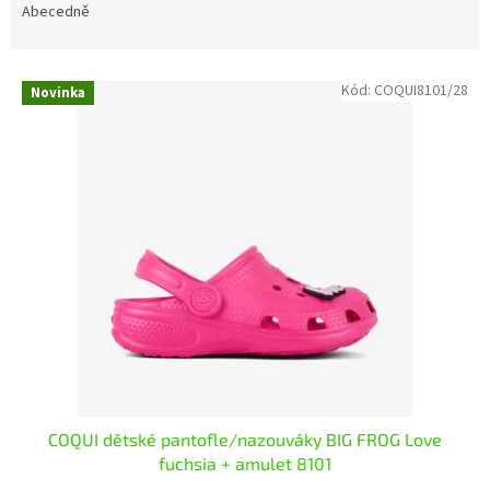
e
Abecedně
n
í
V
p
Kód:
COQUI8101/28
Novinka
ý
r
p
o
i
d
s
u
p
k
r
t
o
ů
d
u
k
t
ů
COQUI dětské pantofle/nazouváky BIG FROG Love
fuchsia + amulet 8101