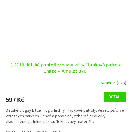
COQUI dětské pantofle/nazouváky Tlapková patrola
Chase + Amulet 8701
Skladem
(1 ks)
DETAIL
597 Kč
Dětské clogsy Little Frog s hrdiny Tlapkové patroly. Veselý psíci ve
výrazných barvách. Lehké a pohodlné, výborně sedí díky
elastickému patnímu pásku. Neklouzavý materiál...