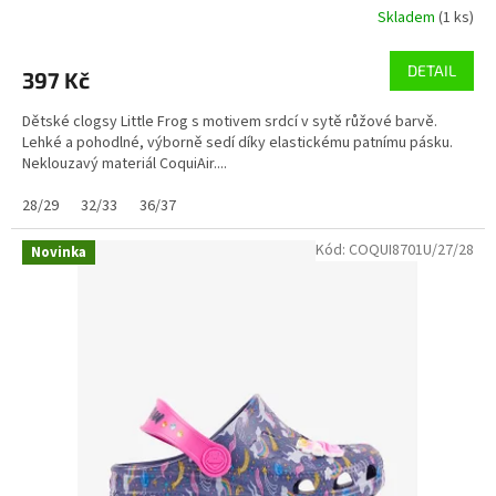
Skladem
(1 ks)
DETAIL
397 Kč
Dětské clogsy Little Frog s motivem srdcí v sytě růžové barvě.
Lehké a pohodlné, výborně sedí díky elastickému patnímu pásku.
Neklouzavý materiál CoquiAir....
28/29
32/33
36/37
Kód:
COQUI8701U/27/28
Novinka