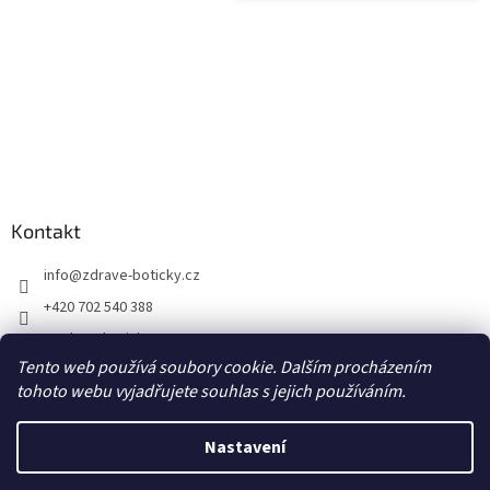
Kontakt
info
@
zdrave-boticky.cz
+420 702 540 388
@zdraveboticky
Tento web používá soubory cookie. Dalším procházením
zdraveboticky
tohoto webu vyjadřujete souhlas s jejich používáním.
Nastavení
Vytvořil Shoptet
Poštovné a balné 87,- Kč prostřednictvím Zásilkovny na výdejní místo