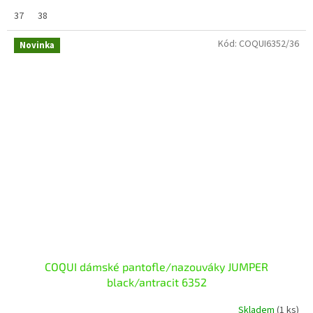
37
38
Kód:
COQUI6352/36
Novinka
COQUI dámské pantofle/nazouváky JUMPER
black/antracit 6352
Skladem
(1 ks)