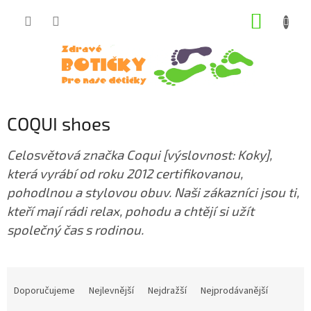
Přejít
NÁKUP
na
obsah
KOŠÍK
COQUI shoes
Celosvětová značka Coqui [výslovnost: Koky],
která vyrábí od roku 2012 certifikovanou,
pohodlnou a stylovou obuv. Naši zákazníci jsou ti,
kteří mají rádi relax, pohodu a chtějí si užít
společný čas s rodinou.
Ř
a
Doporučujeme
Nejlevnější
Nejdražší
Nejprodávanější
z