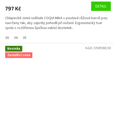
DETAIL
797 Kč
Chlapecké zimní sněhule COQUI MIKA v poutavé růžové barvě jsou
navrženy tak, aby zajistily pohodlí při nošení. Ergonomický tvar
spolu s rozšířenou špičkou nabízí dostatek...
30
34
35
Kód:
CI5055M/30
Novinka
Zaváděcí cena