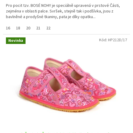
Pro pocit tzv. BOSÉ NOHY je speciálně upravená v prstové Části,
zejména v oblasti palce. Svršek, stejně tak i podšívka, jsou z
bavlněné a prodyšné tkaniny, pata je díky opatku...
16
18
20
21
22
Kód:
HP212D/17
Novinka