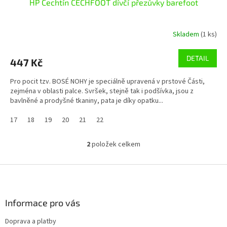
HP Čechtín ČECHFOOT dívčí přezůvky barefoot
Skladem
(1 ks)
DETAIL
447 Kč
Pro pocit tzv. BOSÉ NOHY je speciálně upravená v prstové Části,
zejména v oblasti palce. Svršek, stejně tak i podšívka, jsou z
bavlněné a prodyšné tkaniny, pata je díky opatku...
17
18
19
20
21
22
2
položek celkem
O
v
l
Z
á
á
d
p
a
a
Informace pro vás
c
t
í
Doprava a platby
í
p