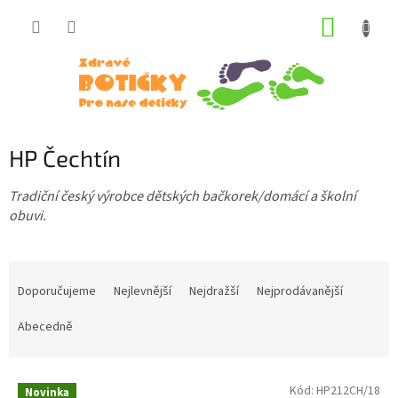
Přejít
NÁKUP
na
obsah
KOŠÍK
HP Čechtín
Tradiční český výrobce dětských bačkorek/domácí a školní
obuvi.
Ř
a
Doporučujeme
Nejlevnější
Nejdražší
Nejprodávanější
z
e
Abecedně
n
í
V
p
Kód:
HP212CH/18
Novinka