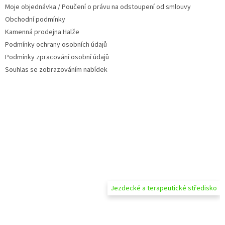
Moje objednávka / Poučení o právu na odstoupení od smlouvy
r
v
Obchodní podmínky
k
Kamenná prodejna Halže
y
Podmínky ochrany osobních údajů
v
ý
Podmínky zpracování osobní údajů
p
Souhlas se zobrazováním nabídek
i
s
u
Jezdecké a terapeutické středisko