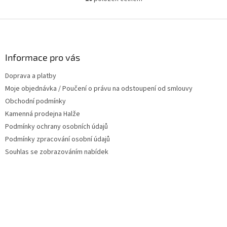
O
v
l
Z
á
á
d
p
a
a
Informace pro vás
c
t
í
Doprava a platby
í
p
Moje objednávka / Poučení o právu na odstoupení od smlouvy
r
v
Obchodní podmínky
k
Kamenná prodejna Halže
y
Podmínky ochrany osobních údajů
v
ý
Podmínky zpracování osobní údajů
p
Souhlas se zobrazováním nabídek
i
s
u