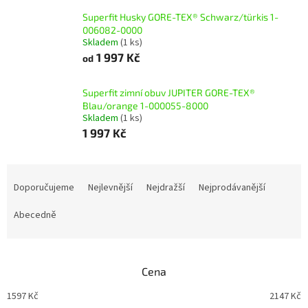
Superfit Husky GORE-TEX® Schwarz/türkis 1-
006082-0000
Skladem
(1 ks)
1 997 Kč
od
Superfit zimní obuv JUPITER GORE-TEX®
Blau/orange 1-000055-8000
Skladem
(1 ks)
1 997 Kč
Ř
a
Doporučujeme
Nejlevnější
Nejdražší
Nejprodávanější
z
e
Abecedně
n
í
p
Cena
r
o
1597
Kč
2147
Kč
d