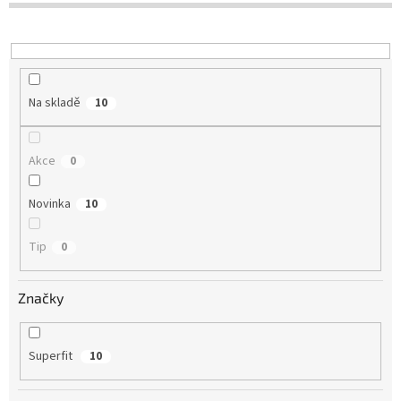
u
k
t
ů
Na skladě
10
Akce
0
Novinka
10
Tip
0
Značky
Superfit
10