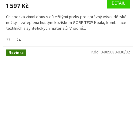
DETAIL
1 597 Kč
Chlapecká zimní obuv s důležitými prvky pro správný vývoj dětské
nožky - zateplená hustým kožíškem GORE-TEX® Koala, kombinace
textilních a syntetických materiálů. Vhodné...
23
24
Kód:
0-809080-030/32
Novinka