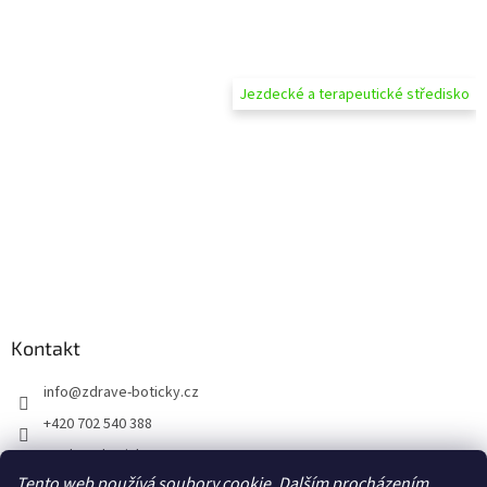
Jezdecké a terapeutické středisko
Kontakt
info
@
zdrave-boticky.cz
+420 702 540 388
@zdraveboticky
Tento web používá soubory cookie. Dalším procházením
zdraveboticky