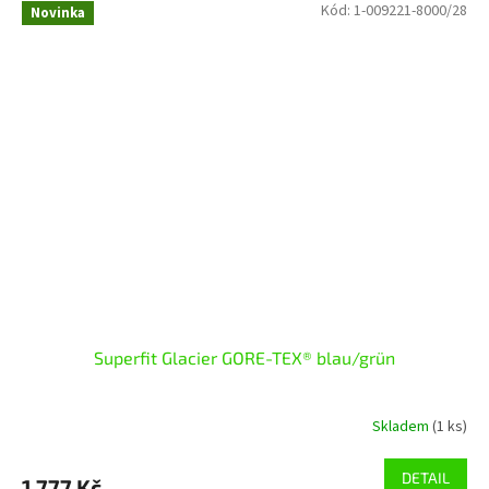
Kód:
1-009221-8000/28
Novinka
Superfit Glacier GORE-TEX® blau/grün
Skladem
(1 ks)
DETAIL
1 777 Kč