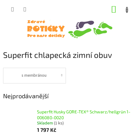
Přejít
NÁKUP
na
obsah
KOŠÍK
Superfit chlapecká zimní obuv
s membránou
Nejprodávanější
Superfit Husky GORE-TEX® Schwarz/hellgrün 1-
006080-0020
Skladem
(1 ks)
1 797 Kč