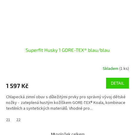
Superfit Husky 1 GORE-TEX® blau/blau
Skladem
(1 ks)
DETAIL
1 597 Kč
Chlapecká zimní obuv s důležitými prvky pro správný vývoj dětské
nožky - zateplená hustým kožíškem GORE-TEX® Koala, kombinace
textilních a syntetických materiálů. Vhodné pro...
21
22
10
položek celkem