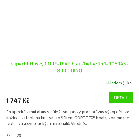
Superfit Husky GORE-TEX® blau/hellgrün 1-006045-
8000 DINO
Skladem
(1 ks)
DETAIL
1 747 Kč
Chlapecká zimní obuv s důležitými prvky pro správný vývoj dětské
nožky - zateplená hustým kožíškem GORE-TEX® Koala, kombinace
textilních a syntetických materiálů. Vhodné...
28
29