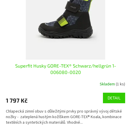
p
r
o
d
u
k
t
ů
Superfit Husky GORE-TEX® Schwarz/hellgrün 1-
006080-0020
Skladem
(1 ks)
DETAIL
1 797 Kč
Chlapecká zimní obuv s důležitými prvky pro správný vývoj dětské
nožky - zateplená hustým kožíškem GORE-TEX® Koala, kombinace
textilních a syntetických materiálů. Vhodné...