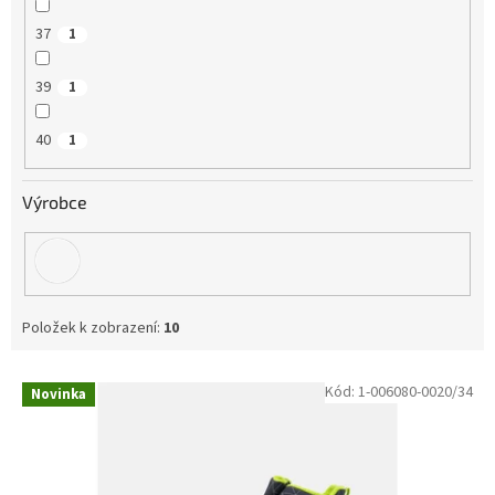
37
1
39
1
40
1
Výrobce
Položek k zobrazení:
10
V
Kód:
1-006080-0020/34
Novinka
ý
p
i
s