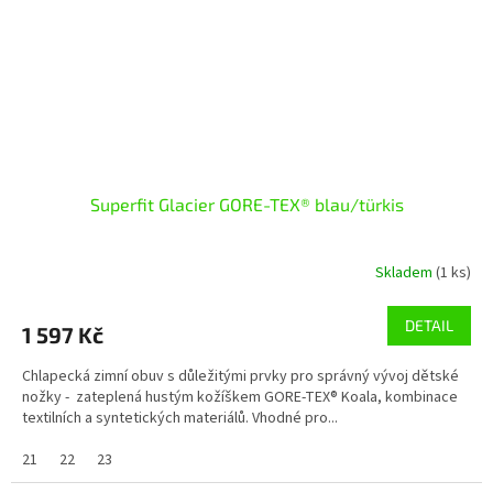
Superfit Glacier GORE-TEX® blau/türkis
Skladem
(1 ks)
DETAIL
1 597 Kč
Chlapecká zimní obuv s důležitými prvky pro správný vývoj dětské
nožky - zateplená hustým kožíškem GORE-TEX® Koala, kombinace
textilních a syntetických materiálů. Vhodné pro...
21
22
23