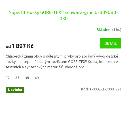
Superfit Husky GORE-TEX® schwarz/grün 0-809080-
030
Skladem
(1 ks)
DETAIL
1 897 Kč
od
Chlapecká zimní obuv s důležitými prvky pro správný vývoj dětské
nožky - zateplená hustým kožíškem GORE-TEX® Koala, kombinace
textilních a syntetických materiálů. Vhodné pro...
32
37
39
40
Kód:
1-009221-8000T/21
Novinka