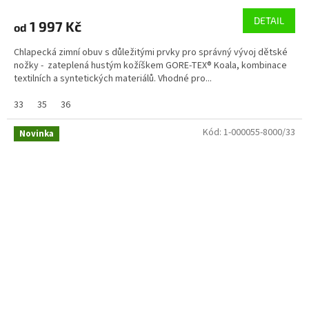
DETAIL
1 997 Kč
od
Chlapecká zimní obuv s důležitými prvky pro správný vývoj dětské
nožky - zateplená hustým kožíškem GORE-TEX® Koala, kombinace
textilních a syntetických materiálů. Vhodné pro...
33
35
36
Kód:
1-000055-8000/33
Novinka