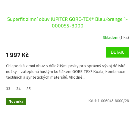
Superfit zimní obuv JUPITER GORE-TEX® Blau/orange 1-
000055-8000
Skladem
(1 ks)
DETAIL
1 997 Kč
Chlapecká zimní obuv s důležitými prvky pro správný vývoj dětské
nožky - zateplená hustým kožíškem GORE-TEX® Koala, kombinace
textilních a syntetických materiálů. Vhodné...
33
34
35
Kód:
1-006045-8000/28
Novinka