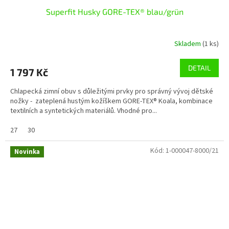
Superfit Husky GORE-TEX® blau/grün
Skladem
(1 ks)
DETAIL
1 797 Kč
Chlapecká zimní obuv s důležitými prvky pro správný vývoj dětské
nožky - zateplená hustým kožíškem GORE-TEX® Koala, kombinace
textilních a syntetických materiálů. Vhodné pro...
27
30
Kód:
1-000047-8000/21
Novinka