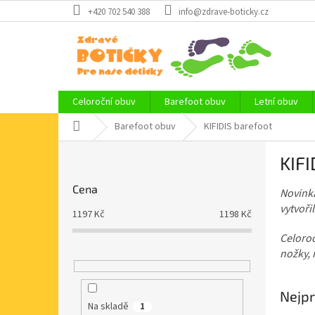
Přejít
+420 702 540 388
info@zdrave-boticky.cz
na
obsah
Celoroční obuv
Barefoot obuv
Letní obuv
Domů
Barefoot obuv
KIFIDIS barefoot
P
KIFI
o
s
Cena
Novinka
t
vytvoři
r
1197
Kč
1198
Kč
a
Celoro
n
nožky, 
n
í
p
Nejpr
a
Na skladě
1