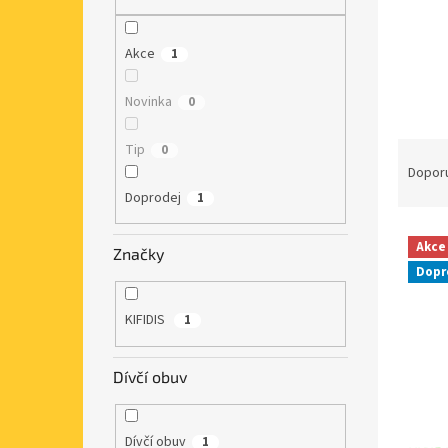
n
e
l
Akce
1
Novinka
0
Ř
Tip
0
a
Dopor
z
Doprodej
1
e
V
n
Akce
Značky
ý
í
Dopr
p
p
i
r
KIFIDIS
1
s
o
p
d
r
u
Dívčí obuv
o
k
d
t
u
ů
Dívčí obuv
1