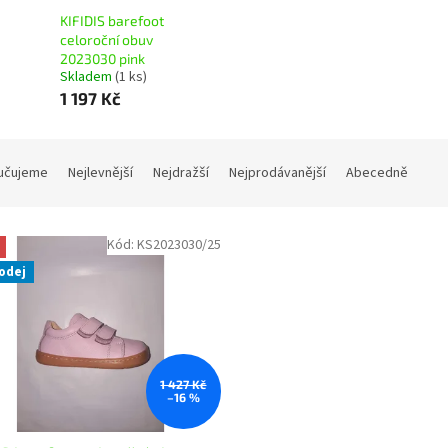
KIFIDIS barefoot
celoroční obuv
2023030 pink
Skladem
(1 ks)
1 197 Kč
učujeme
Nejlevnější
Nejdražší
Nejprodávanější
Abecedně
Kód:
KS2023030/25
odej
1 427 Kč
–16 %