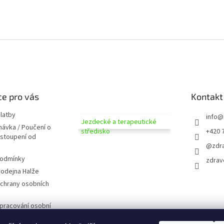
e pro vás
Kontakt
latby
info
@
Jezdecké a terapeutické
návka / Poučení o
středisko
+420 
dstoupení od
@zdra
podmínky
zdrav
odejna Halže
chrany osobních
pracování osobní