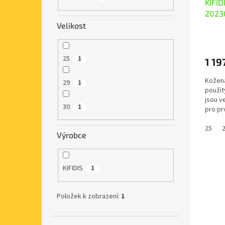
KIFID
k
2023
t
ů
Velikost
25
1
1 19
Kožená
29
1
použit
jsou v
30
1
pro pr
flexibil
25
Výrobce
KIFIDIS
1
Položek k zobrazení:
1