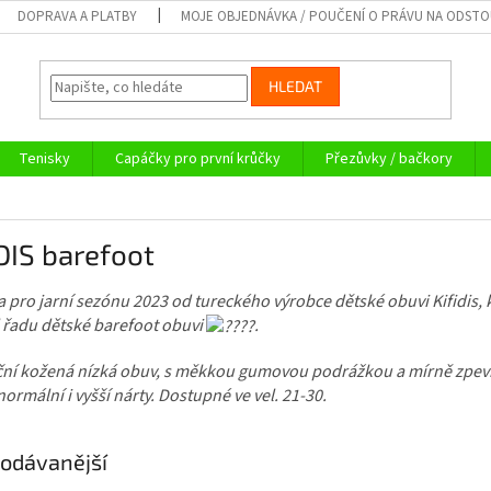
DOPRAVA A PLATBY
MOJE OBJEDNÁVKA / POUČENÍ O PRÁVU NA ODST
HLEDAT
Tenisky
Capáčky pro první krůčky
Přezůvky / bačkory
DIS barefoot
 pro jarní sezónu 2023 od tureckého výrobce dětské obuvi Kifidis, 
l řadu dětské barefoot obuvi
.
ční kožená nízká obuv, s měkkou gumovou podrážkou a mírně zpe
normální i vyšší nárty. Dostupné ve vel. 21-30.
odávanější