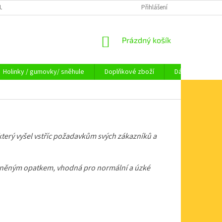
OUPENÍ OD SMLOUVY
OBCHODNÍ PODMÍNKY
Přihlášení
KAMENNÁ PRODEJNA HA
NÁKUPNÍ
Prázdný košík
KOŠÍK
Holinky / gumovky/ sněhule
Doplňkové zboží
Dárkové pouka
který vyšel vstříc požadavkům svých zákazníků a
vněným opatkem, vhodná pro normální a úzké