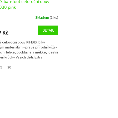
IS barefoot celoroční obuv
030 pink
Skladem
(1 ks)
DETAIL
7 Kč
 celoroční obuv KIFIDIS. Díky
ým materiálům - pravé přírodní kůži -
elmi lehké, poddajné a měkké, ideální
vní krůčky Vašich dětí. Extra
ní...
29
30
O
v
l
á
d
a
c
í