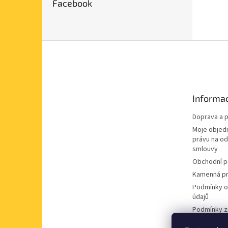
Facebook
Z
á
p
a
t
Informac
í
Doprava a p
Moje objed
právu na o
smlouvy
Obchodní 
Kamenná pr
Podmínky o
údajů
Podmínky z
údajů