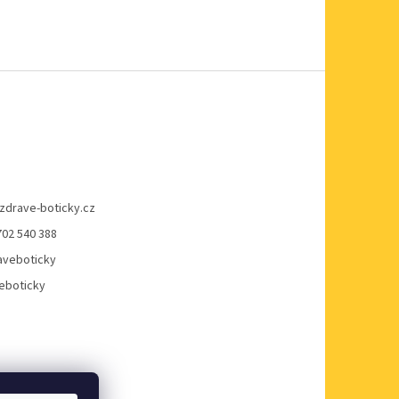
zdrave-boticky.cz
702 540 388
veboticky
eboticky