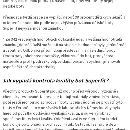
kontroly nás mohou přiblížit k našemu cíli, tedy vyrábět ty nejlepší
dětské boty.
Přesnost a tvrdá práce se vyplácí, neboť 98 procent dětských lékařů a
ortopedů ohodnotilo podle nejnovějšího průzkumu dětské boty
Superfit nejvyšší možnou známkou.
* Ze 342 vrácených hodnotících dotazníků udělila většina hodnotitelů
známku „dobré“. Další možnosti na stupnici hodnocení byly „průměrné“
a „špatné“. Odborníci přitom dbají především na následující body:
Opora paty, ohebnost podrážky, vklouznutí do bot, prodyšnost
materiálů a profil podrážky odpovídající použití, abychom jmenovali
aspoň některé charakteristiky.
Jak vypadá kontrola kvality bot Superfit?
Všechny produkty Superfit jsou již dlouho před výrobou fyzikálně i
chemicky testované. Nejprve se testují materiály v původním stavu,
poté ještě jednou po zpracování boty. Zcela vědomě se provádí tyto
testy v Evropě, a to v nezávislých laboratořích v Německu. Aby byla
hned od počátku dodávána vynikající kvalita, jsou ve výrobnách
spol.Superfit technici kvality. Oddělení kvality ve Štýrském Hradci
kontroluje boty ohledně prchavých látek. Ostatně: I samotné děti
testují boty Superfitky. Společnosti spolupracuje s vybranými školami