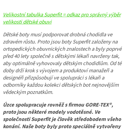
Velikostní tabulka Superfit = odkaz pro správný výběr
velikosti dětské obuvi
Dětské boty musí podporovat drobná chodidla ve
zdravém růstu. Proto jsou boty Superfit založeny na
ortopedických obuvnických znalostech a byly poprvé
před 40 lety společně s dětskými lékaři navrženy tak,
aby optimálně vyhovovaly dětským chodidlům. Od té
doby drží krok s vývojem a produktoví manažeři a
designéři přizpůsobují ve spolupráci s lékaři a
odborníky každou kolekci dětských bot nejnovějším
vědeckým poznatkům.
Úzce spolupracuje rovněž s firmou GORE-TEX®,
proto jsou některé modely vodotěsné.
Ve
společnosti Superfit je člověk středobodem všeho
konání. Naše boty byly proto speciálně vytvořeny