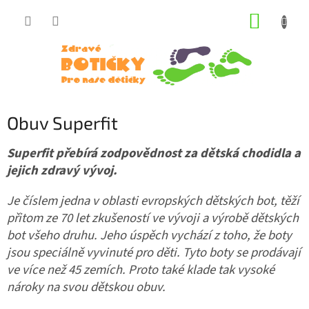
Přejít
NÁKUP
na
obsah
KOŠÍK
Obuv Superfit
Superfit přebírá zodpovědn
ost za dětská chodidla a
jejich zdravý vývoj.
Je číslem jedna v oblasti evropských dětských bot, těží
přitom ze 70 let zkušeností ve vývoji a výrobě dětských
bot všeho druhu. Jeho úspěch vychází z toho, že boty
jso
u speciálně vyvinuté pro děti. Tyto boty se prodávají
ve více než 45 zemích. Proto také klade tak vysoké
nároky na svou dětskou
obuv.