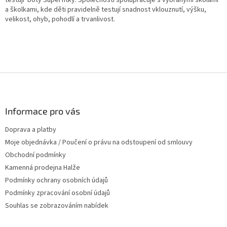
a školkami, kde děti pravidelně testují snadnost vklouznutí, výšku,
velikost, ohyb, pohodlí a trvanlivost.
Z
á
p
a
Informace pro vás
t
Doprava a platby
í
Moje objednávka / Poučení o právu na odstoupení od smlouvy
Obchodní podmínky
Kamenná prodejna Halže
Podmínky ochrany osobních údajů
Podmínky zpracování osobní údajů
Souhlas se zobrazováním nabídek