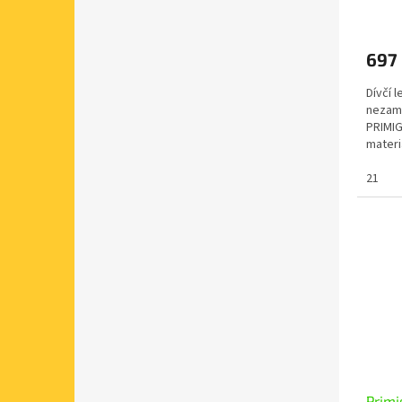
697
Dívčí 
nezamě
PRIMIG
materi
nárt a 
21
Slev
Primi