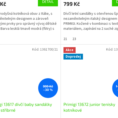
DETAIL
 Kč
799 Kč
prodyšná kotníková obuv z Itálie, s
Dívčí letní sandálky s otevřenou š
ěnitelným designem a zároveň
nezaměnitelným italský designem
tými prvky pro správný vývoj dětské
PRIMIGI. Kožené v kombinaci s text
 Barva lesklá tmavě modrá (flitry) s
materiálem, zapínání na 2 suché zi
mi...
nárt a kotník,...
21
23
Kód:
1361700/21
Kód:
13
a
Akce
Doprodej
999 Kč
1
–30 %
gi 13617 dívčí baby sandálky
Primigi 13672 junior tenisky
 stříbrné
kotníkové