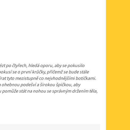
zt po čtyřech, hledá oporu, aby se pokusilo
 pokusí se o první krůčky, přičemž se bude stále
rat tyto mezistupně co nejvhodnějšími botičkami.
a ohebnou podešví a širokou špičkou, aby
mu pomůže stát na nohou se správným držením těla,