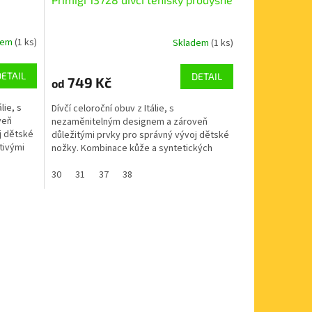
dem
(1 ks)
Skladem
(1 ks)
DETAIL
DETAIL
749 Kč
od
lie, s
Dívčí celoroční obuv z Itálie, s
veň
nezaměnitelným designem a zároveň
j dětské
důležitými prvky pro správný vývoj dětské
tivými
nožky. Kombinace kůže a syntetických
materiálů. Barva tmavě modrá...
30
31
37
38