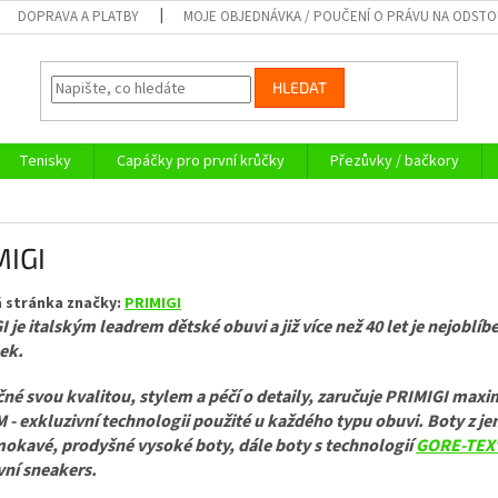
DOPRAVA A PLATBY
MOJE OBJEDNÁVKA / POUČENÍ O PRÁVU NA ODST
HLEDAT
Tenisky
Capáčky pro první krůčky
Přezůvky / bačkory
MIGI
 stránka značky:
PRIMIGI
 je italským leadrem dětské obuvi a již více než 40 let je nejoblí
ek.
né svou kvalitou, stylem a péčí o detaily, zaručuje PRIMIGI maxim
- exkluzivní technologii použité u každého typu obuvi. Boty z je
okavé, prodyšné vysoké boty, dále boty s technologií
GORE-TEX®
vní sneakers.