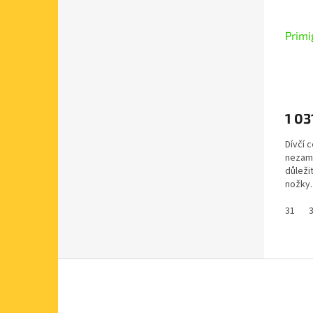
Primi
1 03
Dívčí c
nezam
důleži
nožky.
Celoko
31
Z
á
p
a