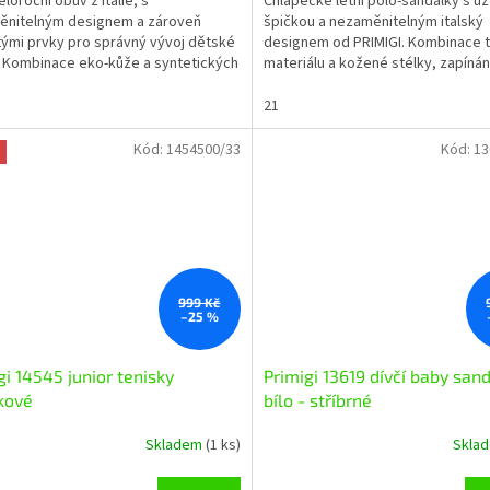
eloroční obuv z Itálie, s
Chlapecké letní polo-sandálky s u
ěnitelným designem a zároveň
špičkou a nezaměnitelným italský
tými prvky pro správný vývoj dětské
designem od PRIMIGI. Kombinace te
 Kombinace eko-kůže a syntetických
materiálu a kožené stélky, zapínán
ů - svítící...
sponu přes nárt....
21
Kód:
1454500/33
Kód:
13
Sleva
999 Kč
–25 %
gi 14545 junior tenisky
Primigi 13619 dívčí baby san
kové
bílo - stříbrné
Skladem
(1 ks)
Skla