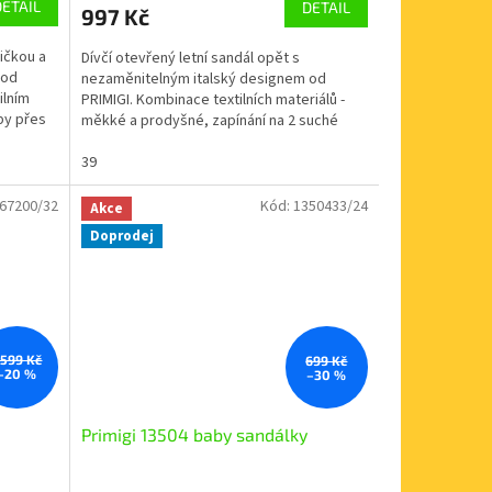
DETAIL
DETAIL
997 Kč
pičkou a
Dívčí otevřený letní sandál opět s
 od
nezaměnitelným italský designem od
ilním
PRIMIGI. Kombinace textilních materiálů -
py přes
měkké a prodyšné, zapínání na 2 suché
zipy přes nárt a kotník,...
39
67200/32
Kód:
1350433/24
Akce
Doprodej
 599 Kč
699 Kč
–20 %
–30 %
Primigi 13504 baby sandálky