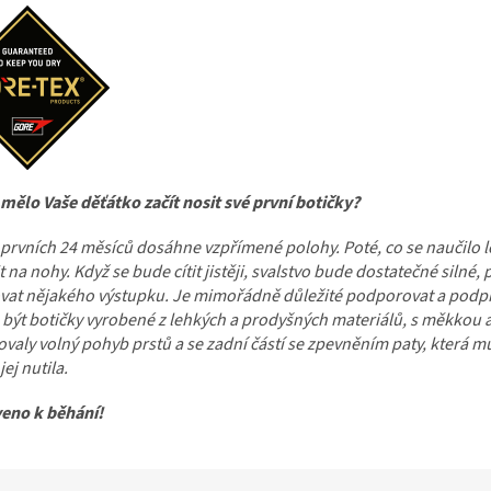
mělo Vaše děťátko začít nosit své první botičky?
rvních 24 měsíců dosáhne vzpřímené polohy. Poté, co se naučilo lé
t na nohy. Když se bude cítit jistěji, svalstvo bude dostatečné silné,
vat nějakého výstupku. Je mimořádně důležité podporovat a podpí
 být botičky vyrobené z lehkých a prodyšných materiálů, s měkkou 
aly volný pohyb prstů a se zadní částí se zpevněním paty, která 
jej nutila.
veno k běhání!