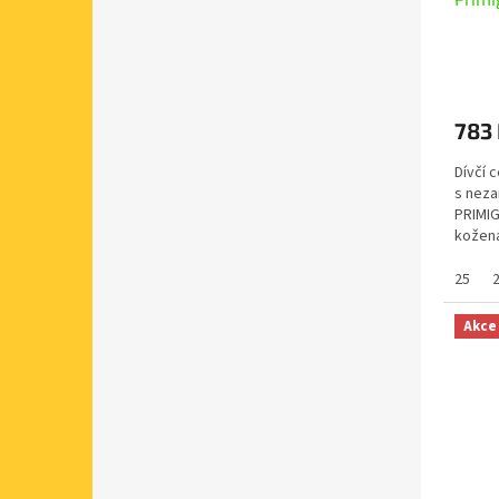
783
Dívčí 
s neza
PRIMIG
kožená
Barva b
25
Akce
Slev