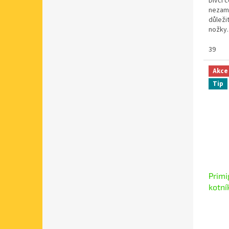
Dívčí c
nezam
důleži
nožky.
materiál
39
Akce
Tip
Primi
kotní