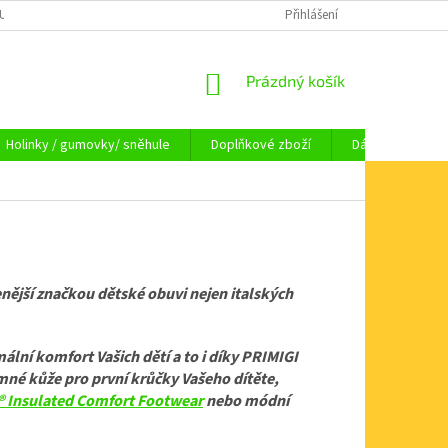
OUPENÍ OD SMLOUVY
OBCHODNÍ PODMÍNKY
Přihlášení
KAMENNÁ PRODEJNA HA
NÁKUPNÍ
Prázdný košík
KOŠÍK
Holinky / gumovky/ sněhule
Doplňkové zboží
Dárkové pouka
benější značkou dětské obuvi nejen italských
ální komfort Vašich dětí a to i díky PRIMIGI
mné kůže pro první krůčky Vašeho dítěte,
 Insulated Comfort Footwear
nebo módní