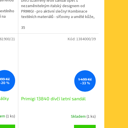
zavřenou
Dívčí uzavřený letní sandál opět s
nezaměnitelným italský designem od
xtilního
PRIMIGI - pro aktivní slečny! Kombinace
í na
textilních materiálů - síťoviny a umělé kůže,
zapínání na 1 suchý...
35
61900/21
Kód:
1384000/39
Sleva
999 Kč
1 499 Kč
–20 %
–33 %
dálky
Primigi 13840 dívčí letní sandál
dem
(1 ks)
Skladem
(1 ks)