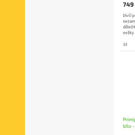
749
Dívčí 
nezam
důleži
nožky.
růžový
33
Slev
Primi
bílo -