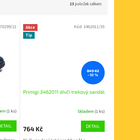
13
položek celkem
70299/21
Kód:
3462011/35
Akce
Tip
849 Kč
–10 %
Primigi 3462011 dívčí trekový sandál
dem
(1 ks)
Skladem
(1 ks)
DETAIL
DETAIL
764 Kč