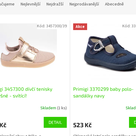
učujeme
Nejlevnější
Nejdražší
Nejprodávanější
Abecedně
Kód:
3457300/39
Kód:
33
Akce
gi 3457300 dívčí tenisky
Primigi 3370299 baby polo-
šné - svítící!
sandálky navy
Skladem
(1 ks)
Skla
DETAIL
 Kč
523 Kč