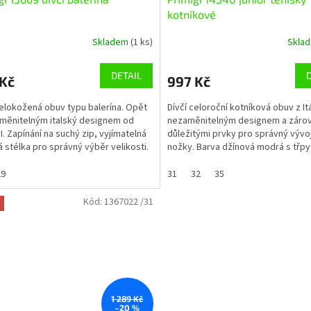
kotníkové
Skladem
(1 ks)
Skla
DETAIL
 Kč
997 Kč
celokožená obuv typu balerína. Opět
Dívčí celoroční kotníková obuv z Itá
měnitelným italský designem od
nezaměnitelným designem a záro
I. Zapínání na suchý zip, vyjímatelná
důležitými prvky pro správný vývo
 stélka pro správný výběr velikosti.
nožky. Barva džínová modrá s třpy
ílá...
detaily - kamínky....
29
31
32
35
Kód:
1367022 /31
a
1 289 Kč
–20 %