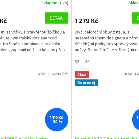
Skladem
(1 ks)
Skla
DETAIL
 Kč
1 279 Kč
letní sandálky s otevřenou špičkou a
Dívčí celoroční obuv z Itálie, s
nitelným italský designem od
nezaměnitelným designem a záro
I. Kožené v kombinaci s textilním
důležitými prvky pro správný vývo
álem, zapínání na 2 suché zipy přes
nožky. Barva šedá se stříbrnými de
kotník,...
Celokožené,vyjímatelná...
32
35
Kód:
1366900/25
Kód:
14
a
Akce
Doprodej
1 119 Kč
1
–30 %
gi 13669 dívčí balerína
Primigi 14340 junior tenisky