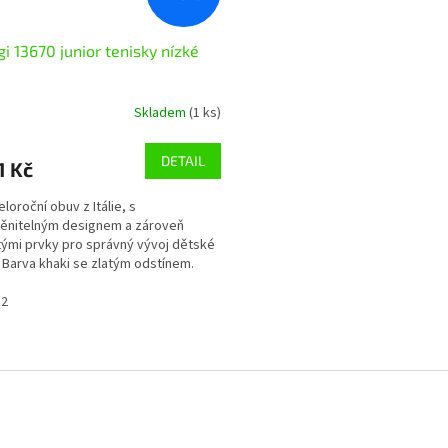
gi 13670 junior tenisky nízké
Skladem
(1 ks)
DETAIL
1 Kč
eloroční obuv z Itálie, s
ěnitelným designem a zároveň
tými prvky pro správný vývoj dětské
 Barva khaki se zlatým odstínem.
žené,vyjímatelná kožená...
32
O
v
l
á
d
a