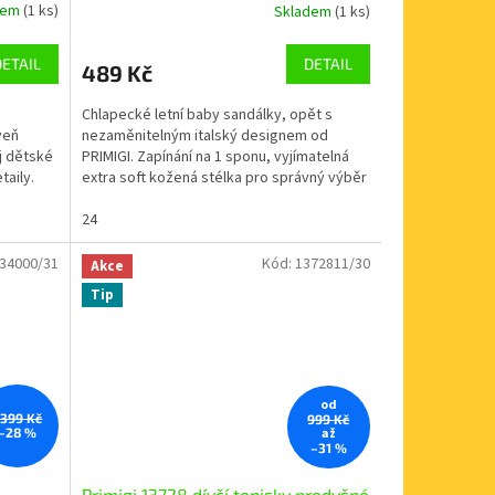
dem
(1 ks)
Skladem
(1 ks)
DETAIL
DETAIL
489 Kč
Chlapecké letní baby sandálky, opět s
veň
nezaměnitelným italský designem od
j dětské
PRIMIGI. Zapínání na 1 sponu, vyjímatelná
taily.
extra soft kožená stélka pro správný výběr
velikosti....
24
34000/31
Kód:
1372811/30
Akce
Tip
od
 399 Kč
999 Kč
až
–28 %
–31 %
Primigi 13728 dívčí tenisky prodyšné