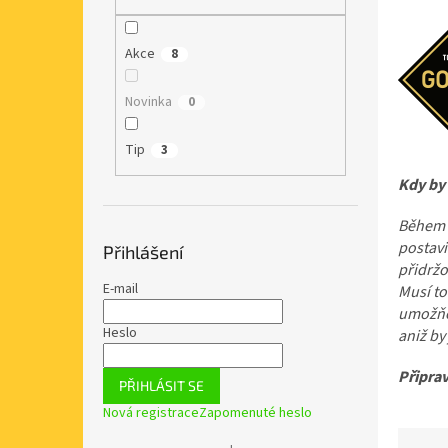
n
e
l
Akce
8
Novinka
0
Tip
3
Kdy by 
Během p
postavi
Přihlášení
přidržo
E-mail
Musí to
umožňov
Heslo
aniž by 
Připra
PŘIHLÁSIT SE
Nová registrace
Zapomenuté heslo
Ř