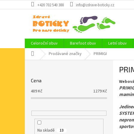
Přejít
+420 702 540 388
info@zdrave-boticky.cz
na
obsah
Celoroční obuv
Barefoot obuv
Letní obuv
Domů
Prodávané značky
PRIMIGI
P
PRI
o
s
Cena
Webová
t
PRIMIGI
r
489
Kč
1279
Kč
mamin
a
n
Jedineč
n
SYSTEM 
í
neprom
p
sporto
a
Na skladě
13