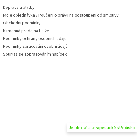
t
í
Doprava a platby
í
p
Moje objednávka / Poučení o právu na odstoupení od smlouvy
r
v
Obchodní podmínky
k
Kamenná prodejna Halže
y
Podmínky ochrany osobních údajů
v
ý
Podmínky zpracování osobní údajů
p
Souhlas se zobrazováním nabídek
i
s
u
Jezdecké a terapeutické středisko