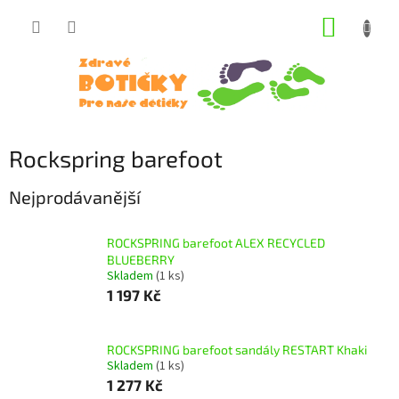
Přejít
NÁKUP
na
obsah
KOŠÍK
Rockspring barefoot
Nejprodávanější
ROCKSPRING barefoot ALEX RECYCLED
BLUEBERRY
Skladem
(1 ks)
1 197 Kč
ROCKSPRING barefoot sandály RESTART Khaki
Skladem
(1 ks)
1 277 Kč