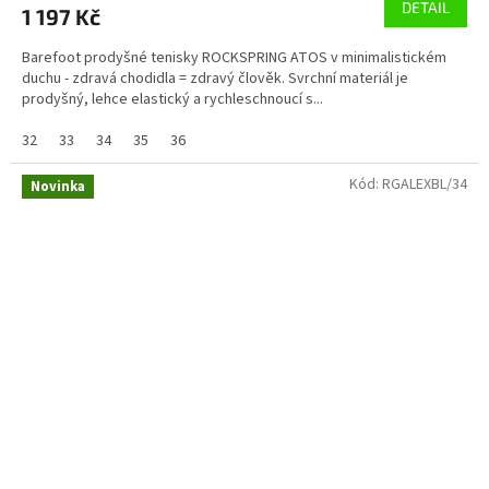
DETAIL
1 197 Kč
Barefoot prodyšné tenisky ROCKSPRING ATOS v minimalistickém
duchu - zdravá chodidla = zdravý člověk. Svrchní materiál je
prodyšný, lehce elastický a rychleschnoucí s...
32
33
34
35
36
Kód:
RGALEXBL/34
Novinka