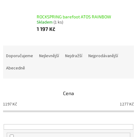
ROCKSPRING barefoot ATOS RAINBOW
Skladem
(1 ks)
1 197 Kč
Ř
a
Doporučujeme
Nejlevnější
Nejdražší
Nejprodávanější
z
e
Abecedně
n
í
p
Cena
r
o
1197
Kč
1277
Kč
d
u
k
t
ů