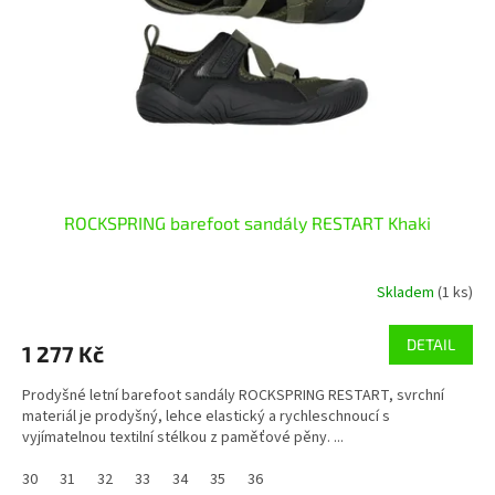
r
o
d
u
k
t
ů
ROCKSPRING barefoot sandály RESTART Khaki
Skladem
(1 ks)
DETAIL
1 277 Kč
Prodyšné letní barefoot sandály ROCKSPRING RESTART, svrchní
materiál je prodyšný, lehce elastický a rychleschnoucí s
vyjímatelnou textilní stélkou z paměťové pěny. ...
30
31
32
33
34
35
36