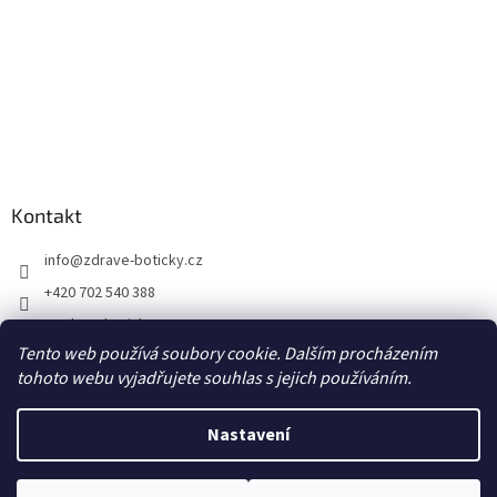
Kontakt
info
@
zdrave-boticky.cz
+420 702 540 388
@zdraveboticky
Tento web používá soubory cookie. Dalším procházením
zdraveboticky
tohoto webu vyjadřujete souhlas s jejich používáním.
Nastavení
Vytvořil Shoptet
Poštovné a balné 87,- Kč prostřednictvím Zásilkovny na výdejní místo
Z-point, DPD CZ Pick up výdejní místo za 70,- Kč, DPD Private na adresu