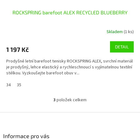
ROCKSPRING barefoot ALEX RECYCLED BLUEBERRY
Skladem
(1 ks)
DETAIL
1 197 Kč
Prodyšné letní barefoot tenisky ROCKSPRING ALEX, svrchní materiál
je prodyšný, lehce elastický a rychleschnoucí s vyjímatelnou textilní
stélkou. Vyzkoušejte barefoot obuv v...
34
35
3
položek celkem
O
v
l
Z
á
á
d
p
a
a
Informace pro vás
c