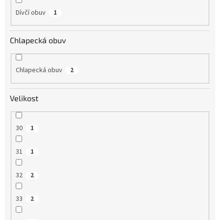
Dívčí obuv
1
Chlapecká obuv
Chlapecká obuv
2
Velikost
30
1
31
1
32
2
33
2