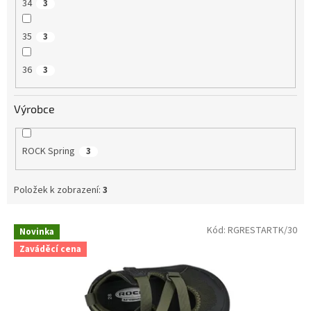
34
3
35
3
36
3
Výrobce
ROCK Spring
3
Položek k zobrazení:
3
V
Kód:
RGRESTARTK/30
Novinka
ý
Zaváděcí cena
p
i
s
p