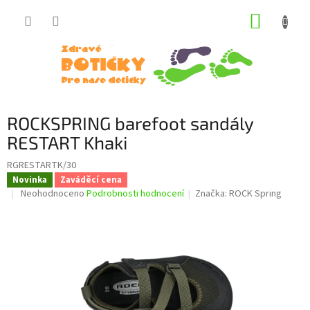
Přejít
NÁKUP
na
obsah
KOŠÍK
ROCKSPRING barefoot sandály
RESTART Khaki
RGRESTARTK/30
Novinka
Zaváděcí cena
Průměrné
Neohodnoceno
Podrobnosti hodnocení
Značka:
ROCK Spring
hodnocení
produktu
je
0,0
z
5
hvězdiček.