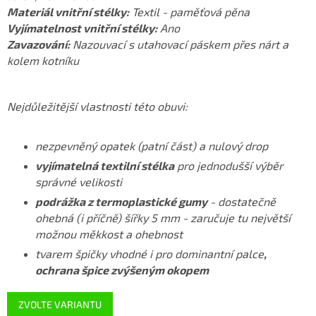
Materiál vnitřní stélky:
Textil - paměťová pěna
Vyjímatelnost vnitřní stélky:
Ano
Zavazování:
Nazouvací s utahovací páskem přes nárt a
kolem kotníku
Nejdůležitější vlastnosti této obuvi:
nezpevněný opatek (patní část) a nulový drop
vyjímatelná textilní stélka
pro jednodušší výběr
správné velikosti
podrážka z termoplastické gumy
- dostatečně
ohebná (i příčně) šířky 5 mm - zaručuje tu největší
možnou měkkost a ohebnost
tvarem špičky vhodné i pro dominantní palce
,
ochrana špice zvýšeným okopem
ZVOLTE VARIANTU