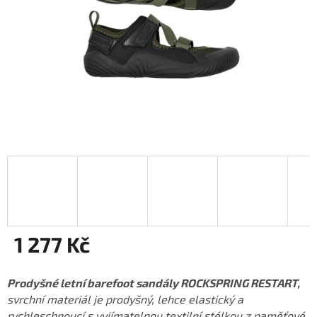
1 277 Kč
Měrná
cena:
Prodyšné letní barefoot sandály ROCKSPRING RESTART,
svrchní materiál je prodyšný, lehce elastický a
rychleschnoucí s vyjímatelnou textilní stélkou z paměťové