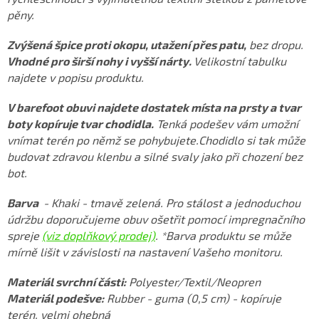
pěny.
Zvýšená špice proti okopu, utažení přes patu,
bez dropu.
Vhodné pro širší nohy i vyšší nárty.
Velikostní tabulku
najdete v popisu produktu.
V barefoot obuvi najdete dostatek místa na prsty a tvar
boty kopíruje tvar chodidla.
Tenká podešev vám umožní
vnímat terén po němž se pohybujete.
Chodidlo si tak může
budovat zdravou klenbu a silné svaly jako při chození bez
bot.
Barva
- Khaki - tmavě zelená. Pro stálost a jednoduchou
údržbu doporučujeme obuv ošetřit pomocí impregnačního
spreje
(viz doplňkový prodej)
. *Barva produktu se může
mírně lišit v závislosti na nastavení Vašeho monitoru.
Materiál svrchní části:
Polyester/Textil/Neopren
Materiál podešve:
Rubber - guma (0,5 cm) - kopíruje
terén, velmi ohebná