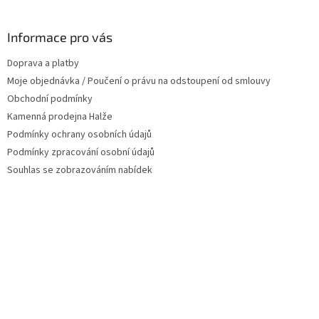
á
p
a
Informace pro vás
t
Doprava a platby
í
Moje objednávka / Poučení o právu na odstoupení od smlouvy
Obchodní podmínky
Kamenná prodejna Halže
Podmínky ochrany osobních údajů
Podmínky zpracování osobní údajů
Souhlas se zobrazováním nabídek