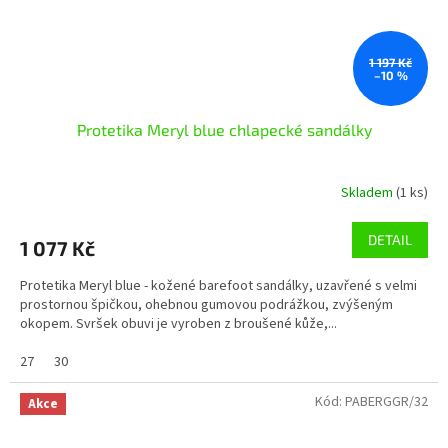
1 197 Kč
–10 %
Protetika Meryl blue chlapecké sandálky
Skladem
(1 ks)
DETAIL
1 077 Kč
Protetika Meryl blue - kožené barefoot sandálky, uzavřené s velmi
prostornou špičkou, ohebnou gumovou podrážkou, zvýšeným
okopem. Svršek obuvi je vyroben z broušené kůže,...
27
30
Kód:
PABERGGR/32
Akce