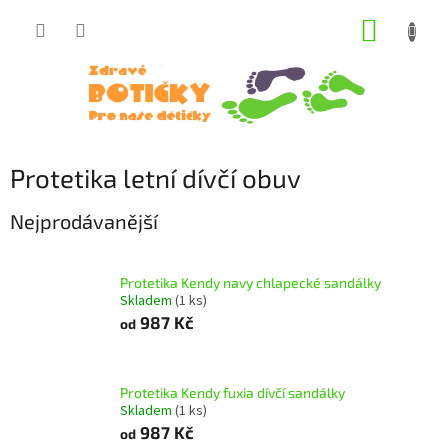
Přejít
NÁKUP
na
obsah
KOŠÍK
Protetika letní dívčí obuv
Nejprodávanější
Protetika Kendy navy chlapecké sandálky
Skladem
(1 ks)
987 Kč
od
Protetika Kendy fuxia dívčí sandálky
Skladem
(1 ks)
987 Kč
od