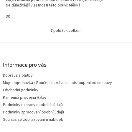
Nejdůležitější vlastnosti této obuvi: Měkká,...
30
7
položek celkem
O
v
l
Z
á
á
d
p
a
a
Informace pro vás
c
t
í
Doprava a platby
í
p
Moje objednávka / Poučení o právu na odstoupení od smlouvy
r
v
Obchodní podmínky
k
Kamenná prodejna Halže
y
Podmínky ochrany osobních údajů
v
ý
Podmínky zpracování osobní údajů
p
Souhlas se zobrazováním nabídek
i
s