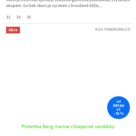
velmi prostornou špičkou, ohebnou gumovou podrážkou, zvýšeným
okopem. Svršek obuvi je vyroben z broušené kůže,...
32
33
35
Kód:
PABERGMA/19
Akce
od
997 Kč
až
–16 %
Protetika Berg marine chlapecké sandálky