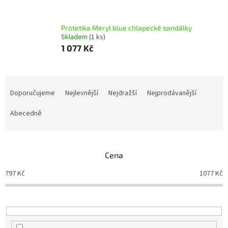
Protetika Meryl blue chlapecké sandálky
Skladem
(1 ks)
1 077 Kč
Ř
a
Doporučujeme
Nejlevnější
Nejdražší
Nejprodávanější
z
e
Abecedně
n
í
p
Cena
r
o
797
Kč
1077
Kč
d
u
k
t
ů