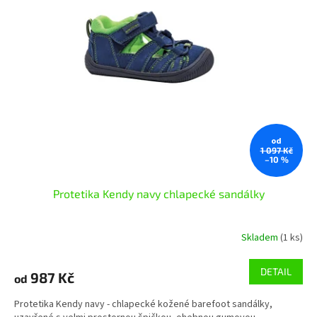
i
s
p
r
o
d
u
k
t
od
ů
1 097 Kč
–10 %
Protetika Kendy navy chlapecké sandálky
Skladem
(1 ks)
DETAIL
987 Kč
od
Protetika Kendy navy - chlapecké kožené barefoot sandálky,