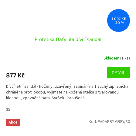
1 097 Kč
–20 %
Protetika Dafy lila dívčí sandál
Skladem
(1 ks)
DETAIL
877 Kč
Dívčí letní sandál - kožený, uzavřený, zapínání na 1 suchý zip, špička
chráněná proti okopu, vyjímatelná kožená stélka s tvarovanou
klenbou, zpevněná pata. Svršek - broušená...
35
Kód:
PADARBY GREY/30
Akce