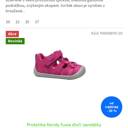
uzavřené s velmi prostornou špičkou, ohebnou gumovou
podrážkou, zvýšeným okopem. Svršek obuvi je vyroben z
broušené...
20
22
25
27
Kód:
PAKENDYF/20
Akce
Novinka
od
1 097 Kč
–10 %
Protetika Kendy fuxia dívčí sandálky