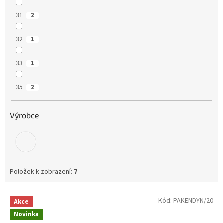
31
2
32
1
33
1
35
2
Výrobce
Položek k zobrazení:
7
V
Kód:
PAKENDYN/20
Akce
ý
Novinka
p