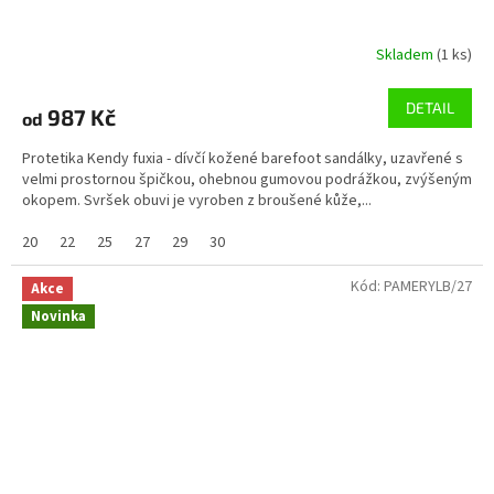
Skladem
(1 ks)
DETAIL
987 Kč
od
Protetika Kendy fuxia - dívčí kožené barefoot sandálky, uzavřené s
velmi prostornou špičkou, ohebnou gumovou podrážkou, zvýšeným
okopem. Svršek obuvi je vyroben z broušené kůže,...
20
22
25
27
29
30
Kód:
PAMERYLB/27
Akce
Novinka