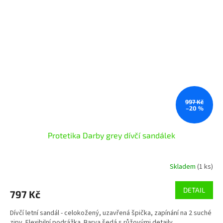
997 Kč
–20 %
Protetika Darby grey dívčí sandálek
Skladem
(1 ks)
DETAIL
797 Kč
Dívčí letní sandál - celokožený, uzavřená špička, zapínání na 2 suché
zipy. Flexibilní podrážka. Barva šedá s růžovými detaily.