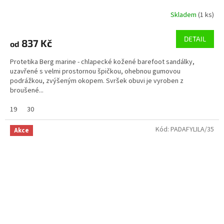
Skladem
(1 ks)
DETAIL
837 Kč
od
Protetika Berg marine - chlapecké kožené barefoot sandálky,
uzavřené s velmi prostornou špičkou, ohebnou gumovou
podrážkou, zvýšeným okopem. Svršek obuvi je vyroben z
broušené...
19
30
Kód:
PADAFYLILA/35
Akce