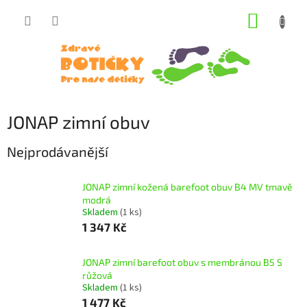
Přejít
NÁKUP
na
obsah
KOŠÍK
JONAP zimní obuv
Nejprodávanější
JONAP zimní kožená barefoot obuv B4 MV tmavě
modrá
Skladem
(1 ks)
1 347 Kč
JONAP zimní barefoot obuv s membránou B5 S
růžová
Skladem
(1 ks)
1 477 Kč