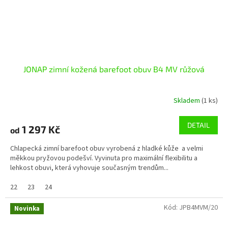
JONAP zimní kožená barefoot obuv B4 MV růžová
Skladem
(1 ks)
DETAIL
1 297 Kč
od
Chlapecká zimní barefoot obuv vyrobená z hladké kůže a velmi
měkkou pryžovou podešví. Vyvinuta pro maximální flexibilitu a
lehkost obuvi, která vyhovuje současným trendům...
22
23
24
Kód:
JPB4MVM/20
Novinka