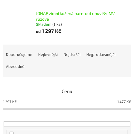
JONAP zimní kožená barefoot obuv B4 MV
růžová
Skladem
(1 ks)
1 297 Kč
od
Ř
a
Doporučujeme
Nejlevnější
Nejdražší
Nejprodávanější
z
e
Abecedně
n
í
p
Cena
r
o
1297
Kč
1477
Kč
d
u
k
t
ů