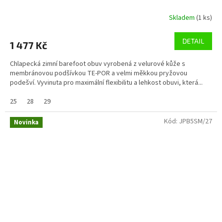
Skladem
(1 ks)
DETAIL
1 477 Kč
Chlapecká zimní barefoot obuv vyrobená z velurové kůže s
membránovou podšívkou TE-POR a velmi měkkou pryžovou
podešví. Vyvinuta pro maximální flexibilitu a lehkost obuvi, která...
25
28
29
Kód:
JPB5SM/27
Novinka