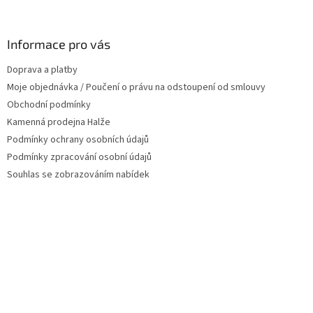
á
á
d
p
a
a
Informace pro vás
c
t
í
Doprava a platby
í
p
Moje objednávka / Poučení o právu na odstoupení od smlouvy
r
v
Obchodní podmínky
k
Kamenná prodejna Halže
y
Podmínky ochrany osobních údajů
v
ý
Podmínky zpracování osobní údajů
p
Souhlas se zobrazováním nabídek
i
s
u