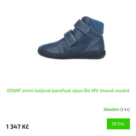
p
i
s
p
r
o
d
u
k
t
ů
JONAP zimní kožená barefoot obuv B4 MV tmavě modrá
Skladem
(1 ks)
DETAIL
1 347 Kč