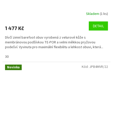
Skladem
(1 ks)
DETAIL
1 477 Kč
Dívčí zimní barefoot obuv vyrobená z velurové kůže s
membránovou podšívkou TE-POR a velmi měkkou pryžovou
podešví. Vyvinuta pro maximální flexibilitu a lehkost obuvi, která...
30
Kód:
JPB4MVR/22
Novinka