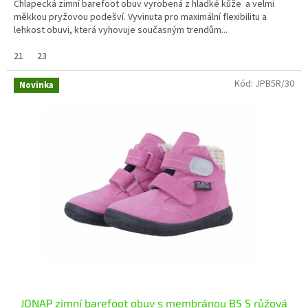
Chlapecká zimní barefoot obuv vyrobená z hladké kůže a velmi
měkkou pryžovou podešví. Vyvinuta pro maximální flexibilitu a
lehkost obuvi, která vyhovuje současným trendům...
21
23
Kód:
JPB5R/30
Novinka
JONAP zimní barefoot obuv s membránou B5 S růžová