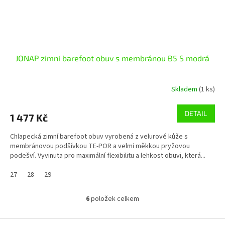
JONAP zimní barefoot obuv s membránou B5 S modrá
Skladem
(1 ks)
DETAIL
1 477 Kč
Chlapecká zimní barefoot obuv vyrobená z velurové kůže s
membránovou podšívkou TE-POR a velmi měkkou pryžovou
podešví. Vyvinuta pro maximální flexibilitu a lehkost obuvi, která...
27
28
29
6
položek celkem
O
v
l
Z