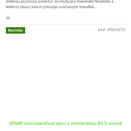
měkkou pryžovou podešví. Vyvinuta pro maximální flexibilitu a
lehkost obuvi, která vyhovuje současným trendům...
20
Kód:
JPB5SV/25
Novinka
JONAP zimní barefoot obuv s membránou B5 S vínová