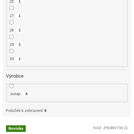
25
1
27
1
28
2
29
2
30
1
Výrobce
Jonap
6
Položek k zobrazení:
6
V
Kód:
JPB4MVTM/21
Novinka
ý