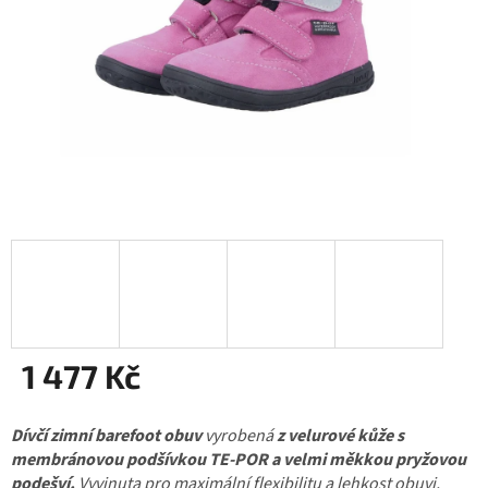
1 477 Kč
Měrná
Dívčí
cena:
zimní barefoot obuv
vyrobená
z velurové kůže s
membránovou podšívkou TE-POR a velmi měkkou pryžovou
podešví.
Vyvinuta pro maximální flexibilitu a lehkost obuvi,