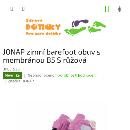
Přejít
NÁKUP
na
obsah
KOŠÍK
JONAP zimní barefoot obuv s
membránou B5 S růžová
JPB5R/30
Průměrné
Neohodnoceno
Podrobnosti hodnocení
Novinka
hodnocení
Značka:
JONAP
produktu
je
0,0
z
5
hvězdiček.