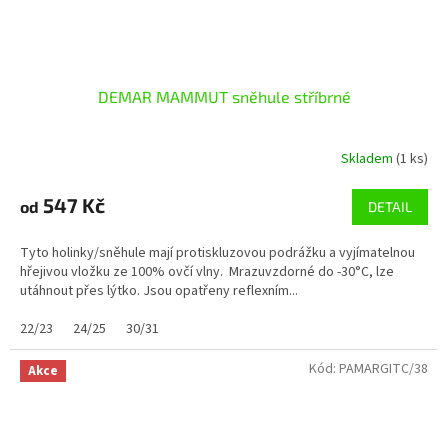
DEMAR MAMMUT sněhule stříbrné
Skladem
(1 ks)
547 Kč
od
DETAIL
Tyto holinky/sněhule mají protiskluzovou podrážku a vyjímatelnou
hřejivou vložku ze 100% ovčí vlny. Mrazuvzdorné do -30°C, lze
utáhnout přes lýtko. Jsou opatřeny reflexním...
22/23
24/25
30/31
Kód:
PAMARGITC/38
Akce