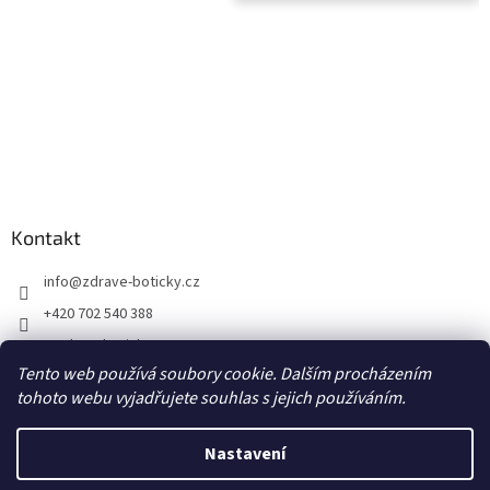
Kontakt
info
@
zdrave-boticky.cz
+420 702 540 388
@zdraveboticky
Tento web používá soubory cookie. Dalším procházením
zdraveboticky
tohoto webu vyjadřujete souhlas s jejich používáním.
Nastavení
Vytvořil Shoptet
Poštovné a balné 87,- Kč prostřednictvím Zásilkovny na výdejní místo