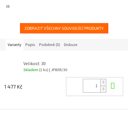
38
ZOBRAZIT VŠECHNY SOUVISEJÍCÍ PRODUKTY
Varianty
Popis
Podobné (5)
Diskuze
Velikost: 30
Skladem
(1 ks)
| JPB5R/30
Do 
1 477 Kč
Z
á
p