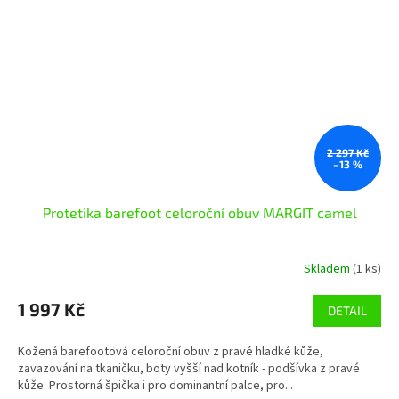
2 297 Kč
–13 %
Protetika barefoot celoroční obuv MARGIT camel
Skladem
(1 ks)
1 997 Kč
DETAIL
Kožená barefootová celoroční obuv z pravé hladké kůže,
zavazování na tkaničku, boty vyšší nad kotník - podšívka z pravé
kůže. Prostorná špička i pro dominantní palce, pro...