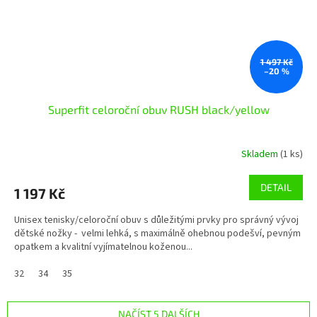
1 497 Kč
–20 %
Superfit celoroční obuv RUSH black/yellow
Skladem
(1 ks)
DETAIL
1 197 Kč
Unisex tenisky/celoroční obuv s důležitými prvky pro správný vývoj
dětské nožky - velmi lehká, s maximálně ohebnou podešví, pevným
opatkem a kvalitní vyjímatelnou koženou...
32
34
35
NAČÍST 5 DALŠÍCH