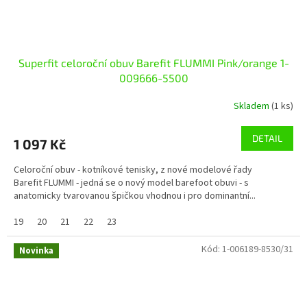
Superfit celoroční obuv Barefit FLUMMI Pink/orange 1-
009666-5500
Skladem
(1 ks)
DETAIL
1 097 Kč
Celoroční obuv - kotníkové tenisky, z nové modelové řady
Barefit FLUMMI - jedná se o nový model barefoot obuvi - s
anatomicky tvarovanou špičkou vhodnou i pro dominantní...
19
20
21
22
23
Kód:
1-006189-8530/31
Novinka