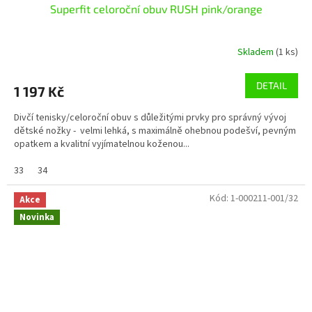
Superfit celoroční obuv RUSH pink/orange
Skladem
(1 ks)
DETAIL
1 197 Kč
Divčí tenisky/celoroční obuv s důležitými prvky pro správný vývoj
dětské nožky - velmi lehká, s maximálně ohebnou podešví, pevným
opatkem a kvalitní vyjímatelnou koženou...
33
34
Kód:
1-000211-001/32
Akce
Novinka