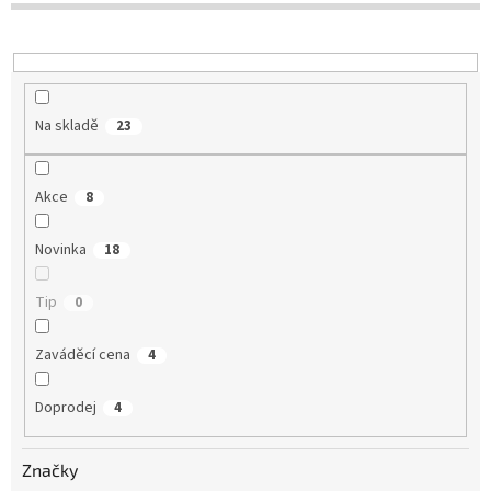
u
k
t
ů
Na skladě
23
Akce
8
Novinka
18
Tip
0
Zaváděcí cena
4
Doprodej
4
Značky