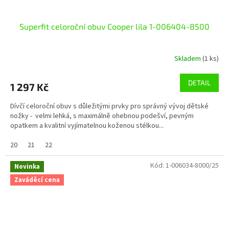
Superfit celoroční obuv Cooper lila 1-006404-8500
Skladem
(1 ks)
DETAIL
1 297 Kč
Dívčí celoroční obuv s důležitými prvky pro správný vývoj dětské
nožky - velmi lehká, s maximálně ohebnou podešví, pevným
opatkem a kvalitní vyjímatelnou koženou stélkou...
20
21
22
Kód:
1-006034-8000/25
Novinka
Zaváděcí cena