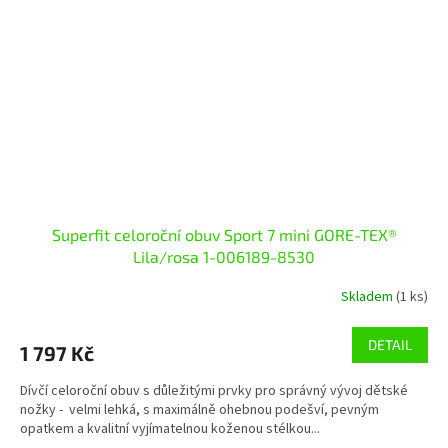
Superfit celoroční obuv Sport 7 mini GORE-TEX®
Lila/rosa 1-006189-8530
Skladem
(1 ks)
DETAIL
1 797 Kč
Dívčí celoroční obuv s důležitými prvky pro správný vývoj dětské
nožky - velmi lehká, s maximálně ohebnou podešví, pevným
opatkem a kvalitní vyjímatelnou koženou stélkou...