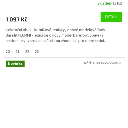
Skladem
(1 ks)
DETAIL
1 097 Kč
Celoroční obuv - kotníkové tenisky, z nové modelové řady
Barefit FLUMMI - jedná se o nový model barefoot obuvi - s
anatomicky tvarovanou špičkou vhodnou i pro dominantní...
20
21
22
23
Kód:
1-009666-5500/20
Novinka