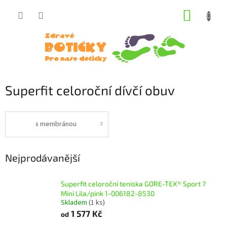
Přejít
NÁKUP
na
obsah
KOŠÍK
Superfit celoroční dívčí obuv
s membránou
Nejprodávanější
Superfit celoroční teniska GORE-TEX® Sport 7
Mini Lila/pink 1-006182-8530
Skladem
(1 ks)
1 577 Kč
od