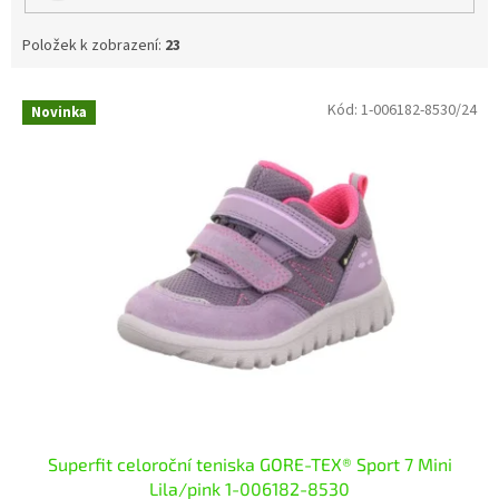
Položek k zobrazení:
23
V
Kód:
1-006182-8530/24
Novinka
ý
p
i
s
p
r
o
d
u
k
t
ů
Superfit celoroční teniska GORE-TEX® Sport 7 Mini
Lila/pink 1-006182-8530