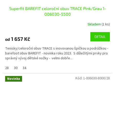
Superfit BAREFIT celoroční obuv TRACE Pink/Grau 1-
006030-5500
Skladem
(1 ks)
DETAIL
1 657 Kč
od
Tenisky/celoroční obuv TRACE s inovovanou špičkou a podrážkou -
barefoot obuv BAREFIT - novinka roku 2023. S důležitými prvky pro
správný vývoj dětské nožky - velmi dobře...
28
30
34
Kód:
1-006030-8000/28
Novinka