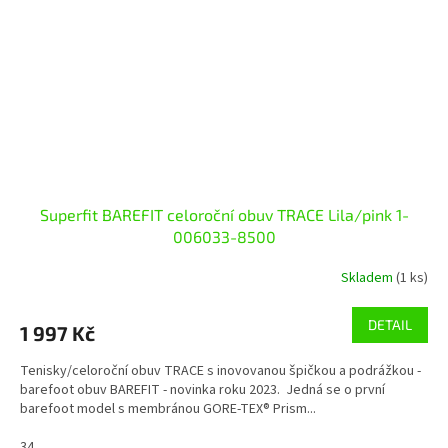
Superfit BAREFIT celoroční obuv TRACE Lila/pink 1-
006033-8500
Skladem
(1 ks)
DETAIL
1 997 Kč
Tenisky/celoroční obuv TRACE s inovovanou špičkou a podrážkou -
barefoot obuv BAREFIT - novinka roku 2023. Jedná se o první
barefoot model s membránou GORE-TEX® Prism...
34