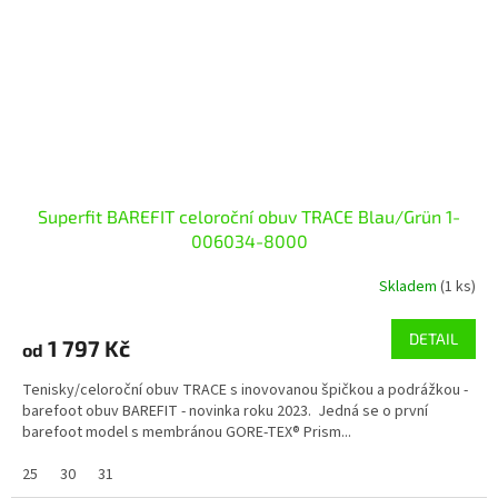
Superfit BAREFIT celoroční obuv TRACE Blau/Grün 1-
006034-8000
Skladem
(1 ks)
DETAIL
1 797 Kč
od
Tenisky/celoroční obuv TRACE s inovovanou špičkou a podrážkou -
barefoot obuv BAREFIT - novinka roku 2023. Jedná se o první
barefoot model s membránou GORE-TEX® Prism...
25
30
31