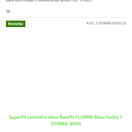
barefoot model s membránou GORE-TEX® Prism...
28
Kód:
1-009666-8000/20
Novinka
Superfit celoroční obuv Barefit FLUMMI Blau/türkis 1-
009666-8000