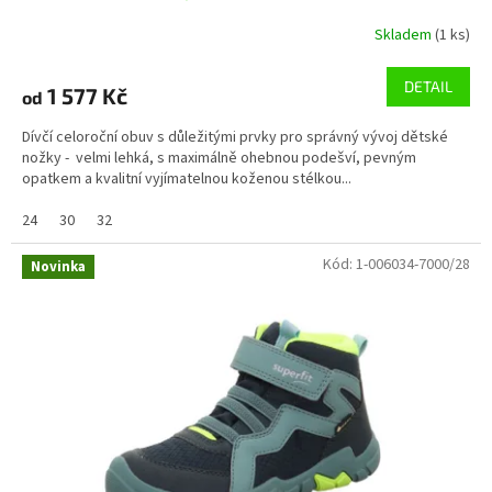
Skladem
(1 ks)
DETAIL
1 577 Kč
od
Dívčí celoroční obuv s důležitými prvky pro správný vývoj dětské
nožky - velmi lehká, s maximálně ohebnou podešví, pevným
opatkem a kvalitní vyjímatelnou koženou stélkou...
24
30
32
Kód:
1-006034-7000/28
Novinka