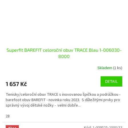
Superfit BAREFIT celoroční obuv TRACE Blau 1-006030-
8000
Skladem
(1 ks)
DETAIL
1 657 Kč
Tenisky/celoroční obuv TRACE s inovovanou špičkou a podrážkou -
barefoot obuv BAREFIT - novinka roku 2023. S důležitými prvky pro
správný vývoj dětské nožky - velmi dobře...
28
Kód:
1-009525-2000/33