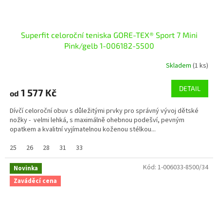
Superfit celoroční teniska GORE-TEX® Sport 7 Mini
Pink/gelb 1-006182-5500
Skladem
(1 ks)
DETAIL
1 577 Kč
od
Dívčí celoroční obuv s důležitými prvky pro správný vývoj dětské
nožky - velmi lehká, s maximálně ohebnou podešví, pevným
opatkem a kvalitní vyjímatelnou koženou stélkou...
25
26
28
31
33
Kód:
1-006033-8500/34
Novinka
Zaváděcí cena