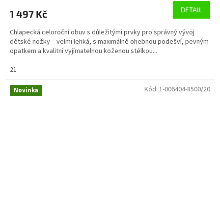
DETAIL
1 497 Kč
Chlapecká celoroční obuv s důležitými prvky pro správný vývoj
dětské nožky - velmi lehká, s maximálně ohebnou podešví, pevným
opatkem a kvalitní vyjímatelnou koženou stélkou...
21
Kód:
1-006404-8500/20
Novinka