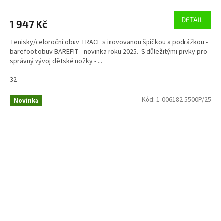
DETAIL
1 947 Kč
Tenisky/celoroční obuv TRACE s inovovanou špičkou a podrážkou -
barefoot obuv BAREFIT - novinka roku 2025. S důležitými prvky pro
správný vývoj dětské nožky - ...
32
Kód:
1-006182-5500P/25
Novinka