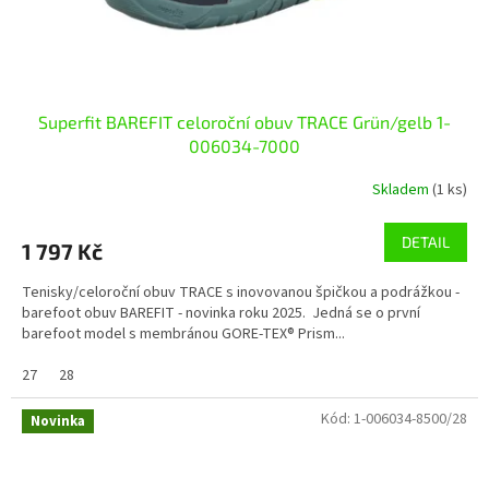
Superfit BAREFIT celoroční obuv TRACE Grün/gelb 1-
006034-7000
Skladem
(1 ks)
DETAIL
1 797 Kč
Tenisky/celoroční obuv TRACE s inovovanou špičkou a podrážkou -
barefoot obuv BAREFIT - novinka roku 2025. Jedná se o první
barefoot model s membránou GORE-TEX® Prism...
27
28
Kód:
1-006034-8500/28
Novinka