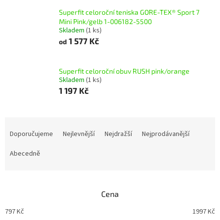
Superfit celoroční teniska GORE-TEX® Sport 7
Mini Pink/gelb 1-006182-5500
Skladem
(1 ks)
1 577 Kč
od
Superfit celoroční obuv RUSH pink/orange
Skladem
(1 ks)
1 197 Kč
Ř
a
Doporučujeme
Nejlevnější
Nejdražší
Nejprodávanější
z
e
Abecedně
n
í
p
Cena
r
o
797
Kč
1997
Kč
d