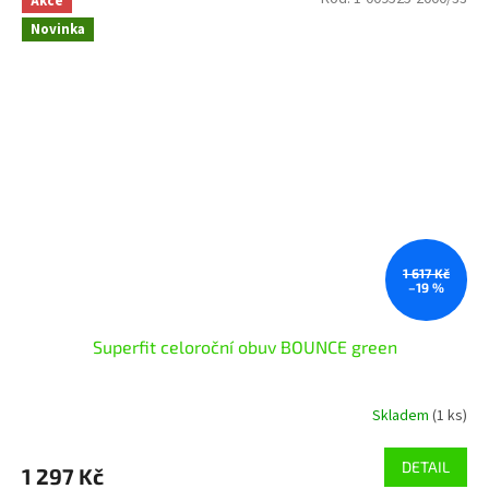
Akce
Novinka
1 617 Kč
–19 %
Superfit celoroční obuv BOUNCE green
Skladem
(1 ks)
DETAIL
1 297 Kč