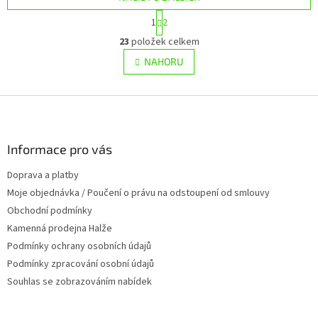
S
1
2
t
O
r
23
položek celkem
v
á
l
NAHORU
n
á
k
d
o
v
Z
a
á
c
á
n
í
p
í
p
a
Informace pro vás
r
t
v
Doprava a platby
í
k
Moje objednávka / Poučení o právu na odstoupení od smlouvy
y
v
Obchodní podmínky
ý
Kamenná prodejna Halže
p
Podmínky ochrany osobních údajů
i
s
Podmínky zpracování osobní údajů
u
Souhlas se zobrazováním nabídek