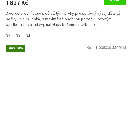
1 897 Kč
Dívčí celoroční obuv s důležitými prvky pro správný vývoj dětské
nožky - velmi lehká, s maximálně ohebnou podešví, pevným
opatkem a kvalitní vyjímatelnou koženou stélkou pro...
32
33
34
Kód:
1-006030-5500/28
Novinka