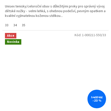
Unisex tenisky/celoroční obuv s důležitými prvky pro správný vývoj
dětské nožky - velmi lehká, s ohebnou podešví, pevným opatkem a
kvalitní vyjímatelnou koženou stélkou...
33
34
35
Kód:
1-000211-550/33
Akce
Novinka
1 497 Kč
–20 %