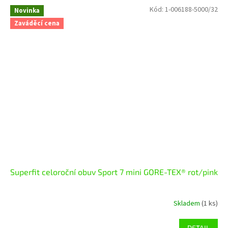
Kód:
1-006188-5000/32
Novinka
Zaváděcí cena
Superfit celoroční obuv Sport 7 mini GORE-TEX® rot/pink
Skladem
(1 ks)
DETAIL