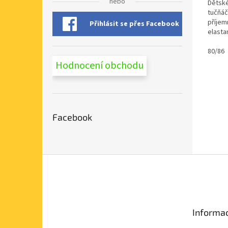
nebo
Dětsk
tučňáč
příjem
Přihlásit se přes Facebook
elasta
dlouho 
80/86
Hodnocení obchodu
Facebook
Z
á
p
a
t
Informac
í