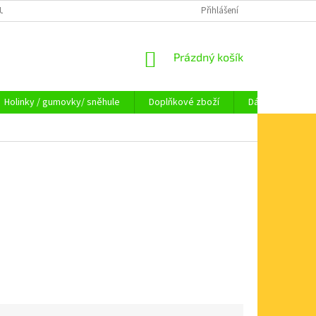
OUPENÍ OD SMLOUVY
OBCHODNÍ PODMÍNKY
Přihlášení
KAMENNÁ PRODEJNA HA
NÁKUPNÍ
Prázdný košík
KOŠÍK
Holinky / gumovky/ sněhule
Doplňkové zboží
Dárkové pouka