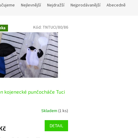
učujeme
Nejlevnější
Nejdražší
Nejprodávanější
Abecedně
Kód:
TNTUCI/80/86
nka
n kojenecké punčocháče Tuci
Skladem
(1 ks)
DETAIL
Kč