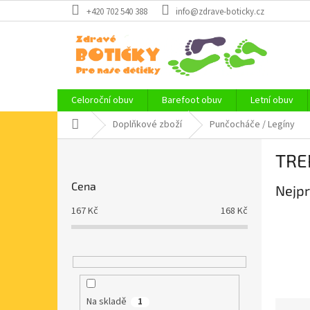
Přejít
+420 702 540 388
info@zdrave-boticky.cz
na
obsah
Celoroční obuv
Barefoot obuv
Letní obuv
Domů
Doplňkové zboží
Punčocháče / Legíny
P
TRE
o
s
Cena
Nejpr
t
r
167
Kč
168
Kč
a
n
n
í
p
a
Na skladě
1
Ř