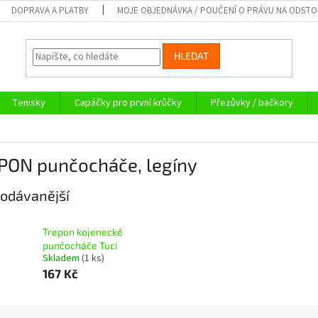
DOPRAVA A PLATBY
MOJE OBJEDNÁVKA / POUČENÍ O PRÁVU NA ODST
HLEDAT
Tenisky
Capáčky pro první krůčky
Přezůvky / bačkory
PON punčocháče, legíny
odávanější
Trepon kojenecké
punčocháče Tuci
Skladem
(1 ks)
167 Kč