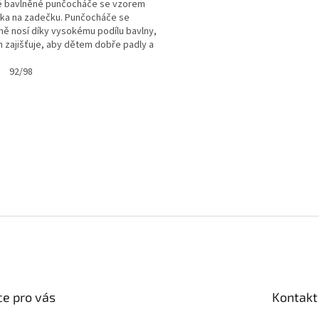
é bavlněné punčocháče se vzorem
ka na zadečku. Punčocháče se
ně nosí díky vysokému podílu bavlny,
n zajišťuje, aby dětem dobře padly a
si udržely...
92/98
O
v
l
á
d
a
c
í
p
r
v
k
y
v
ý
e pro vás
Kontakt
p