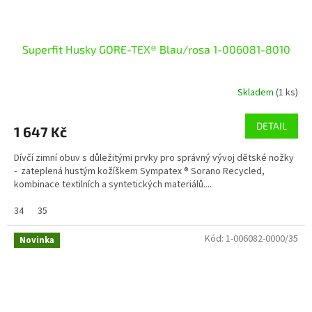
Superfit Husky GORE-TEX® Blau/rosa 1-006081-8010
Skladem
(1 ks)
DETAIL
1 647 Kč
Dívčí zimní obuv s důležitými prvky pro správný vývoj dětské nožky
- zateplená hustým kožíškem Sympatex ® Sorano Recycled,
kombinace textilních a syntetických materiálů....
34
35
Kód:
1-006082-0000/35
Novinka