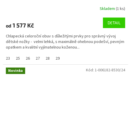
Skladem
(1 ks)
DETAIL
1 577 Kč
od
Chlapecká celoroční obuv s důležitými prvky pro správný vývoj
dětské nožky - velmi lehká, s maximálně ohebnou podešví, pevným
opatkem a kvalitní vyjímatelnou koženou...
23
25
26
27
28
29
Kód:
1-006182-8530/24
Novinka