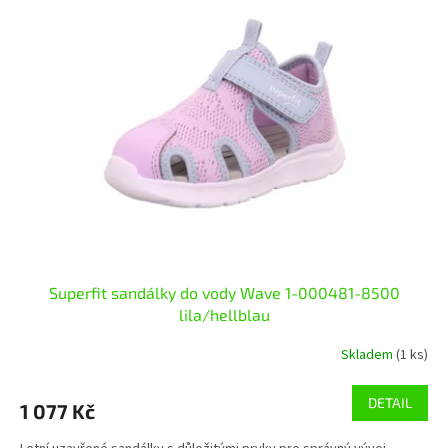
p
o
i
d
s
u
p
k
r
t
o
ů
d
u
k
t
ů
Superfit sandálky do vody Wave 1-000481-8500
lila/hellblau
Skladem
(1 ks)
DETAIL
1 077 Kč