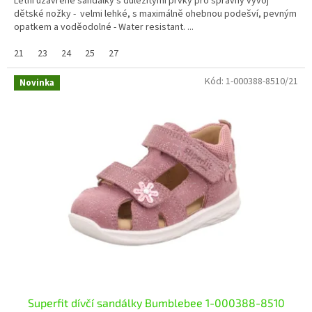
Letní uzavřené sandálky s důležitými prvky pro správný vývoj
dětské nožky - velmi lehké, s maximálně ohebnou podešví, pevným
opatkem a voděodolné - Water resistant. ...
21
23
24
25
27
Kód:
1-000388-8510/21
Novinka
Superfit dívčí sandálky Bumblebee 1-000388-8510