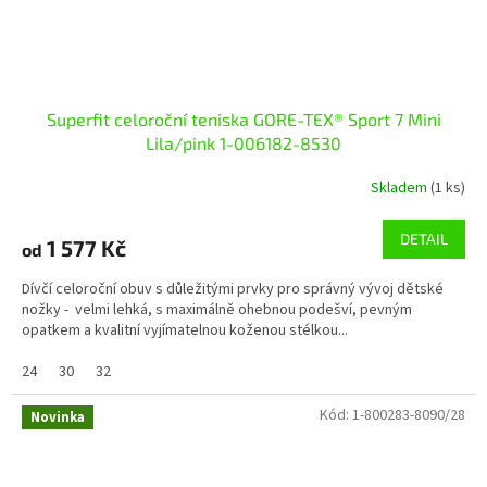
Superfit celoroční teniska GORE-TEX® Sport 7 Mini
Lila/pink 1-006182-8530
Skladem
(1 ks)
DETAIL
1 577 Kč
od
Dívčí celoroční obuv s důležitými prvky pro správný vývoj dětské
nožky - velmi lehká, s maximálně ohebnou podešví, pevným
opatkem a kvalitní vyjímatelnou koženou stélkou...
24
30
32
Kód:
1-800283-8090/28
Novinka