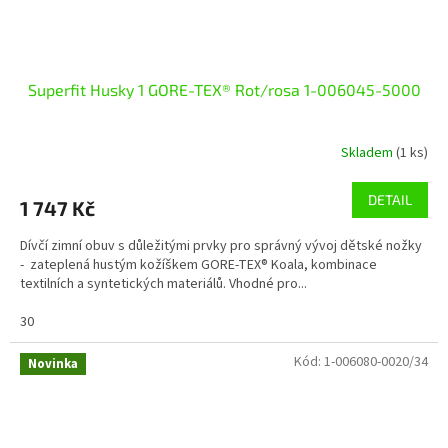
Superfit Husky 1 GORE-TEX® Rot/rosa 1-006045-5000
Skladem
(1 ks)
DETAIL
1 747 Kč
Dívčí zimní obuv s důležitými prvky pro správný vývoj dětské nožky
- zateplená hustým kožíškem GORE-TEX® Koala, kombinace
textilních a syntetických materiálů. Vhodné pro...
30
Kód:
1-006080-0020/34
Novinka