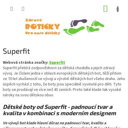
Přejít
NÁKUP
na
obsah
KOŠÍK
Superfit
Webová stránka značky:
Superfit
Superfit přebírá zodpovědnost za dětská chodidla a jejich zdravý
vývoj. Je číslem jedna v oblasti evropských dětských bot, těží přitom
ze 70 let zkušeností ve vývoji a výrobě dětských bot všeho druhu. Jeho
úspěch vychází z toho, že boty jsou speciálně vyvinuté pro děti. Tyto
boty se prodávají ve více než 45 zemích. Proto také klade tak vysoké
nároky na svou dětskou obuv.
Dětské boty od Superfit - padnoucí tvar a
kvalita v kombinaci s moderním designem
Ve vývoji bot klade hlavní důraz na padnoucí tvar, kvalitu a