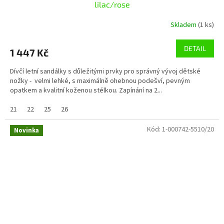
lilac/rose
Skladem
(1 ks)
DETAIL
1 447 Kč
Dívčí letní sandálky s důležitými prvky pro správný vývoj dětské
nožky - velmi lehké, s maximálně ohebnou podešví, pevným
opatkem a kvalitní koženou stélkou. Zapínání na 2...
21
22
25
26
Kód:
1-000742-5510/20
Novinka