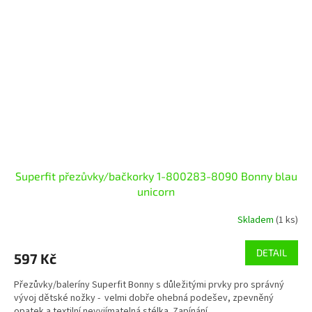
Superfit přezůvky/bačkorky 1-800283-8090 Bonny blau
unicorn
Skladem
(1 ks)
DETAIL
597 Kč
Přezůvky/baleríny Superfit Bonny s důležitými prvky pro správný
vývoj dětské nožky - velmi dobře ohebná podešev, zpevněný
opatek a textilní nevyjímatelná stélka. Zapínání...