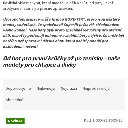
flexibilní oblast ohybu, která umožňuje běh a chůzi od paty, jakož i
prodyšné materiály a přesné zpracování.
Úzce spolupracuje rovněž s firmou GORE-TEX®, proto jsou některé
modely vodotěsné.
Ve společnosti Superfit je člověk středobodem
všeho konání. Naše boty byly proto speciálně vytvořeny pro aktivní
děti, neboť ty potřebují pohodlné a stabilní boty nejvíce. Co může být
hezčího než sportovní dětská obuv, která nabízí pohodlí pro
každodenní nošení?
Od bot pro první krůčky až po tenisky - naše
modely pro chlapce a dívky
Ř
a
Doporučujeme
Nejlevnější
Nejdražší
Nejprodávanější
z
e
Abecedně
n
í
V
p
Kód:
1-000481-8500/21
Novinka
ý
r