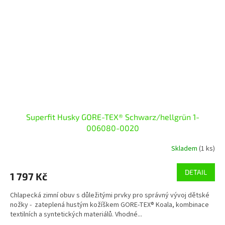
Superfit Husky GORE-TEX® Schwarz/hellgrün 1-
006080-0020
Skladem
(1 ks)
DETAIL
1 797 Kč
Chlapecká zimní obuv s důležitými prvky pro správný vývoj dětské
nožky - zateplená hustým kožíškem GORE-TEX® Koala, kombinace
textilních a syntetických materiálů. Vhodné...