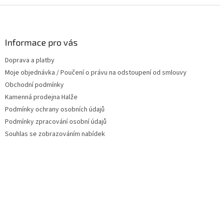
d
v
Z
a
á
c
á
n
í
p
í
p
a
Informace pro vás
r
t
v
Doprava a platby
í
k
Moje objednávka / Poučení o právu na odstoupení od smlouvy
y
v
Obchodní podmínky
ý
Kamenná prodejna Halže
p
Podmínky ochrany osobních údajů
i
s
Podmínky zpracování osobní údajů
u
Souhlas se zobrazováním nabídek