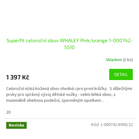
Superfit celoroční obuv WHALEY Pink/orange 1-000742-
5510
Skladem
(1 ks)
DETAIL
1 397 Kč
Celoroční nízká kožená obuv vhodná i pro první krůčky. S důležitými
prvky pro správný vývoj dětské nožky - velmi lehká obuv, s
maximálně ohebnou podešví, zpevněným opatkem...
20
Kód:
1-000742-8000/22
Novinka