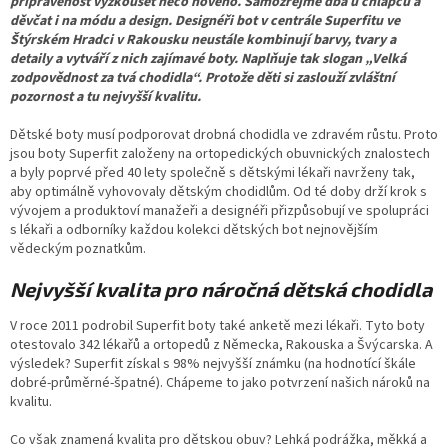
připravenost vyzkoušet něco nového. Samozřejmě dbá u chlapců a
děvčat i na módu a design. Designéři bot v centrále Superfitu ve
Štýrském Hradci v Rakousku neustále kombinují barvy, tvary a
detaily a vytváří z nich zajímavé boty. Naplňuje tak slogan „Velká
zodpovědnost za tvá chodidla“. Protože děti si zaslouží zvláštní
pozornost a tu nejvyšší kvalitu.
Dětské boty musí podporovat drobná chodidla ve zdravém růstu. Proto
jsou boty Superfit založeny na ortopedických obuvnických znalostech
a byly poprvé před 40 lety společně s dětskými lékaři navrženy tak,
aby optimálně vyhovovaly dětským chodidlům. Od té doby drží krok s
vývojem a produktoví manažeři a designéři přizpůsobují ve spolupráci
s lékaři a odborníky každou kolekci dětských bot nejnovějším
vědeckým poznatkům.
Nejvyšší kvalita pro náročná dětská chodidla
V roce 2011 podrobil Superfit boty také anketě mezi lékaři. Tyto boty
otestovalo 342 lékařů a ortopedů z Německa, Rakouska a Švýcarska. A
výsledek? Superfit získal s 98% nejvyšší známku (na hodnotící škále
dobré-průměrné-špatné). Chápeme to jako potvrzení našich nároků na
kvalitu.
Co však znamená kvalita pro dětskou obuv? Lehká podrážka, měkká a