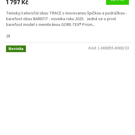
1 797 Kč
Tenisky/celoroční obuv TRACE s inovovanou špičkou a podrážkou -
barefoot obuv BAREFIT - novinka roku 2025. Jedná se o první
barefoot model s membránou GORE-TEX® Prism...
28
Kód:
1-000055-8000/33
Novinka