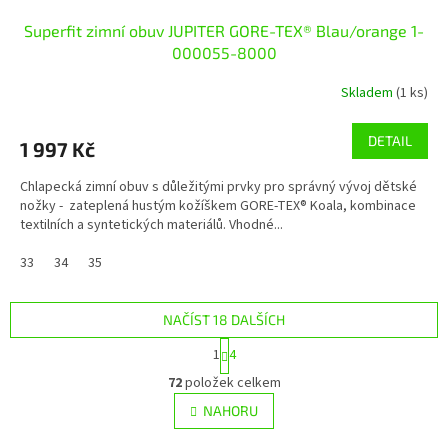
Superfit zimní obuv JUPITER GORE-TEX® Blau/orange 1-
000055-8000
Skladem
(1 ks)
DETAIL
1 997 Kč
Chlapecká zimní obuv s důležitými prvky pro správný vývoj dětské
nožky - zateplená hustým kožíškem GORE-TEX® Koala, kombinace
textilních a syntetických materiálů. Vhodné...
33
34
35
NAČÍST 18 DALŠÍCH
S
1
4
t
O
r
72
položek celkem
v
á
l
NAHORU
n
á
k
o