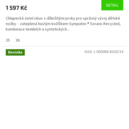
DETAIL
1 597 Kč
Chlapecká zimní obuv s důležitými prvky pro správný vývoj dětské
nožky - zateplená hustým kožíškem Sympatex ® Sorano Recycled,
kombinace textilních a syntetických...
25
26
Kód:
1-000088-8020/34
Novinka