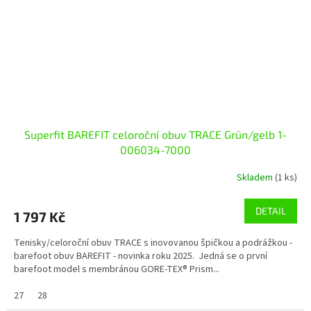
Superfit BAREFIT celoroční obuv TRACE Grün/gelb 1-
006034-7000
Skladem
(1 ks)
DETAIL
1 797 Kč
Tenisky/celoroční obuv TRACE s inovovanou špičkou a podrážkou -
barefoot obuv BAREFIT - novinka roku 2025. Jedná se o první
barefoot model s membránou GORE-TEX® Prism...
27
28