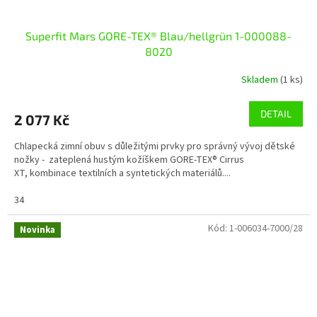
Superfit Mars GORE-TEX® Blau/hellgrün 1-000088-
8020
Skladem
(1 ks)
DETAIL
2 077 Kč
Chlapecká zimní obuv s důležitými prvky pro správný vývoj dětské
nožky - zateplená hustým kožíškem GORE-TEX® Cirrus
XT, kombinace textilních a syntetických materiálů....
34
Kód:
1-006034-7000/28
Novinka