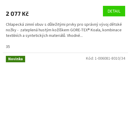
DETAIL
2 077 Kč
Chlapecká zimní obuv s důležitými prvky pro správný vývoj dětské
nožky - zateplená hustým kožíškem GORE-TEX® Koala, kombinace
textilních a syntetických materiálů. Vhodné...
35
Kód:
1-006081-8010/34
Novinka