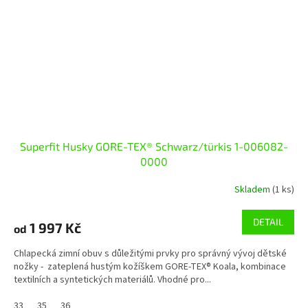
Superfit Husky GORE-TEX® Schwarz/türkis 1-006082-
0000
Skladem
(1 ks)
DETAIL
1 997 Kč
od
Chlapecká zimní obuv s důležitými prvky pro správný vývoj dětské
nožky - zateplená hustým kožíškem GORE-TEX® Koala, kombinace
textilních a syntetických materiálů. Vhodné pro...
33
35
36