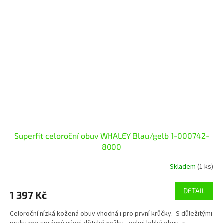
Superfit celoroční obuv WHALEY Blau/gelb 1-000742-
8000
Skladem
(1 ks)
DETAIL
1 397 Kč
Celoroční nízká kožená obuv vhodná i pro první krůčky. S důležitými
prvky pro správný vývoj dětské nožky - velmi lehká obuv, s