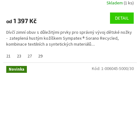
Skladem
(1 ks)
DETAIL
1 397 Kč
od
Dívčí zimní obuv s důležitými prvky pro správný vývoj dětské nožky
- zateplená hustým kožíškem Sympatex ® Sorano Recycled,
kombinace textilních a syntetických materiálů....
21
23
27
29
Kód:
1-006045-5000/30
Novinka