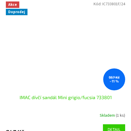
Kód:
IC733801F/24
Akce
Doprodej
957 Kč
–11 %
IMAC dívčí sandál Mini grigio/fucsia 733801
Skladem
(1 ks)
DETAIL