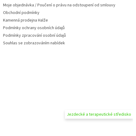
Moje objednávka / Poučení o právu na odstoupení od smlouvy
r
v
Obchodní podmínky
k
Kamenná prodejna Halže
y
Podmínky ochrany osobních údajů
v
ý
Podmínky zpracování osobní údajů
p
Souhlas se zobrazováním nabídek
i
s
u
Jezdecké a terapeutické středisko