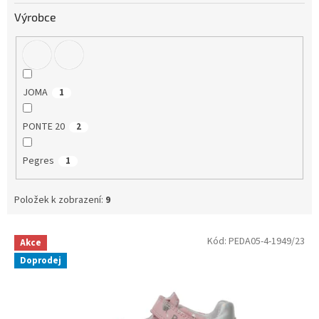
Výrobce
JOMA
1
PONTE 20
2
Pegres
1
Položek k zobrazení:
9
V
Kód:
PEDA05-4-1949/23
Akce
ý
Doprodej
p
i
s
p