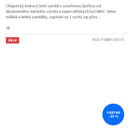
Chlapecký trekový letní sandál s uzavřenou špičkou od
dlouholetého italského výrobce nejen dětských bot IMAC. Velmi
měkké a lehké sandálky, zapínání na 1 suchý zip přes...
28
Kód:
PSBBF31R/33
Akce
1 027 Kč
–25 %