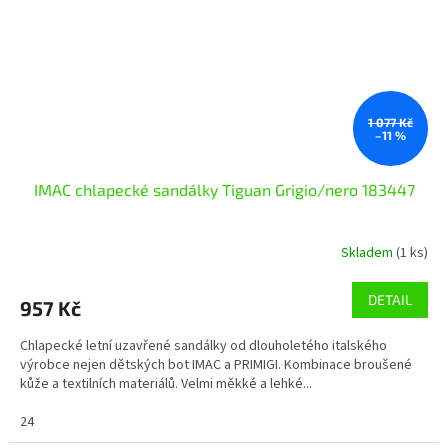
1 077 Kč
–11 %
IMAC chlapecké sandálky Tiguan Grigio/nero 183447
Skladem
(1 ks)
DETAIL
957 Kč
Chlapecké letní uzavřené sandálky od dlouholetého italského
výrobce nejen dětských bot IMAC a PRIMIGI. Kombinace broušené
kůže a textilních materiálů. Velmi měkké a lehké...
24