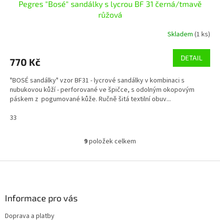
Pegres "Bosé" sandálky s lycrou BF 31 černá/tmavě
růžová
Skladem
(1 ks)
DETAIL
770 Kč
"BOSÉ sandálky" vzor BF31 - lycrové sandálky v kombinaci s
nubukovou kůží - perforované ve špičce, s odolným okopovým
páskem z pogumované kůže. Ručně šitá textilní obuv...
33
9
položek celkem
O
v
l
Z
á
á
d
p
a
a
Informace pro vás
c
t
í
Doprava a platby
í
p