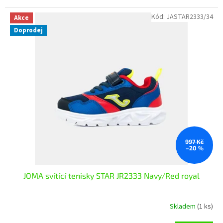
Kód:
JASTAR2333/34
Akce
Doprodej
997 Kč
–20 %
JOMA svítící tenisky STAR JR2333 Navy/Red royal
Skladem
(1 ks)