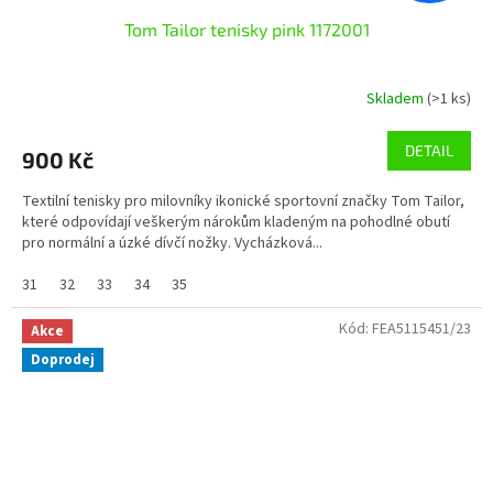
Tom Tailor tenisky pink 1172001
Skladem
(>1 ks)
DETAIL
900 Kč
Textilní tenisky pro milovníky ikonické sportovní značky Tom Tailor,
které odpovídají veškerým nárokům kladeným na pohodlné obutí
pro normální a úzké dívčí nožky. Vycházková...
31
32
33
34
35
Kód:
FEA5115451/23
Akce
Doprodej