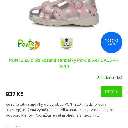
r
o
d
u
k
t
ů
1 037 Kč
–9 %
PONTE 20 dívčí kožené sandálky Pink/silver DA05-4-
1949
Skladem
(1 ks)
DETAIL
937 Kč
Kožené letní sandálky od výrobce PONTE20 (mladší brácha
D.D.Step). Kožená vyměkčená stélka anatomicky tvarovaná pro
podporu klenby. Podrážka je velmi ohebná a flexibilní....
23
25