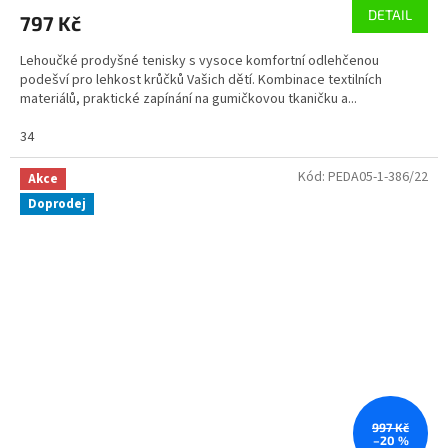
DETAIL
797 Kč
Lehoučké prodyšné tenisky s vysoce komfortní odlehčenou
podešví pro lehkost krůčků Vašich dětí. Kombinace textilních
materiálů, praktické zapínání na gumičkovou tkaničku a...
34
Kód:
PEDA05-1-386/22
Akce
Doprodej
997 Kč
–20 %