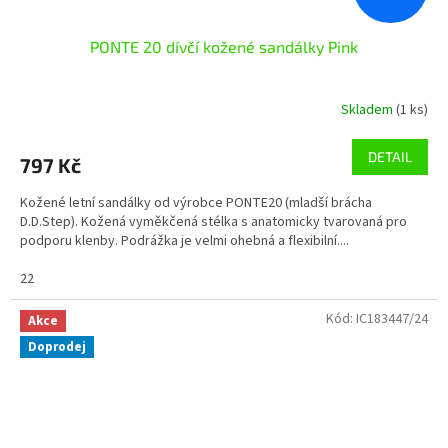
PONTE 20 dívčí kožené sandálky Pink
Skladem
(1 ks)
DETAIL
797 Kč
Kožené letní sandálky od výrobce PONTE20 (mladší brácha
D.D.Step). Kožená vyměkčená stélka s anatomicky tvarovaná pro
podporu klenby. Podrážka je velmi ohebná a flexibilní....
22
Kód:
IC183447/24
Akce
Doprodej