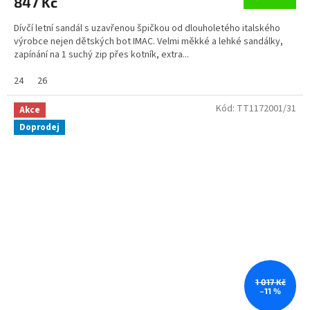
847 Kč
Dívčí letní sandál s uzavřenou špičkou od dlouholetého italského
výrobce nejen dětských bot IMAC. Velmi měkké a lehké sandálky,
zapínání na 1 suchý zip přes kotník, extra...
24
26
Kód:
TT1172001/31
Akce
Doprodej
1 017 Kč
–11 %