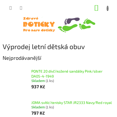
Přejít
NÁKUP
na
obsah
KOŠÍK
Výprodej letní dětská obuv
Nejprodávanější
PONTE 20 dívčí kožené sandálky Pink/silver
DA05-4-1949
Skladem
(1 ks)
937 Kč
JOMA svítící tenisky STAR JR2333 Navy/Red royal
Skladem
(1 ks)
797 Kč