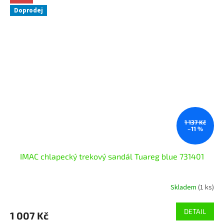
Doprodej
1 137 Kč
–11 %
IMAC chlapecký trekový sandál Tuareg blue 731401
Skladem
(1 ks)
DETAIL
1 007 Kč