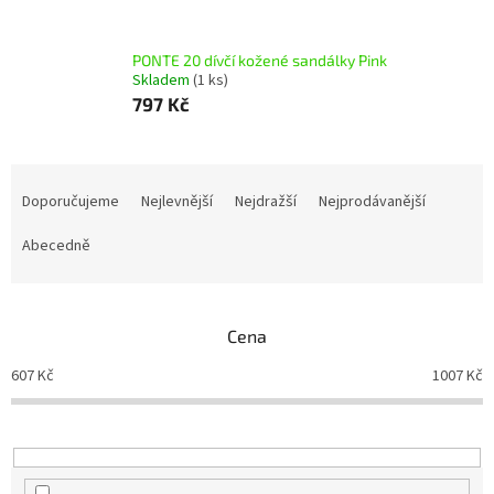
PONTE 20 dívčí kožené sandálky Pink
Skladem
(1 ks)
797 Kč
Ř
a
Doporučujeme
Nejlevnější
Nejdražší
Nejprodávanější
z
e
Abecedně
n
í
p
Cena
r
o
607
Kč
1007
Kč
d
u
k
t
ů