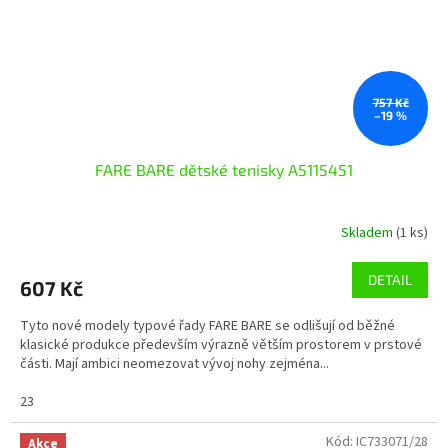
757 Kč
–19 %
FARE BARE dětské tenisky A5115451
Skladem
(1 ks)
DETAIL
607 Kč
Tyto nové modely typové řady FARE BARE se odlišují od běžné
klasické produkce především výrazně větším prostorem v prstové
části. Mají ambici neomezovat vývoj nohy zejména...
23
Kód:
IC733071/28
Akce