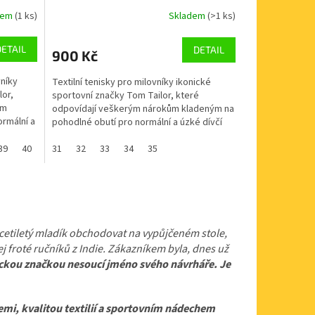
dem
(1 ks)
Skladem
(>1 ks)
DETAIL
DETAIL
900 Kč
vníky
Textilní tenisky pro milovníky ikonické
lor,
sportovní značky Tom Tailor, které
ům
odpovídají veškerým nárokům kladeným na
rmální a
pohodlné obutí pro normální a úzké dívčí
nožky. Vycházková...
39
40
31
32
33
34
35
cetiletý mladík obchodovat na vypůjčeném stole,
j froté ručníků z Indie. Zákazníkem byla, dnes už
ickou značkou nesoucí jméno svého návrháře. Je
emi, kvalitou textilií a sportovním nádechem