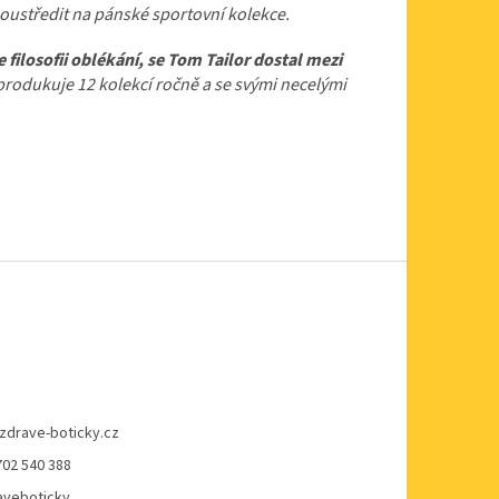
 soustředit na pánské sportovní kolekce.
ilosofii oblékání, se Tom Tailor dostal mezi
rodukuje 12 kolekcí ročně a se svými necelými
zdrave-boticky.cz
702 540 388
veboticky