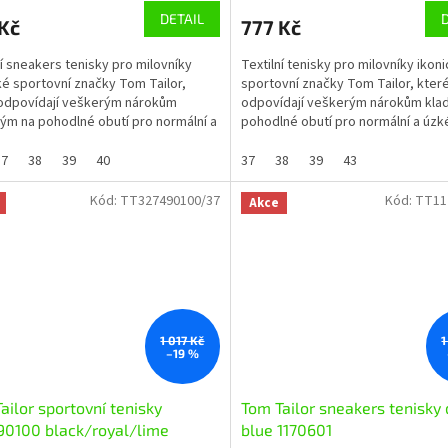
DETAIL
Kč
777 Kč
ní sneakers tenisky pro milovníky
Textilní tenisky pro milovníky ikon
ké sportovní značky Tom Tailor,
sportovní značky Tom Tailor, kter
odpovídají veškerým nárokům
odpovídají veškerým nárokům kla
ým na pohodlné obutí pro normální a
pohodlné obutí pro normální a úzké
včí nohy....
nohy. Vycházková obuv...
37
38
39
40
37
38
39
43
Kód:
TT327490100/37
Kód:
TT11
Akce
1 017 Kč
1
–19 %
ailor sportovní tenisky
Tom Tailor sneakers tenisky 
90100 black/royal/lime
blue 1170601