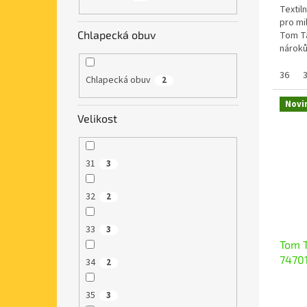
Textil
pro mi
Chlapecká obuv
Tom Ta
nároků
normáln
36
Chlapecká obuv
2
Novi
Velikost
31
3
32
2
33
3
Tom T
7470
34
2
35
3