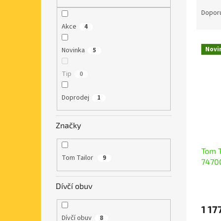
Ř
n
a
e
Dopor
z
l
Akce
4
e
V
n
Novi
Novinka
5
ý
í
p
p
Tip
0
i
r
s
o
p
Doprodej
d
1
r
u
o
k
Značky
d
t
u
ů
Tom T
k
Tom Tailor
9
7470
t
ů
Dívčí obuv
1 17
Dívčí obuv
8