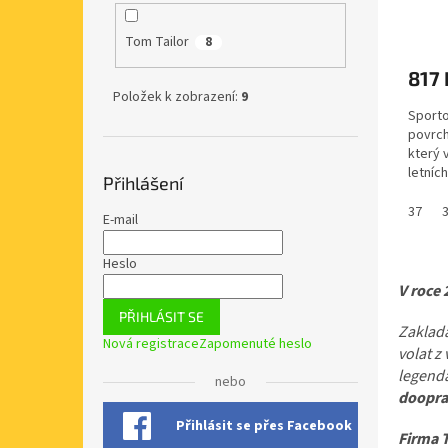
Tom Tailor
8
817 
Položek k zobrazení:
9
Sporto
povrch
který 
letníc
Přihlášení
značky
37
E-mail
Heslo
V roce 
PŘIHLÁSIT SE
Zaklada
Nová registrace
Zapomenuté heslo
volat z
legend
nebo
doopra
Přihlásit se přes Facebook
Firma T