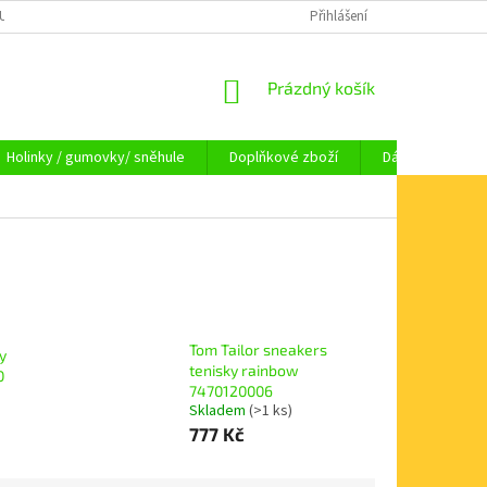
OUPENÍ OD SMLOUVY
OBCHODNÍ PODMÍNKY
Přihlášení
KAMENNÁ PRODEJNA HA
NÁKUPNÍ
Prázdný košík
KOŠÍK
Holinky / gumovky/ sněhule
Doplňkové zboží
Dárkové pouka
Tom Tailor sneakers
y
tenisky rainbow
0
7470120006
Skladem
(>1 ks)
777 Kč