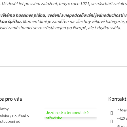
v
.
Už devět let po svém založení, tedy v roce 1971, se návrháři začali
k
y
vělému bussines plánu, vedení a nepodceňování jednoduchosti ve f
v
kou špičku.
Momentálně je zaměřen na všechny věkové kategorie, p
ý
p
isíci zaměstnanci se rozrůstá nejen po Evropě, ale i zbytku světa.
i
s
u
e pro vás
Kontakt
latby
info
@
Jezdecké a terapeutické
návka / Poučení o
středisko
+420 
dstoupení od
@zdra