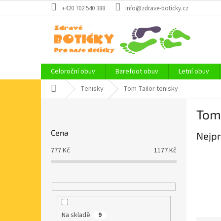
Přejít
+420 702 540 388
info@zdrave-boticky.cz
na
obsah
Celoroční obuv
Barefoot obuv
Letní obuv
Domů
Tenisky
Tom Tailor tenisky
P
Tom 
o
s
Cena
Nejpr
t
r
777
Kč
1177
Kč
a
n
n
í
p
a
Na skladě
9