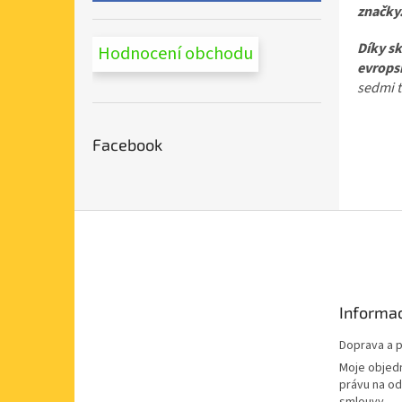
značky
Díky sk
Hodnocení obchodu
evrops
sedmi t
Facebook
Z
á
p
a
t
Informac
í
Doprava a p
Moje objed
právu na o
smlouvy