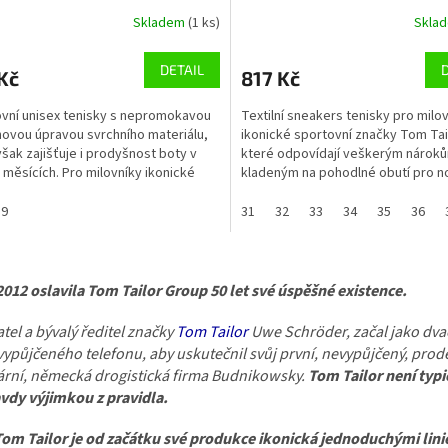
Skladem
(1 ks)
Skla
DETAIL
Kč
817 Kč
vní unisex tenisky s nepromokavou
Textilní sneakers tenisky pro milo
ovou úpravou svrchního materiálu,
ikonické sportovní značky Tom Tai
však zajišťuje i prodyšnost boty v
které odpovídají veškerým nárok
h měsících. Pro milovníky ikonické
kladeným na pohodlné obutí pro no
 Tom...
úzké chlapecké nohy....
39
31
32
33
34
35
36
O
v
2012 oslavila Tom Tailor Group 50 let své úspěšné existence.
l
á
tel a bývalý ředitel značky
Tom Tailor
Uwe Schröder, začal jako dva
d
a
 vypůjčeného telefonu, aby uskutečnil svůj první, nevypůjčený, prode
c
ární, německá drogistická firma Budnikowsky.
Tom Tailor není typ
í
vdy výjimkou z pravidla.
p
r
om Tailor je od začátku své produkce ikonická jednoduchými lini