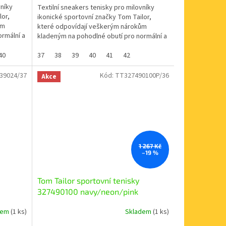
vníky
Textilní sneakers tenisky pro milovníky
lor,
ikonické sportovní značky Tom Tailor,
ům
které odpovídají veškerým nárokům
rmální a
kladeným na pohodlné obutí pro normální a
úzké dívčí nohy....
40
37
38
39
40
41
42
39024/37
Kód:
TT327490100P/36
Akce
1 267 Kč
–19 %
Tom Tailor sportovní tenisky
327490100 navy/neon/pink
dem
(1 ks)
Skladem
(1 ks)