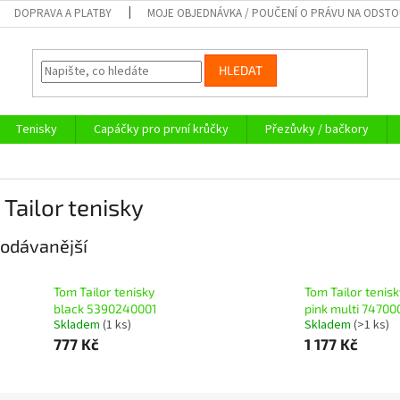
DOPRAVA A PLATBY
MOJE OBJEDNÁVKA / POUČENÍ O PRÁVU NA ODST
HLEDAT
Tenisky
Capáčky pro první krůčky
Přezůvky / bačkory
Tailor tenisky
odávanější
Tom Tailor tenisky
Tom Tailor tenisk
black 5390240001
pink multi 74700
Skladem
(1 ks)
Skladem
(>1 ks)
777 Kč
1 177 Kč