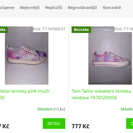
učujeme
Nejlevnější
Nejdražší
Nejprodávanější
Abecedně
Kód:
TT747000/37
Kód:
TT74
nka
Novinka
ailor tenisky pink multi
Tom Tailor sneakers tenisky
00
rainbow 7470120006
Skladem
(>1 ks)
Sklad
DETAIL
7 Kč
777 Kč