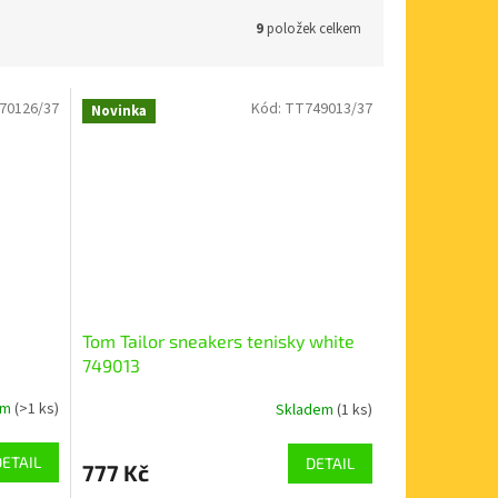
9
položek celkem
70126/37
Kód:
TT749013/37
Novinka
Tom Tailor sneakers tenisky white
749013
em
(>1 ks)
Skladem
(1 ks)
DETAIL
DETAIL
777 Kč