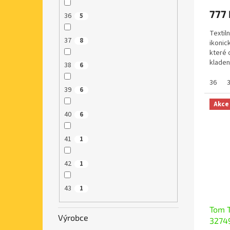
777 
36
5
Textil
37
8
ikonic
které 
kladen
38
6
úzké dí
36
39
6
Akce
40
6
41
1
42
1
43
1
Tom T
Výrobce
3274