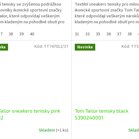
ní tenisky se zvýšenou podrážkou
Textilní sneakers tenisky pro milo
lovníky ikonické sportovní značky
ikonické sportovní značky Tom Tai
ilor, které odpovídají veškerým
které odpovídají veškerým nárok
m kladeným na pohodlné obutí pro
kladeným na pohodlné obutí pro no
í a úzké nohy....
úzké dívčí nohy....
37
38
39
40
31
33
35
36
37
38
Kód:
TT747012/37
Kód:
TT5
nka
Novinka
ailor sneakers tenisky pink
Tom Tailor tenisky black
12
5390240001
Skladem
(>1 ks)
Skla