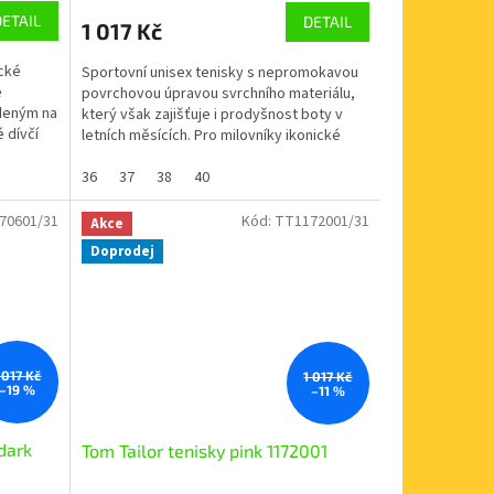
DETAIL
DETAIL
1 017 Kč
ické
Sportovní unisex tenisky s nepromokavou
é
povrchovou úpravou svrchního materiálu,
deným na
který však zajišťuje i prodyšnost boty v
 dívčí
letních měsících. Pro milovníky ikonické
značky Tom...
36
37
38
40
70601/31
Kód:
TT1172001/31
Akce
Doprodej
 017 Kč
1 017 Kč
–19 %
–11 %
dark
Tom Tailor tenisky pink 1172001