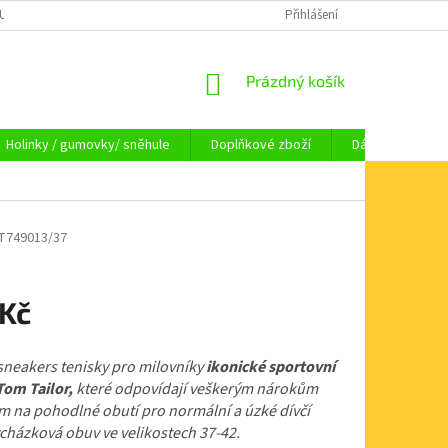
OUPENÍ OD SMLOUVY
OBCHODNÍ PODMÍNKY
Přihlášení
KAMENNÁ PRODEJNA HA
NÁKUPNÍ
Prázdný košík
KOŠÍK
Holinky / gumovky/ sněhule
Doplňkové zboží
Dárkové pouka
T749013/37
 Kč
 sneakers tenisky pro milovníky
ikonické sportovní
Tom Tailor,
které odpovídají veškerým nárokům
 na pohodlné obutí pro normální a úzké dívčí
cházková obuv ve velikostech 37-42.