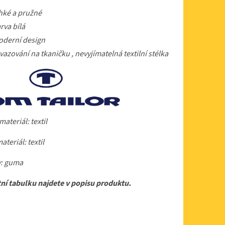
hké a pružné
rva bílá
derní design
vazování na tkaničku , nevyjímatelná textilní stélka
ateriál: textil
ateriál: textil
: guma
ní tabulku najdete v popisu produktu.