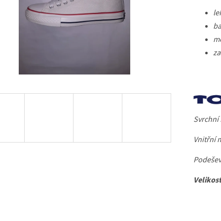
le
ba
mo
za
Svrchní m
Vnitřní m
Podešev
Velikost