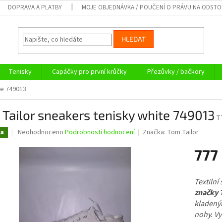
DOPRAVA A PLATBY
MOJE OBJEDNÁVKA / POUČENÍ O PRÁVU NA ODST
HLEDAT
Tenisky
Capáčky pro první krůčky
Přezůvky / bačkory
te 749013
Tailor sneakers tenisky white 749013
T
Průměrné
Neohodnoceno
Podrobnosti hodnocení
Značka:
Tom Tailor
ka
hodnocení
produktu
777
je
0,0
Měrná
z
cena:
Textilní
5
značky 
hvězdiček.
kladeným
nohy. Vy