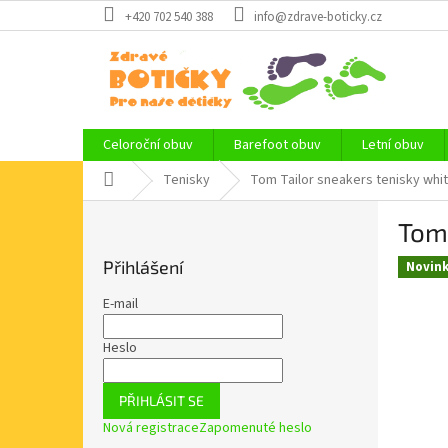
Přejít
+420 702 540 388
info@zdrave-boticky.cz
na
obsah
Celoroční obuv
Barefoot obuv
Letní obuv
Domů
Tenisky
Tom Tailor sneakers tenisky whi
P
Tom 
o
s
Přihlášení
Novin
t
r
E-mail
a
n
Heslo
n
í
PŘIHLÁSIT SE
p
Nová registrace
Zapomenuté heslo
a