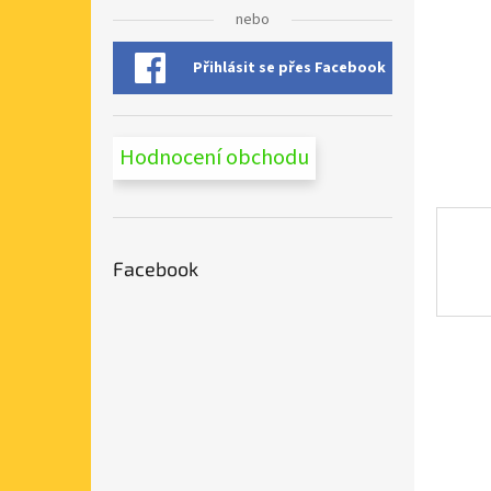
n
nebo
e
l
Přihlásit se přes Facebook
Hodnocení obchodu
Facebook