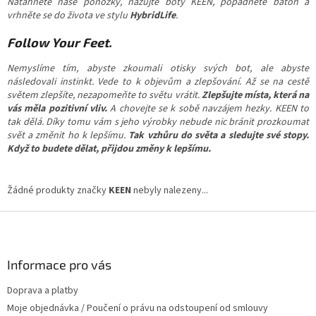
Natáhněte naše ponožky, nazujte boty KEEN, popadněte batoh a
vrhněte se do života ve stylu
HybridLife
.
Follow Your Feet.
Nemyslíme tím, abyste zkoumali otisky svých bot, ale abyste
následovali instinkt. Vede to k objevům a zlepšování. Až se na cestě
světem zlepšíte, nezapomeňte to světu vrátit.
Zlepšujte místa, která na
vás měla pozitivní vliv.
A chovejte se k sobě navzájem hezky. KEEN to
tak dělá. Díky tomu vám s jeho výrobky nebude nic bránit prozkoumat
svět a změnit ho k lepšímu.
Tak vzhůru do světa a sledujte své stopy.
Když to budete dělat, přijdou změny k lepšímu.
Žádné produkty značky
KEEN
nebyly nalezeny...
Z
á
p
a
Informace pro vás
t
Doprava a platby
í
Moje objednávka / Poučení o právu na odstoupení od smlouvy