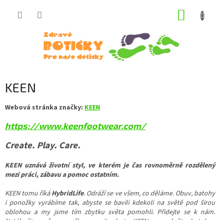
Přejít
NÁKUP
na
obsah
KOŠÍK
KEEN
Webová stránka značky:
KEEN
https://www.keenfootwear.com/
Create. Play. Care.
KEEN uznává životní styl, ve kterém je čas rovnoměrně rozdělený
mezi práci, zábavu a pomoc ostatním.
KEEN tomu říká
HybridLife
. Odráží se ve všem, co děláme. Obuv, batohy
i ponožky vyrábíme tak, abyste se bavili kdekoli na světě pod širou
oblohou a my jsme tím zbytku světa pomohli. Přidejte se k nám.