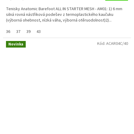
Tenisky Anatomic Barefoot ALL IN STARTER MESH - AM01: 1) 6 mm
silná rovná nástřiková podešev z termoplastického kaučuku
(výborná ohebnost, nízká váha, výborná otěruodolnost)2)...
36
37
39
43
Kód:
ACAR04C/40
Novinka