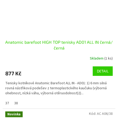
Anatomic barefoot HIGH TOP tenisky AD01 ALL IN černá/
černá
Skladem
(1 ks)
DETAIL
877 Kč
Tenisky kotníkové Anatomic Barefoot ALL IN - AD01: 1) 6 mm silná
rovná nástřiková podešev z termoplastického kaučuku (výborná
ohebnost, nízká váha, výborná otěruodolnost)2)...
37
38
Kód:
AC A06/38
Novinka