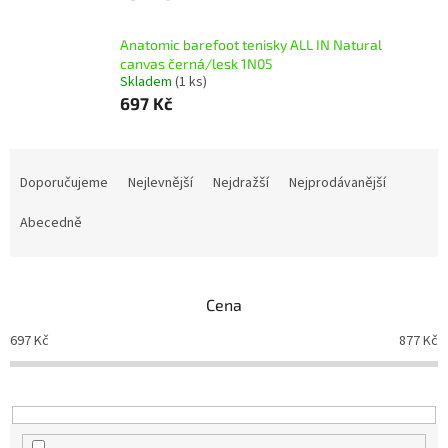
Anatomic barefoot tenisky ALL IN Natural
canvas černá/lesk 1N05
Skladem
(1 ks)
697 Kč
Ř
a
Doporučujeme
Nejlevnější
Nejdražší
Nejprodávanější
z
e
Abecedně
n
í
p
Cena
r
o
697
Kč
877
Kč
d
u
k
t
ů