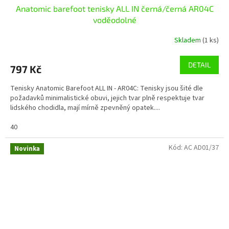
Anatomic barefoot tenisky ALL IN černá/černá AR04C
voděodolné
Skladem
(1 ks)
DETAIL
797 Kč
Tenisky Anatomic Barefoot ALL IN - AR04C: Tenisky jsou šité dle
požadavků minimalistické obuvi, jejich tvar plně respektuje tvar
lidského chodidla, mají mírně zpevněný opatek....
40
Kód:
AC AD01/37
Novinka