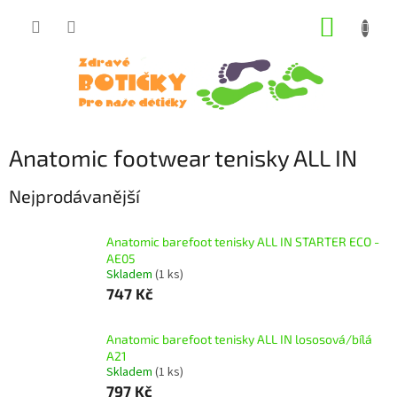
Přejít
NÁKUP
na
obsah
KOŠÍK
Anatomic footwear tenisky ALL IN
Nejprodávanější
Anatomic barefoot tenisky ALL IN STARTER ECO -
AE05
Skladem
(1 ks)
747 Kč
Anatomic barefoot tenisky ALL IN lososová/bílá
A21
Skladem
(1 ks)
797 Kč