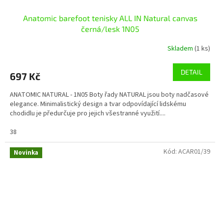
Anatomic barefoot tenisky ALL IN Natural canvas
černá/lesk 1N05
Skladem
(1 ks)
DETAIL
697 Kč
ANATOMIC NATURAL - 1N05 Boty řady NATURAL jsou boty nadčasové
elegance. Minimalistický design a tvar odpovídající lidskému
chodidlu je předurčuje pro jejich všestranné využití....
38
Kód:
ACAR01/39
Novinka