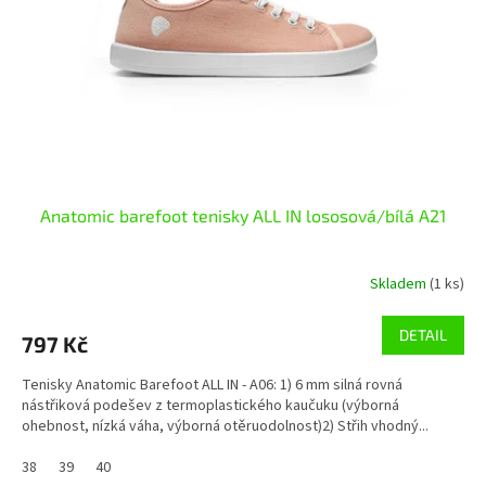
r
o
d
u
k
t
ů
Anatomic barefoot tenisky ALL IN lososová/bílá A21
Skladem
(1 ks)
DETAIL
797 Kč
Tenisky Anatomic Barefoot ALL IN - A06: 1) 6 mm silná rovná
nástřiková podešev z termoplastického kaučuku (výborná
ohebnost, nízká váha, výborná otěruodolnost)2) Střih vhodný...
38
39
40