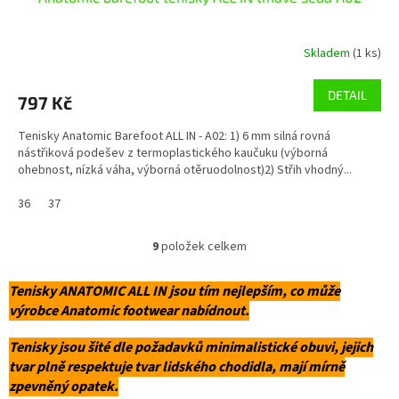
Skladem
(1 ks)
DETAIL
797 Kč
Tenisky Anatomic Barefoot ALL IN - A02: 1) 6 mm silná rovná
nástřiková podešev z termoplastického kaučuku (výborná
ohebnost, nízká váha, výborná otěruodolnost)2) Střih vhodný...
36
37
9
položek celkem
O
v
l
Tenisky ANATOMIC ALL IN jsou tím nejlepším, co může
á
výrobce Anatomic footwear nabídnout.
d
a
Tenisky jsou šité dle požadavků minimalistické obuvi, jejich
c
tvar plně respektuje tvar lidského chodidla, mají mírně
í
zpevněný opatek.
p