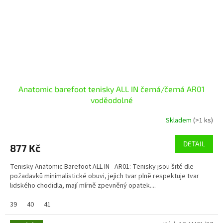
Anatomic barefoot tenisky ALL IN černá/černá AR01
voděodolné
Skladem
(>1 ks)
DETAIL
877 Kč
Tenisky Anatomic Barefoot ALL IN - AR01: Tenisky jsou šité dle
požadavků minimalistické obuvi, jejich tvar plně respektuje tvar
lidského chodidla, mají mírně zpevněný opatek....
39
40
41