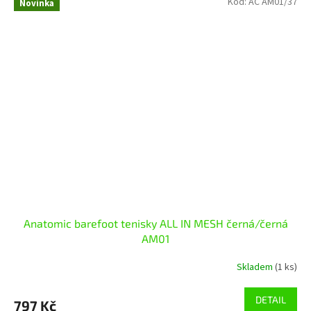
Kód:
AC AM01/37
Novinka
Anatomic barefoot tenisky ALL IN MESH černá/černá
AM01
Skladem
(1 ks)
DETAIL
797 Kč