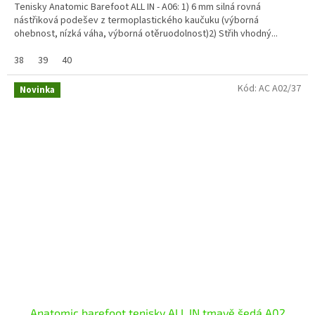
Tenisky Anatomic Barefoot ALL IN - A06: 1) 6 mm silná rovná
nástřiková podešev z termoplastického kaučuku (výborná
ohebnost, nízká váha, výborná otěruodolnost)2) Střih vhodný...
38
39
40
Kód:
AC A02/37
Novinka
Anatomic barefoot tenisky ALL IN tmavě šedá A02