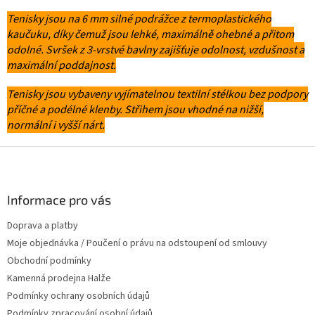
r
Tenisky jsou na 6 mm silné podrážce z termoplastického
v
k
kaučuku, díky čemuž jsou lehké, maximálně ohebné a přitom
y
odolné. Svršek z 3-vrstvé bavlny zajišťuje odolnost, vzdušnost a
v
maximální poddajnost.
ý
p
Tenisky jsou vybaveny vyjímatelnou textilní stélkou bez podpory
i
příčné a podélné klenby. Střihem jsou vhodné na nižší,
s
normální i vyšší nárt.
u
Z
á
p
a
Informace pro vás
t
Doprava a platby
í
Moje objednávka / Poučení o právu na odstoupení od smlouvy
Obchodní podmínky
Kamenná prodejna Halže
Podmínky ochrany osobních údajů
Podmínky zpracování osobní údajů