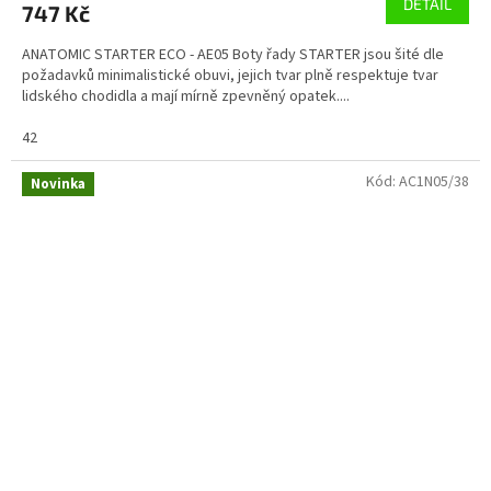
DETAIL
747 Kč
ANATOMIC STARTER ECO - AE05 Boty řady STARTER jsou šité dle
požadavků minimalistické obuvi, jejich tvar plně respektuje tvar
lidského chodidla a mají mírně zpevněný opatek....
42
Kód:
AC1N05/38
Novinka