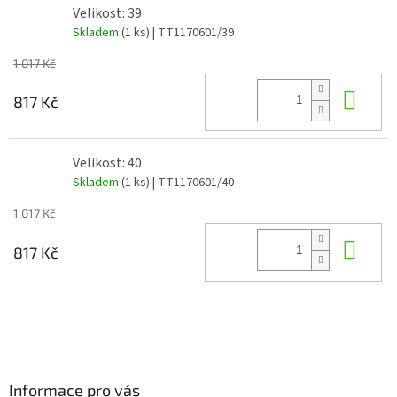
Velikost: 39
Skladem
(1 ks)
| TT1170601/39
1 017 Kč
Do 
817 Kč
Velikost: 40
Skladem
(1 ks)
| TT1170601/40
1 017 Kč
Do 
817 Kč
Z
á
p
a
Informace pro vás