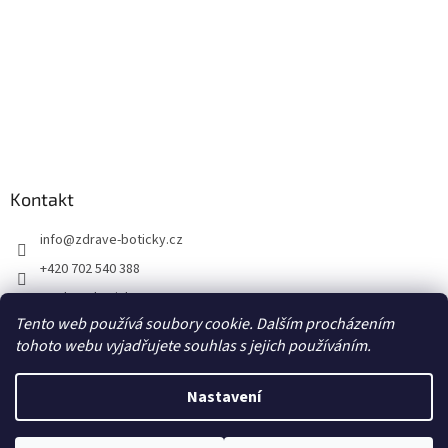
Kontakt
info
@
zdrave-boticky.cz
+420 702 540 388
@zdraveboticky
Tento web používá soubory cookie. Dalším procházením
zdraveboticky
tohoto webu vyjadřujete souhlas s jejich používáním.
Nastavení
Vytvořil Shoptet
Poštovné a balné 87,- Kč prostřednictvím Zásilkovny na výdejní místo
Z-point, DPD CZ Pick up výdejní místo za 70,- Kč, DPD Private na adresu