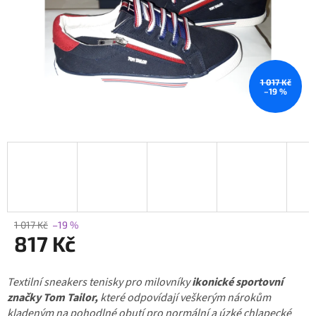
1 017 Kč
–19 %
1 017 Kč
–19 %
817 Kč
Měrná
Textilní sneakers tenisky pro milovníky
cena:
ikonické sportovní
značky Tom Tailor,
které odpovídají veškerým nárokům
kladeným na pohodlné obutí pro normální a úzké chlapecké