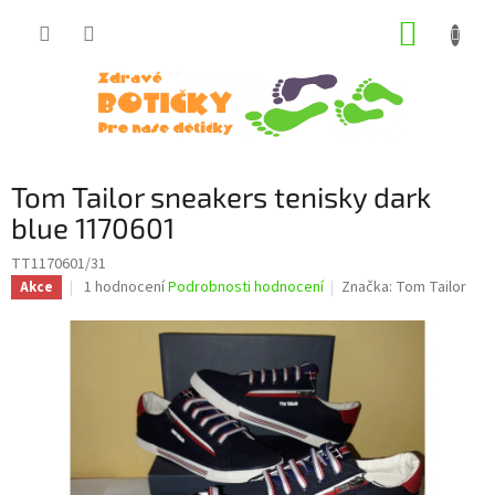
Přejít
NÁKUP
na
obsah
KOŠÍK
Tom Tailor sneakers tenisky dark
blue 1170601
TT1170601/31
Průměrné
1 hodnocení
Podrobnosti hodnocení
Značka:
Tom Tailor
Akce
hodnocení
produktu
je
5,0
z
5
hvězdiček.