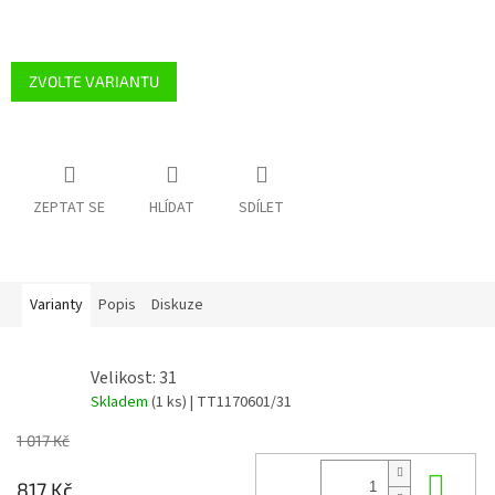
ZVOLTE VARIANTU
ZEPTAT SE
HLÍDAT
SDÍLET
Varianty
Popis
Diskuze
Velikost: 31
Skladem
(1 ks)
| TT1170601/31
1 017 Kč
Do 
817 Kč