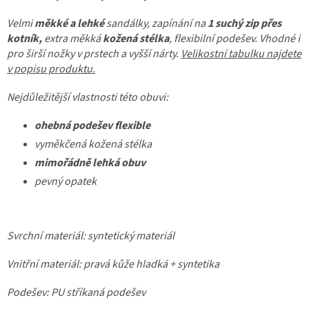
Velmi
měkké a lehké
sandálky, zapínání na
1 suchý zip přes
kotník,
extra měkká
kožená stélka
, flexibilní podešev. Vhodné i
pro širší nožky v prstech a vyšší nárty.
Velikostní tabulku najdete
v popisu produktu.
Nejdůležitější vlastnosti této obuvi:
ohebná podešev flexible
vyměkčená kožená stélka
mimořádně lehká obuv
pevný opatek
Svrchní materiál: syntetický materiál
Vnitřní materiál: pravá kůže hladká + syntetika
Podešev: PU stříkaná podešev