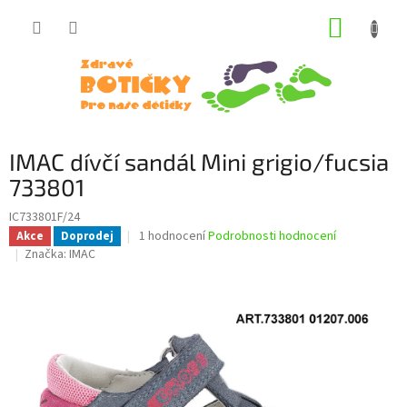
Přejít
NÁKUP
na
obsah
KOŠÍK
IMAC dívčí sandál Mini grigio/fucsia
733801
IC733801F/24
Průměrné
1 hodnocení
Podrobnosti hodnocení
Akce
Doprodej
hodnocení
Značka:
IMAC
produktu
je
5,0
z
5
hvězdiček.