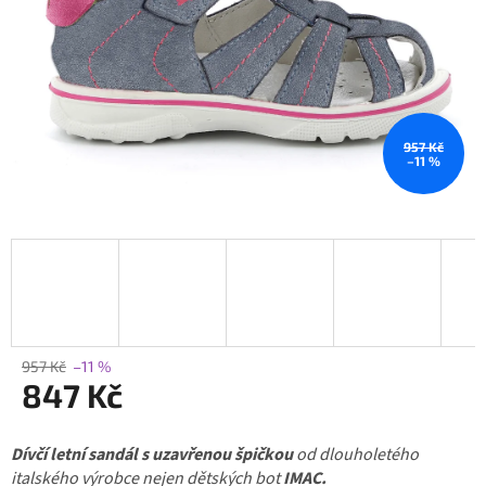
957 Kč
–11 %
957 Kč
–11 %
847 Kč
Měrná
Dívčí letní sandál s uzavřenou špičkou
cena:
od dlouholetého
italského výrobce nejen dětských bot
IMAC.