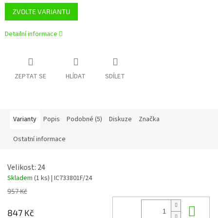
ZVOLTE VARIANTU
Detailní informace
ZEPTAT SE
HLÍDAT
SDÍLET
Varianty
Popis
Podobné (5)
Diskuze
Značka
Ostatní informace
Velikost: 24
Skladem
(1 ks)
| IC733801F/24
957 Kč
Do 
847 Kč