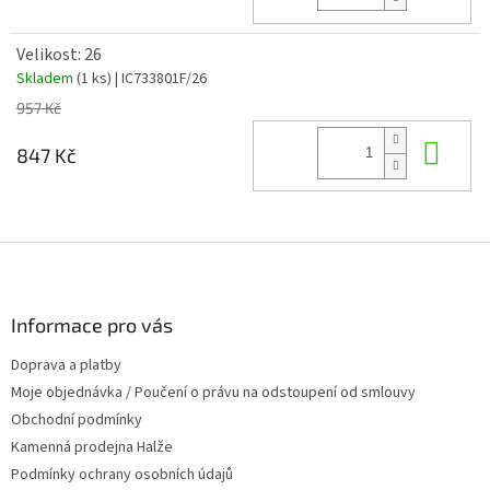
Velikost: 26
Skladem
(1 ks)
| IC733801F/26
957 Kč
Do 
847 Kč
Z
á
p
a
Informace pro vás
t
Doprava a platby
í
Moje objednávka / Poučení o právu na odstoupení od smlouvy
Obchodní podmínky
Kamenná prodejna Halže
Podmínky ochrany osobních údajů