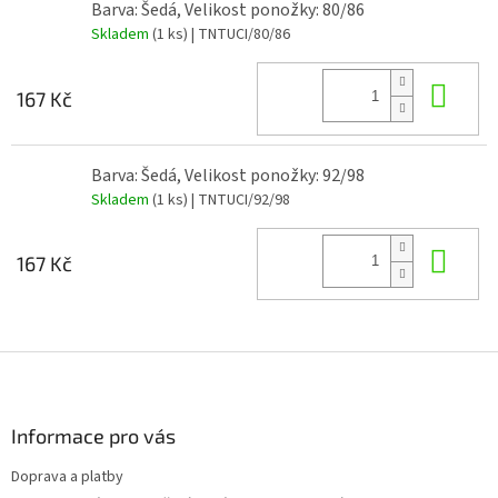
Barva: Šedá, Velikost ponožky: 80/86
Skladem
(1 ks)
| TNTUCI/80/86
Do 
167 Kč
Barva: Šedá, Velikost ponožky: 92/98
Skladem
(1 ks)
| TNTUCI/92/98
Do 
167 Kč
Z
á
p
a
Informace pro vás
t
Doprava a platby
í