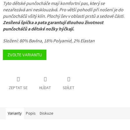
Tyto dětské punčocháče mají komfortní pas, který se
nezařezává ani nesklouzává. Pro větší pohodlí při nošení je do
punčocháčů všitý klín. Plochý šev v oblasti prstů a sedové části.
Zesílená špička a pata garantují dlouhou životnost
punčocháčů a dětské nožky hýčkají.
Složení: 80% Bavlna, 18% Polyamid, 2% Elastan
ZVOLTE VARIANTU
ZEPTAT SE
HLÍDAT
SDÍLET
Varianty
Popis
Diskuze