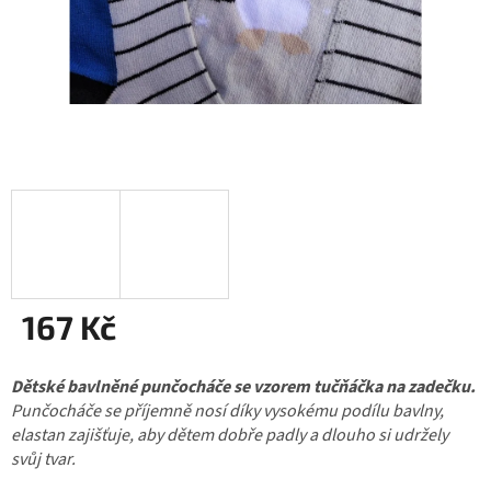
167 Kč
Měrná
Dětské bavlněné punčocháče se vzorem tučňáčka na zadečku.
cena:
Punčocháče se příjemně nosí díky vysokému podílu bavlny,
elastan zajišťuje, aby dětem dobře padly a dlouho si udržely
svůj tvar.