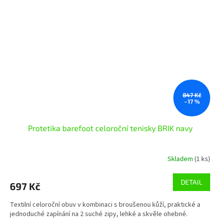
847 Kč
–17 %
Protetika barefoot celoroční tenisky BRIK navy
Skladem
(1 ks)
DETAIL
697 Kč
Textilní celoroční obuv v kombinaci s broušenou kůží, praktické a
jednoduché zapínání na 2 suché zipy, lehké a skvěle ohebné.