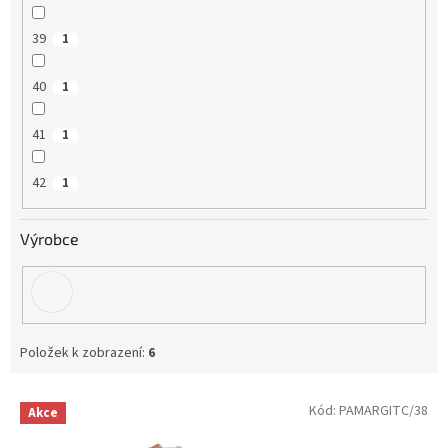
39
1
40
1
41
1
42
1
Výrobce
Položek k zobrazení:
6
V
Kód:
PAMARGITC/38
Akce
ý
p