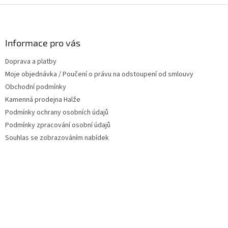
d
Z
a
á
c
p
í
a
Informace pro vás
p
t
r
Doprava a platby
í
v
Moje objednávka / Poučení o právu na odstoupení od smlouvy
k
y
Obchodní podmínky
v
Kamenná prodejna Halže
ý
Podmínky ochrany osobních údajů
p
i
Podmínky zpracování osobní údajů
s
Souhlas se zobrazováním nabídek
u