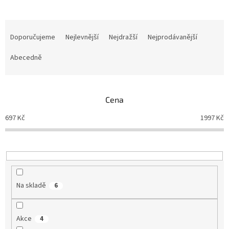
Ř
a
Doporučujeme
Nejlevnější
Nejdražší
Nejprodávanější
z
e
Abecedně
n
í
p
Cena
r
o
697
Kč
1997
Kč
d
u
k
t
ů
Na skladě
6
Akce
4