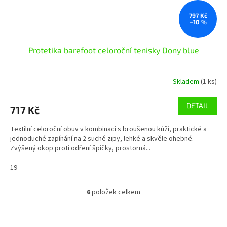
797 Kč
–10 %
Protetika barefoot celoroční tenisky Dony blue
Skladem
(1 ks)
DETAIL
717 Kč
Textilní celoroční obuv v kombinaci s broušenou kůží, praktické a
jednoduché zapínání na 2 suché zipy, lehké a skvěle ohebné.
Zvýšený okop proti odření špičky, prostorná...
19
6
položek celkem
O
v
l
á