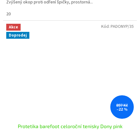
Zvýšený okop proti odření špičky, prostorná...
20
Kód:
PADONYP/35
Akce
Doprodej
897 Kč
–22 %
Protetika barefoot celoroční tenisky Dony pink