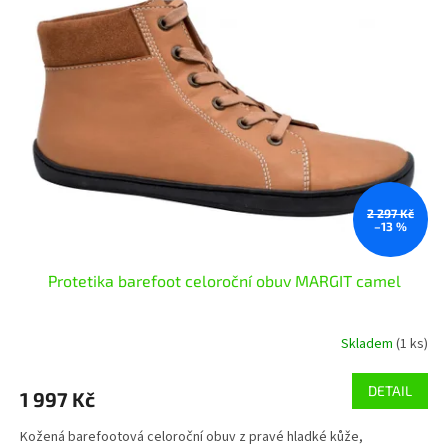
i
s
p
r
o
d
u
k
t
ů
2 297 Kč
–13 %
Protetika barefoot celoroční obuv MARGIT camel
Skladem
(1 ks)
DETAIL
1 997 Kč
Kožená barefootová celoroční obuv z pravé hladké kůže,