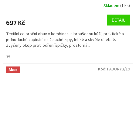
Skladem
(1 ks)
DETAIL
697 Kč
Textilní celoroční obuv v kombinaci s broušenou kůží, praktické a
jednoduché zapínání na 2 suché zipy, lehké a skvěle ohebné.
Zvýšený okop proti odření špičky, prostorná...
35
Kód:
PADONYB/19
Akce