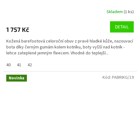
Skladem
(1 ks)
DETAIL
1 757 Kč
Kožená barefootová celoroční obuv z pravé hladké kůže, nazouvací
bota díky černým gumám kolem kotníku, boty vyšší nad kotník -
lehce zateplené jemným fleecem. Vhodné do teplejší...
40
41
42
Kód:
PABRIKG/19
Novinka