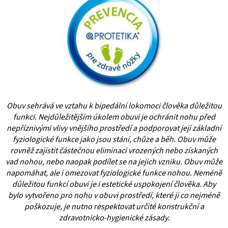
Obuv sehrává ve vztahu k bipedální lokomoci člověka důležitou
funkci. Nejdůležitějším úkolem obuvi je ochránit nohu před
nepříznivými vlivy vnějšího prostředí a podporovat její základní
fyziologické funkce jako jsou stání, chůze a běh. Obuv může
rovněž zajistit částečnou eliminaci vrozených nebo získaných
vad nohou, nebo naopak podílet se na jejich vzniku. Obuv může
napomáhat, ale i omezovat fyziologické funkce nohou. Neméně
důležitou funkcí obuvi je i estetické uspokojení člověka. Aby
bylo vytvořeno pro nohu v obuvi prostředí, které ji co nejméně
poškozuje, je nutno respektovat určité konstrukční a
zdravotnicko-hygienické zásady.