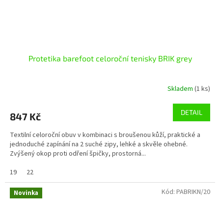
Protetika barefoot celoroční tenisky BRIK grey
Skladem
(1 ks)
DETAIL
847 Kč
Textilní celoroční obuv v kombinaci s broušenou kůží, praktické a
jednoduché zapínání na 2 suché zipy, lehké a skvěle ohebné.
Zvýšený okop proti odření špičky, prostorná...
19
22
Kód:
PABRIKN/20
Novinka