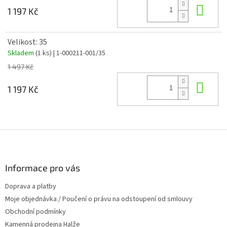
Do 
1 197 Kč
Velikost: 35
Skladem
(1 ks)
| 1-000211-001/35
1 497 Kč
Do 
1 197 Kč
Z
á
p
a
Informace pro vás
t
Doprava a platby
í
Moje objednávka / Poučení o právu na odstoupení od smlouvy
Obchodní podmínky
Kamenná prodejna Halže