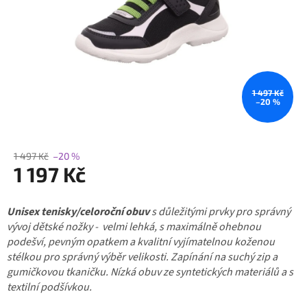
1 497 Kč
–20 %
1 497 Kč
–20 %
1 197 Kč
Měrná
Unisex tenisky/celoroční obuv
cena:
s důležitými prvky pro správný
vývoj dětské nožky - velmi lehká, s maximálně ohebnou
podešví, pevným opatkem a kvalitní vyjímatelnou koženou
stélkou pro správný výběr velikosti. Zapínání na suchý zip a
gumičkovou tkaničku. Nízká obuv ze syntetických materiálů a s
textilní podšívkou.