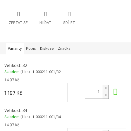
ZEPTAT SE
HLÍDAT
SDÍLET
Varianty
Popis
Diskuze
Značka
Velikost: 32
Skladem
(1 ks)
| 1-000211-001/32
1 497 Kč
Do 
1 197 Kč
Velikost: 34
Skladem
(1 ks)
| 1-000211-001/34
1 497 Kč