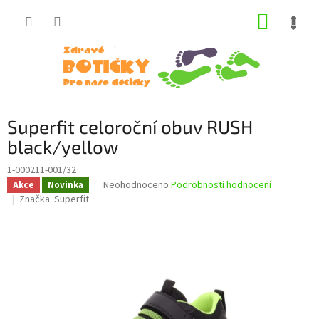
Přejít
NÁKUP
na
obsah
KOŠÍK
Superfit celoroční obuv RUSH
black/yellow
1-000211-001/32
Průměrné
Neohodnoceno
Podrobnosti hodnocení
Akce
Novinka
hodnocení
Značka:
Superfit
produktu
je
0,0
z
5
hvězdiček.