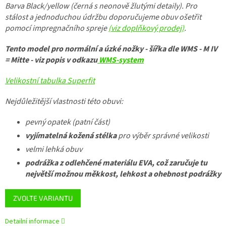
Barva Black/yellow (černá s neonově žlutými detaily).
Pro
stálost a jednoduchou údržbu doporučujeme obuv ošetřit
pomocí impregnačního spreje
(viz doplňkový prodej)
.
Tento model pro normální a úzké nožky - šířka dle WMS - M IV
= Mitte - viz popis v odkazu
WMS-system
Velikostní tabulka Superfit
Nejdůležitější vlastnosti této obuvi:
pevný opatek (patní část)
vyjímatelná kožená stélka
pro výběr správné velikosti
velmi lehká obuv
podrážka z odlehčené materiálu EVA, což zaručuje tu
největší možnou měkkost, lehkost a ohebnost podrážky
ZVOLTE VARIANTU
Detailní informace