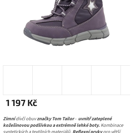
1 197 Kč
Měrná
Zimní
cena:
dívčí obuv
značky Tom Tailor
-
uvnitř zateplené
kožešinovou podšívkou a extrémně lehké boty.
Kombinace
syntetických a textilních materiálů.
Reflexní prvky
pro větší