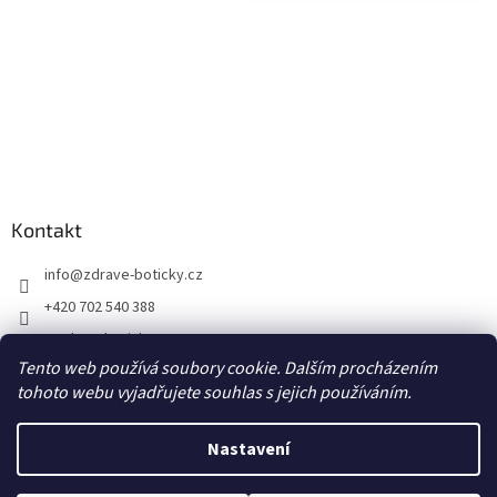
Kontakt
info
@
zdrave-boticky.cz
+420 702 540 388
@zdraveboticky
Tento web používá soubory cookie. Dalším procházením
zdraveboticky
tohoto webu vyjadřujete souhlas s jejich používáním.
Nastavení
Vytvořil Shoptet
Poštovné a balné 87,- Kč prostřednictvím Zásilkovny na výdejní místo
Z-point, DPD CZ Pick up výdejní místo za 70,- Kč, DPD Private na adresu