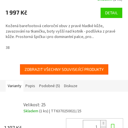
1 997 Kč
DETAIL
Kožená barefootová celoroční obuv z pravé hladké kůže,
zavazování na tkaničku, boty vyšší nad kotník - podšívka z pravé
kůže. Prostorná špička i pro dominantní palce, pro...
38
ZOBRAZIT VŠECHNY SOUVISEJÍCÍ PRODUKTY
Varianty
Popis
Podobné (5)
Diskuze
Velikost: 25
Skladem
(1 ks)
| TT6370250021/25
Do 
1 197 Kč