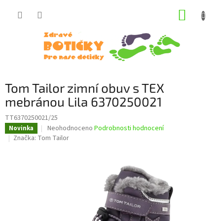
Přejít
NÁKUP
na
obsah
KOŠÍK
Tom Tailor zimní obuv s TEX
mebránou Lila 6370250021
TT6370250021/25
Průměrné
Neohodnoceno
Podrobnosti hodnocení
Novinka
hodnocení
Značka:
Tom Tailor
produktu
je
0,0
z
5
hvězdiček.