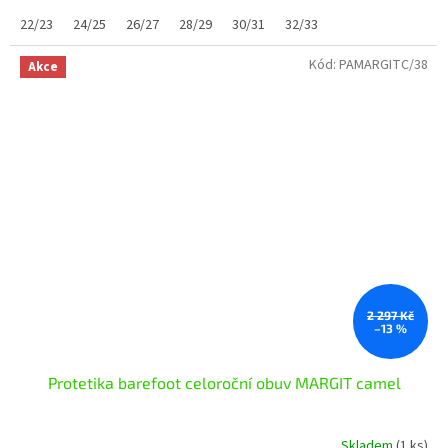
22/23
24/25
26/27
28/29
30/31
32/33
Kód:
PAMARGITC/38
Akce
2 297 Kč
–13 %
Protetika barefoot celoroční obuv MARGIT camel
Skladem
(1 ks)