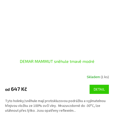
DEMAR MAMMUT sněhule tmavě modré
Skladem
(1 ks)
647 Kč
od
DETAIL
Tyto holinky/sněhule mají protiskluzovou podrážku a vyjímatelnou
hřejivou vložku ze 100% ovčí vlny. Mrazuvzdorné do -30°C, lze
utáhnout přes lýtko. Jsou opatřeny reflexním...