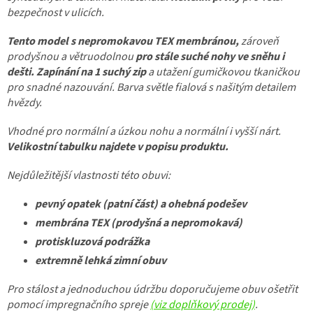
bezpečnost v ulicích.
Tento model s nepromokavou TEX membránou,
zároveň
prodyšnou a větruodolnou
pro stále suché nohy ve sněhu i
dešti.
Zapínání na 1 suchý zip
a utažení gumičkovou tkaničkou
pro snadné nazouvání. Barva světle fialová s našitým detailem
hvězdy.
Vhodné pro normální a úzkou nohu a normální i vyšší nárt.
Velikostní tabulku najdete v popisu produktu.
Nejdůležitější vlastnosti této obuvi:
pevný opatek (patní část) a ohebná podešev
membrána TEX
(prodyšná a nepromokavá)
protiskluzová podrážka
extremně lehká zimní obuv
Pro stálost a jednoduchou údržbu doporučujeme obuv ošetřit
pomocí impregnačního spreje
(viz doplňkový prodej)
.