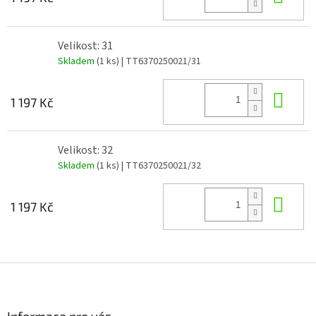
Velikost: 31
Skladem
(1 ks)
| TT6370250021/31
Do 
1 197 Kč
Velikost: 32
Skladem
(1 ks)
| TT6370250021/32
Do 
1 197 Kč
Z
á
p
a
Informace pro vás