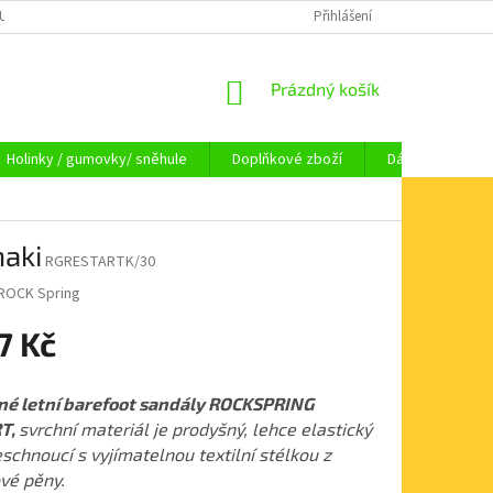
OUPENÍ OD SMLOUVY
OBCHODNÍ PODMÍNKY
Přihlášení
KAMENNÁ PRODEJNA HA
NÁKUPNÍ
Prázdný košík
KOŠÍK
Holinky / gumovky/ sněhule
Doplňkové zboží
Dárkové pouka
aki
RGRESTARTK/30
ROCK Spring
7 Kč
né letní barefoot sandály ROCKSPRING
T,
svrchní materiál je prodyšný, lehce elastický
eschnoucí s vyjímatelnou textilní stélkou z
vé pěny.