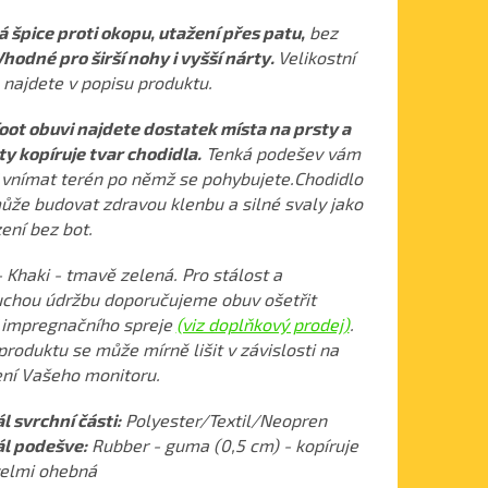
 špice proti okopu, utažení přes patu,
bez
hodné pro širší nohy i vyšší nárty.
Velikostní
 najdete v popisu produktu.
oot obuvi najdete dostatek místa na prsty a
ty kopíruje tvar chodidla.
Tenká podešev vám
vnímat terén po němž se pohybujete.
Chodidlo
může budovat zdravou klenbu a silné svaly jako
ení bez bot.
 Khaki - tmavě zelená. Pro stálost a
chou údržbu doporučujeme obuv ošetřit
 impregnačního spreje
(viz doplňkový prodej)
.
produktu se může mírně lišit v závislosti na
ní Vašeho monitoru.
l svrchní části:
Polyester/Textil/Neopren
l podešve:
Rubber - guma (0,5 cm) - kopíruje
velmi ohebná