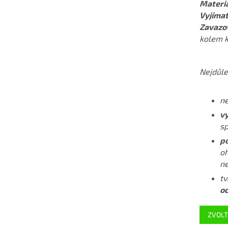
Materiá
Vyjímat
Zavazo
kolem k
Nejdůlež
ne
vy
sp
po
oh
ne
tv
o
ZVOLT