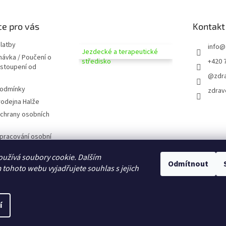
e pro vás
Kontakt
latby
info
@
Jezdecké a terapeutické
návka / Poučení o
středisko
+420 
dstoupení od
@zdra
podmínky
zdrav
odejna Halže
chrany osobních
pracování osobní
užívá soubory cookie. Dalším
 zobrazováním
Odmítnout
tohoto webu vyjadřujete souhlas s jejich
D CZ
domů
í
na.