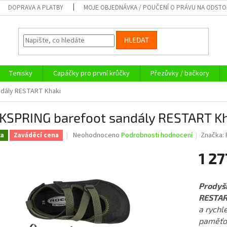
DOPRAVA A PLATBY
MOJE OBJEDNÁVKA / POUČENÍ O PRÁVU NA ODST
HLEDAT
Tenisky
Capáčky pro první krůčky
Přezůvky / bačkory
dály RESTART Khaki
KSPRING barefoot sandály RESTART Kh
Průměrné
Neohodnoceno
Podrobnosti hodnocení
Značka:
ka
Zaváděcí cena
hodnocení
produktu
1 27
je
0,0
Měrná
z
cena:
Prodyš
5
RESTAR
hvězdiček.
a rychl
paměťo