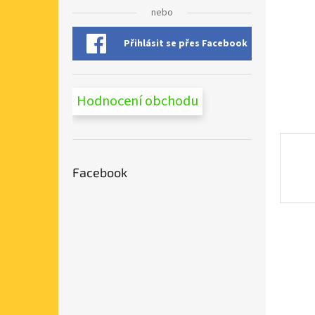
n
nebo
e
l
Přihlásit se přes Facebook
Hodnocení obchodu
Facebook