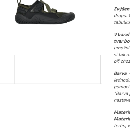
Zvýšená
dropu.
V
tabulku
V baref
tvar bo
umožní 
si tak 
při choz
Barva
-
jednodu
pomocí
*Barva 
nastave
Materiá
Materiá
terén, 