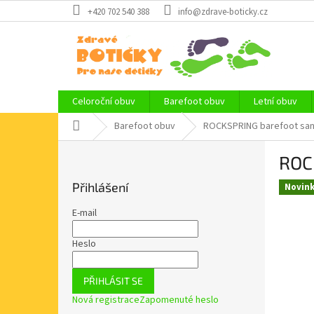
Přejít
+420 702 540 388
info@zdrave-boticky.cz
na
obsah
Celoroční obuv
Barefoot obuv
Letní obuv
Domů
Barefoot obuv
ROCKSPRING barefoot san
P
ROC
o
s
Přihlášení
Novin
t
r
E-mail
a
n
Heslo
n
í
PŘIHLÁSIT SE
p
Nová registrace
Zapomenuté heslo
a