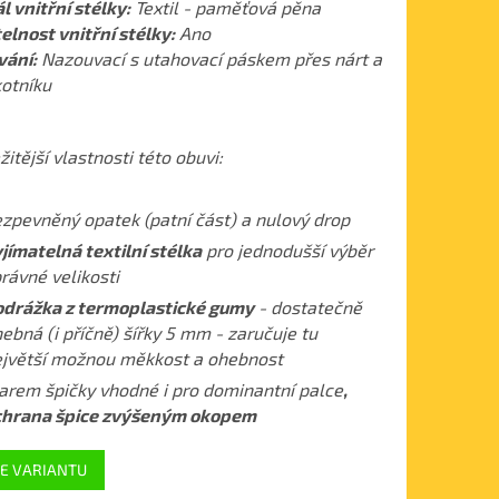
l vnitřní stélky:
Textil - paměťová pěna
elnost vnitřní stélky:
Ano
vání:
Nazouvací s utahovací páskem přes nárt a
otníku
itější vlastnosti této obuvi:
zpevněný opatek (patní část) a nulový drop
jímatelná textilní stélka
pro jednodušší výběr
rávné velikosti
drážka z termoplastické gumy
- dostatečně
ebná (i příčně) šířky 5 mm - zaručuje tu
jvětší možnou měkkost a ohebnost
arem špičky vhodné i pro dominantní palce
,
chrana špice zvýšeným okopem
E VARIANTU