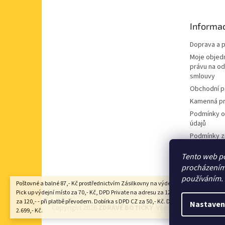
a
t
Informac
í
Doprava a p
Moje objed
právu na o
smlouvy
Obchodní 
Kamenná pr
Podmínky o
údajů
Podmínky z
údajů
Tento web po
Souhlas se
procházením 
nabídek
používáním.
Poštovné a balné 87,- Kč prostřednictvím Zásilkovny na výdejní místo Z-point, DP
Pick up výdejní místo za 70,- Kč, DPD Private na adresu za 125,- Kč, Zásilkovna 
za 120,- - při platbě převodem. Dobírka s DPD CZ za 50,- Kč. Doprava zdarma nad
Nastaven
Copyright 2026
ZDRAVÉ BOTIČKY
. Všechna práva vyhraze
2.699,- Kč.