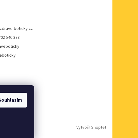
zdrave-boticky.cz
702 540 388
veboticky
eboticky
Souhlasím
Vytvořil Shoptet