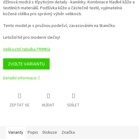
džínová modrá s třpytivými detaily - kamínky. Kombinace hladké kůže a
textilních materiálů. Podšívka kůže a částečně textil, vyjímatelná
kožená stélka pro správný výběr velikosti.
Tento model je s pružnou podešví, zavazováním na tkaničku.
Letošní hit pro moderní slečny!
Velikostní tabulka PRIMIGI
ZVOLTE VARIANTU
Detailní informace
ZEPTAT SE
HLÍDAT
SDÍLET
Varianty
Popis
Diskuze
Značka