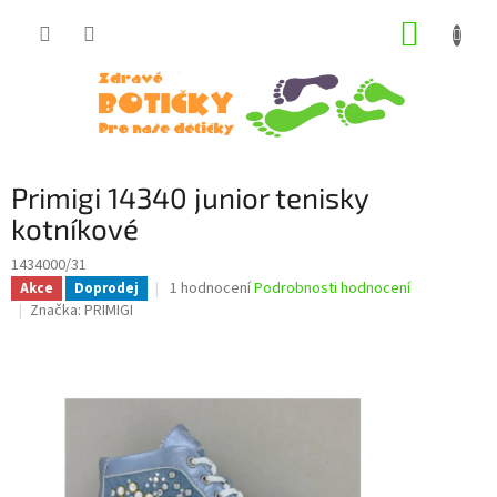
Přejít
NÁKUP
na
obsah
KOŠÍK
Primigi 14340 junior tenisky
kotníkové
1434000/31
Průměrné
1 hodnocení
Podrobnosti hodnocení
Akce
Doprodej
hodnocení
Značka:
PRIMIGI
produktu
je
5,0
z
5
hvězdiček.