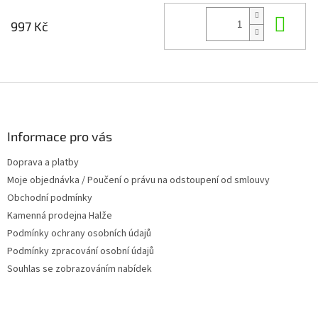
Do 
997 Kč
Z
á
p
a
Informace pro vás
t
Doprava a platby
í
Moje objednávka / Poučení o právu na odstoupení od smlouvy
Obchodní podmínky
Kamenná prodejna Halže
Podmínky ochrany osobních údajů
Podmínky zpracování osobní údajů
Souhlas se zobrazováním nabídek