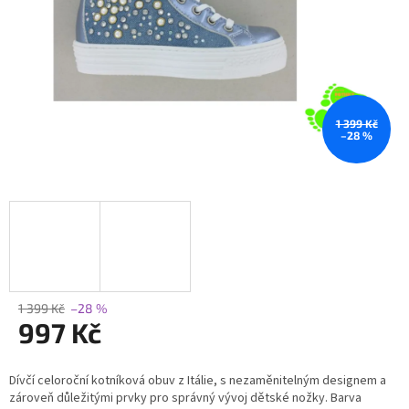
1 399 Kč
–28 %
1 399 Kč
–28 %
997 Kč
Měrná
Dívčí celoroční kotníková obuv z Itálie, s nezaměnitelným designem a
cena:
zároveň důležitými prvky pro správný vývoj dětské nožky. Barva