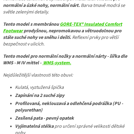
normální a úzké nohy, normální nárt.
Barva tmavě modrá se
světle zelenými detaily.
Tento model s membránou
GORE-TEX® Insulated Comfort
Footwear
prodyšnou, nepromokavou a větruodolnou pro
stále suché nohy ve sněhu i dešti.
Reflexní prvky pro větší
bezpečnost v ulicích.
Tento model pro normální nožky a normální nárty - šířka dle
WMS - M IV mittel -
WMS-system.
Nejdůležitější vlastnosti této obuvi:
Kulatá, vyztužená špička
Zapínání na 2 suché zipy
Profilovaná, neklouzavá a odlehčená podrážka (PU -
polyurethan)
Zesílená pata - pevný opatek
Vyjímatelná stélka
pro určení správné velikosti dětské
nohy