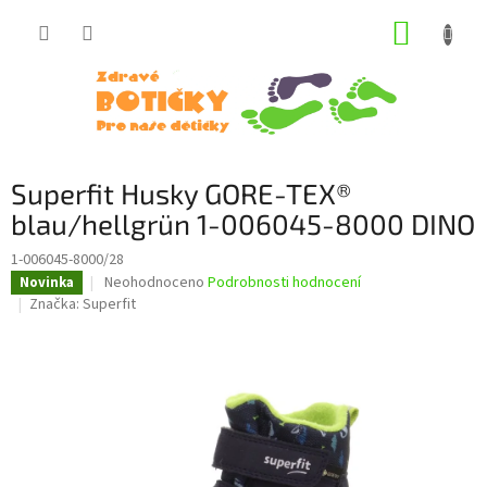
Přejít
NÁKUP
na
obsah
KOŠÍK
Superfit Husky GORE-TEX®
blau/hellgrün 1-006045-8000 DINO
1-006045-8000/28
Průměrné
Neohodnoceno
Podrobnosti hodnocení
Novinka
hodnocení
Značka:
Superfit
produktu
je
0,0
z
5
hvězdiček.