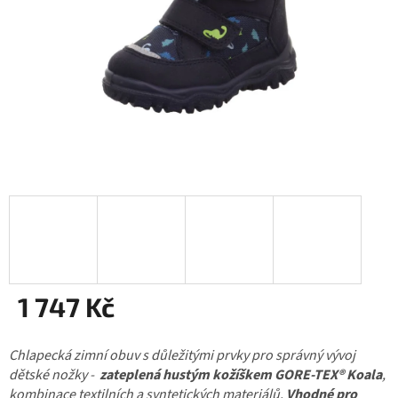
1 747 Kč
Měrná
Chlapecká zimní obuv s důležitými prvky pro správný vývoj
cena:
dětské nožky -
zateplená hustým kožíškem GORE-TEX® Koala
,
kombinace textilních a syntetických materiálů.
Vhodné pro