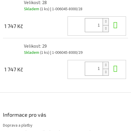
Velikost: 28
Skladem
(1 ks)
| 1-006045-8000/28
Do 
1 747 Kč
Velikost: 29
Skladem
(1 ks)
| 1-006045-8000/29
Do 
1 747 Kč
Z
á
p
a
Informace pro vás
t
Doprava a platby
í