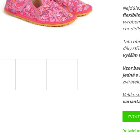
Nejdůlež
flexibil
vyrobená
chodidlo
Tato obu
díky stř
vyšším 
Vzor ba
jedná o
zvířátek,
Velikost
variant
ZVOLT
Detailní 