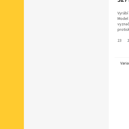
Vyrábí
Model
vyznaču
protis
tlumíc
míste
23
ortope
Varia