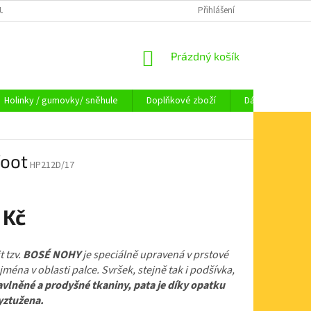
OUPENÍ OD SMLOUVY
OBCHODNÍ PODMÍNKY
Přihlášení
KAMENNÁ PRODEJNA HA
NÁKUPNÍ
Prázdný košík
KOŠÍK
Holinky / gumovky/ sněhule
Doplňkové zboží
Dárkové pouka
foot
HP212D/17
 Kč
 tzv.
BOSÉ NOHY
je speciálně upravená v prstové
ejména v oblasti palce. Svršek, stejně tak i podšívka,
avlněné a prodyšné tkaniny, pata je díky opatku
yztužena.