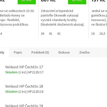
 se ve velikostech 23-30.
Zdravotní ortopedické
Jedná se o
 Befado Honey se
pantofle Ökowalk vykazují
gumičkou p
je:- flexibilní,
vysoké standardy kvality.
nazouvací,
kluzovou podrážkou
Dlouholeté zkušenosti ukazují,
ve školce b
í nárazy, která se ohýbá v
že o výběru rozhoduje nejen
Bačkorky j
ch doporučených
24
anatomicky tvarovaná vložka s
36
41
42
"Žirafou", 
16
18,5
dy a...
dobrým...
nty
Popis
Podobné (5)
Diskuze
Značka
Velikost HP Čechtín: 17
Skladem
(1 ks)
| HP212D/17
Velikost HP Čechtín: 18
Skladem
(1 ks)
| HP212D/18
Velikost HP Čechtín: 19