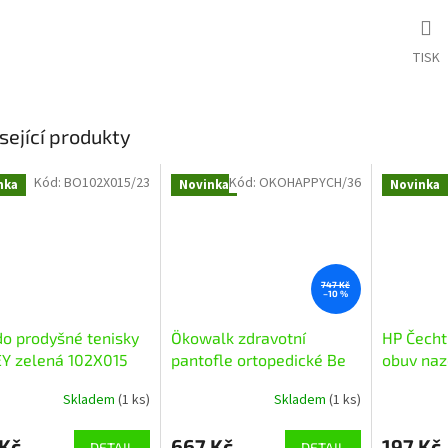
TISK
sející produkty
Kód:
BO102X015/23
Kód:
OKOHAPPYCH/36
nka
Novinka
Novinka
747 Kč
–10 %
o prodyšné tenisky
Ökowalk zdravotní
HP Čecht
Y zelená 102X015
pantofle ortopedické Be
obuv naz
Happy champagner
Skladem
(1 ks)
Skladem
(1 ks)
 Kč
667 Kč
197 Kč
DETAIL
DETAIL