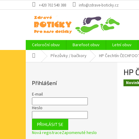
Přejít
+420 702 540 388
info@zdrave-boticky.cz
na
obsah
Celoroční obuv
Barefoot obuv
Letní obuv
Domů
Přezůvky / bačkory
HP Čechtín ČECHFOOT
P
HP 
o
s
Přihlášení
Novin
t
r
E-mail
a
n
Heslo
n
í
PŘIHLÁSIT SE
p
Nová registrace
Zapomenuté heslo
a