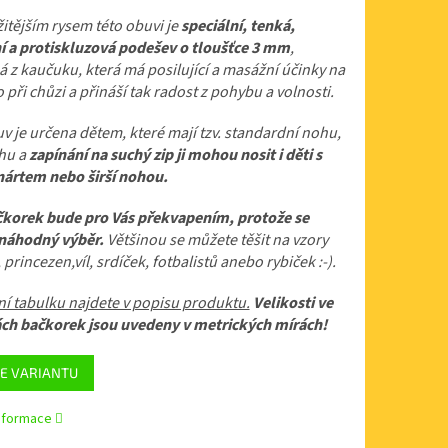
itějším rysem této obuvi je
speciální, tenká,
ní a protiskluzová podešev o tloušťce 3 mm
,
 z kaučuku, která má posilující a masážní účinky na
 při chůzi a přináší tak radost z pohybu a volnosti.
v je určena dětem, které mají tzv. standardní nohu,
ihu a
zapínání na suchý zip ji mohou nosit i děti s
nártem nebo širší nohou.
čkorek bude pro Vás překvapením, protože se
 náhodný výběr.
Většinou se můžete těšit na vzory
 princezen,víl, srdíček, fotbalistů anebo rybiček :-).
ní tabulku najdete v popisu produktu.
Velikosti ve
ách bačkorek jsou uvedeny v metrických mírách!
E VARIANTU
informace