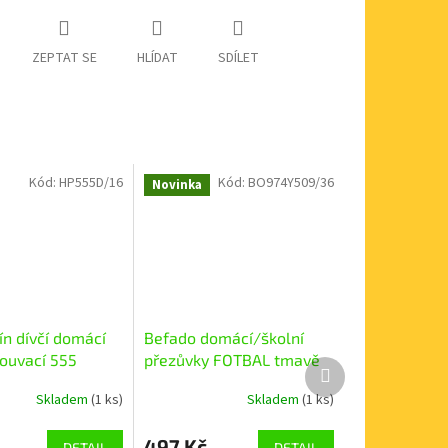
ZEPTAT SE
HLÍDAT
SDÍLET
Kód:
HP555D/16
Kód:
BO974Y509/36
Novinka
ín dívčí domácí
Befado domácí/školní
ouvací 555
přezůvky FOTBAL tmavě
Další
modrá 974Y509
produkt
Skladem
(1 ks)
Skladem
(1 ks)
497 Kč
DETAIL
DETAIL