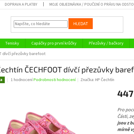
DOPRAVA A PLATBY
MOJE OBJEDNÁVKA / POUČENÍ O PRÁVU NA ODST
HLEDAT
Tenisky
Capáčky pro první krůčky
Přezůvky / bačkory
 dívčí přezůvky barefoot
Čechtín ČECHFOOT dívčí přezůvky bare
Průměrné
1 hodnocení
Podrobnosti hodnocení
Značka:
HP Čechtín
ka
hodnocení
produktu
447
je
5,0
Měrná
z
cena:
Pro pocit
5
Části, z
hvězdiček.
jsou z b
mírně v