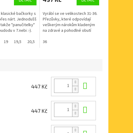
 klasické bačkorky s
Vyrábí se ve velikostech 31-36.
řes nárt. Jednodušš
Přezůvky, které odpovídají
 takže "panučitelky"
veškerým nárokům kladeným
udodu v 7.nebi :-).
na zdravé a pohodlné obutí
sou certikované
doma i ve školce. vyztužená
jsou vyrobené ze...
19
19,5
20,5
21
zadní část boty stabilizuje
36
patu...
Do košíku
447 Kč
Do košíku
447 Kč