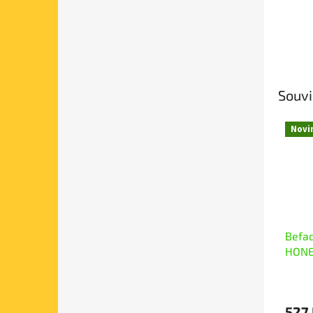
Souvi
Novi
Befad
HONE
527