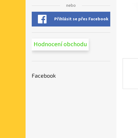
n
nebo
e
l
Přihlásit se přes Facebook
Hodnocení obchodu
Facebook