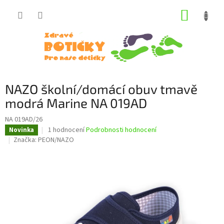
Přejít
NÁKUP
na
obsah
KOŠÍK
NAZO školní/domácí obuv tmavě
modrá Marine NA 019AD
NA 019AD/26
Průměrné
1 hodnocení
Podrobnosti hodnocení
Novinka
hodnocení
Značka:
PEON/NAZO
produktu
je
5,0
z
5
hvězdiček.