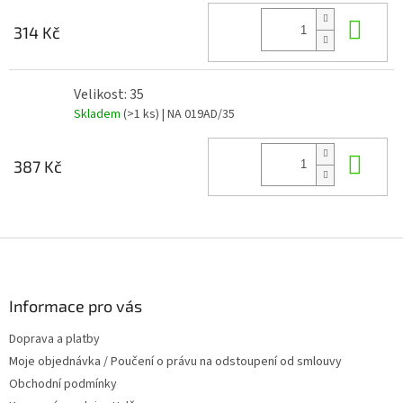
Do 
314 Kč
Velikost: 35
Skladem
(>1 ks)
| NA 019AD/35
Do 
387 Kč
Z
á
p
a
Informace pro vás
t
Doprava a platby
í
Moje objednávka / Poučení o právu na odstoupení od smlouvy
Obchodní podmínky