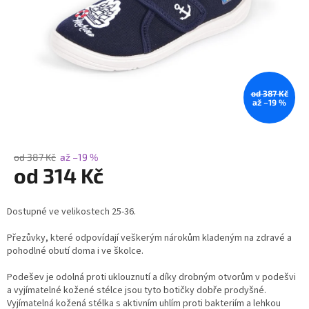
od 387 Kč
až –19 %
od 387 Kč
až –19 %
od
314 Kč
Měrná
Dostupné ve velikostech 25-36.
cena:
Přezůvky, které odpovídají veškerým nárokům kladeným na zdravé a
pohodlné obutí doma i ve školce.
Podešev je odolná proti uklouznutí a díky drobným otvorům v podešvi
a vyjímatelné kožené stélce jsou tyto botičky dobře prodyšné.
Vyjímatelná kožená stélka s aktivním uhlím proti bakteriím a lehkou