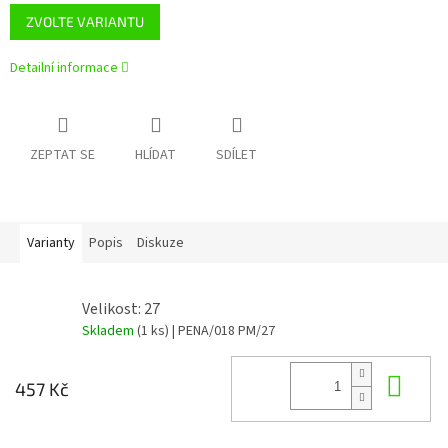
ZVOLTE VARIANTU
Detailní informace
ZEPTAT SE
HLÍDAT
SDÍLET
Varianty
Popis
Diskuze
Velikost: 27
Skladem
(1 ks)
| PENA/018 PM/27
Do 
457 Kč