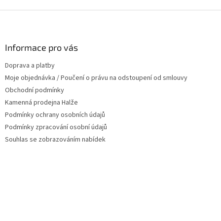
Z
á
p
a
Informace pro vás
t
Doprava a platby
í
Moje objednávka / Poučení o právu na odstoupení od smlouvy
Obchodní podmínky
Kamenná prodejna Halže
Podmínky ochrany osobních údajů
Podmínky zpracování osobní údajů
Souhlas se zobrazováním nabídek