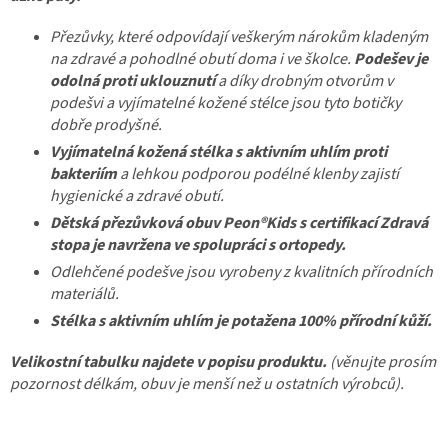
Přezůvky, které odpovídají veškerým nárokům kladeným
na zdravé a pohodlné obutí doma i ve školce.
Podešev je
odolná proti uklouznutí
a díky drobným otvorům v
podešvi a vyjímatelné kožené stélce jsou tyto botičky
dobře prodyšné.
Vyjímatelná kožená stélka s aktivním uhlím proti
bakteriím
a lehkou podporou podélné klenby zajistí
hygienické a zdravé obutí.
Dětská přezůvková obuv Peon®Kids s certifikací Zdravá
stopa je navržena ve spolupráci s ortopedy.
Odlehčené podešve jsou vyrobeny z kvalitních přírodních
materiálů.
Stélka s aktivním uhlím je potažena 100% přírodní kůží.
Velikostní tabulku najdete v popisu produktu.
(věnujte prosím
pozornost délkám, obuv je menší než u ostatních výrobců).