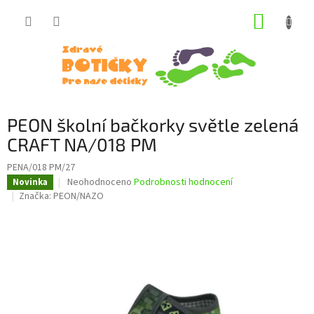
Přejít
NÁKUP
na
obsah
KOŠÍK
PEON školní bačkorky světle zelená
CRAFT NA/018 PM
PENA/018 PM/27
Průměrné
Neohodnoceno
Podrobnosti hodnocení
Novinka
hodnocení
Značka:
PEON/NAZO
produktu
je
0,0
z
5
hvězdiček.