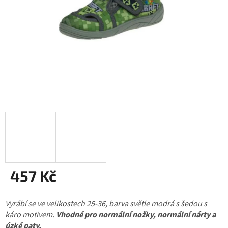
457 Kč
Měrná
Vyrábí se ve velikostech 25-36, barva světle modrá s šedou s
cena:
káro motivem.
Vhodné pro normální nožky, normální nárty a
úzké paty.