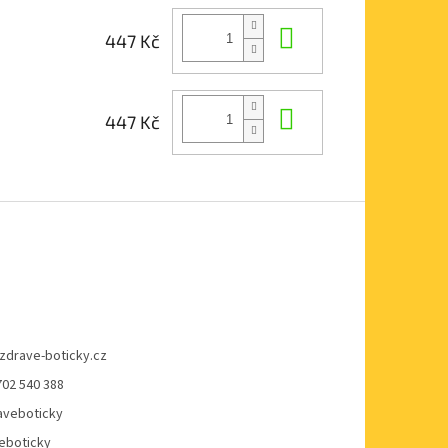
Do košíku
447 Kč
Do košíku
447 Kč
zdrave-boticky.cz
702 540 388
veboticky
eboticky