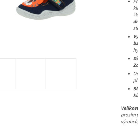
Př
kl
šk
dr
st
Vy
ba
hy
Dě
Zd
Od
př
St
ků
Velikos
prosím p
výrobců)