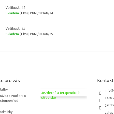
Velikost: 24
Skladem
(1 ks)
| PNMI/013AN/24
Velikost: 25
Skladem
(1 ks)
| PNMI/013AN/25
e pro vás
Kontakt
latby
info
@
Jezdecké a terapeutické
návka / Poučení o
středisko
+420 
dstoupení od
@zdra
podmínky
zdrav