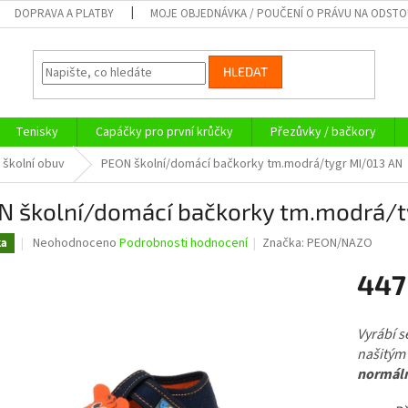
DOPRAVA A PLATBY
MOJE OBJEDNÁVKA / POUČENÍ O PRÁVU NA ODST
HLEDAT
Tenisky
Capáčky pro první krůčky
Přezůvky / bačkory
 školní obuv
PEON školní/domácí bačkorky tm.modrá/tygr MI/013 AN
N školní/domácí bačkorky tm.modrá/t
Průměrné
Neohodnoceno
Podrobnosti hodnocení
Značka:
PEON/NAZO
ka
hodnocení
produktu
447
je
0,0
Měrná
z
cena:
Vyrábí s
5
našitým
hvězdiček.
normáln