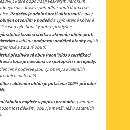
ezůvky, které odpovídají veškerým nárokům
adeným na zdravé a pohodlné obutí doma i ve
olce.
Podešev je odolná proti uklouznutí
a díky
obným otvorům v podešvi
a vyjímatelné kožené
élce jsou tyto botičky dobře prodyšné.
jímatelná kožená stélka s aktivním uhlím proti
kteriím
a lehkou
podporou podélné klenby
zajistí
gienické a zdravé obutí.
tská přezůvková obuv Peon®Kids s certifikací
ravá stopa je navržena ve spolupráci s ortopedy.
lehčené podešve jsou vyrobeny z kvalitních
írodních materiálů.
élka s aktivním uhlím je potažena 100% přírodní
ží.
tní tabulku najdete v popisu produktu.
(věnujte
ozornost délkám, obuv je menší než u ostatních
.