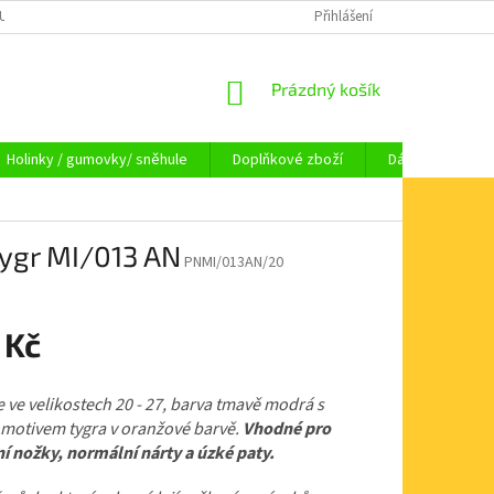
OUPENÍ OD SMLOUVY
OBCHODNÍ PODMÍNKY
Přihlášení
KAMENNÁ PRODEJNA HA
NÁKUPNÍ
Prázdný košík
KOŠÍK
Holinky / gumovky/ sněhule
Doplňkové zboží
Dárkové pouka
ygr MI/013 AN
PNMI/013AN/20
 Kč
e ve velikostech 20 - 27, barva tmavě modrá s
 motivem tygra v oranžové barvě.
Vhodné pro
í nožky, normální nárty a úzké paty.