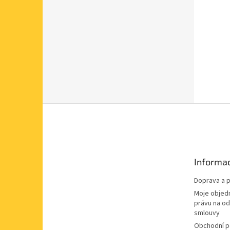
Z
á
p
a
t
Informac
í
Doprava a p
Moje objed
právu na o
smlouvy
Obchodní 