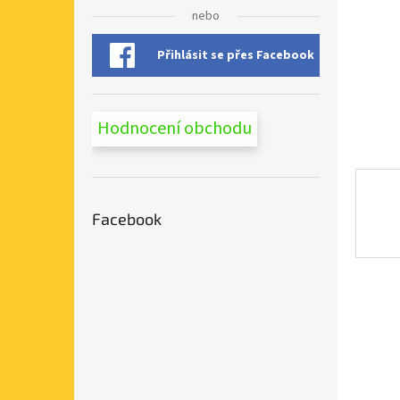
n
nebo
e
l
Přihlásit se přes Facebook
Hodnocení obchodu
Facebook