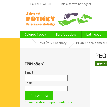
Přejít
+420 702 540 388
info@zdrave-boticky.cz
na
obsah
Celoroční obuv
Barefoot obuv
Letní obuv
Domů
Přezůvky / bačkory
PEON / Nazo domácí /
P
PEO
o
s
Přihlášení
Novin
t
r
E-mail
a
n
Heslo
n
í
PŘIHLÁSIT SE
p
Nová registrace
Zapomenuté heslo
a