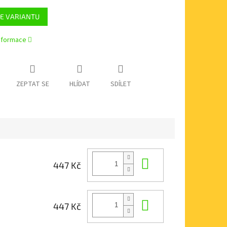
E VARIANTU
informace
ZEPTAT SE
HLÍDAT
SDÍLET
Do košíku
447 Kč
Do košíku
447 Kč