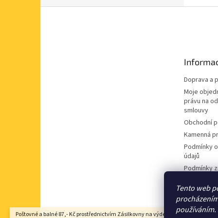
Z
á
p
a
t
Informac
í
Doprava a p
Moje objed
právu na o
smlouvy
Obchodní 
Kamenná pr
Podmínky o
údajů
Podmínky z
údajů
Tento web po
Souhlas se
procházením 
nabídek
používáním.
Poštovné a balné 87,- Kč prostřednictvím Zásilkovny na výdejní místo Z-point, DP