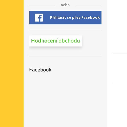
n
nebo
e
l
Přihlásit se přes Facebook
Hodnocení obchodu
Facebook