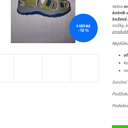
Velmi
mě
kotník 
kožená 
nožky, al
1 197 Kč
–10 %
produkt
Nejdůlež
oh
ko
mi
Svrchní 
Podšívka
Podešev