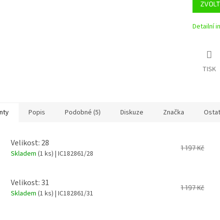
ZVOLT
Detailní 
TISK
nty
Popis
Podobné (5)
Diskuze
Značka
Ostat
Velikost: 28
1 197 Kč
Skladem
(1 ks)
| IC182861/28
Velikost: 31
1 197 Kč
Skladem
(1 ks)
| IC182861/31