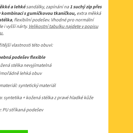
kké a lehké
sandálky, zapínání na
1 suchý zip přes
v kombinaci s gumičkovou tkaničkou,
extra měkká
stélka
, flexibilní podešev. Vhodné pro normální
e i vyšší nárty.
Velikostní tabulku najdete v popisu
u.
itější vlastnosti této obuvi:
ebná podešev flexible
žená stélka nevyjímatelná
mořádně lehká obuv
materiál: syntetický materiál
: syntetika + kožená stélka z pravé hladké kůže
: PU stříkaná podešev