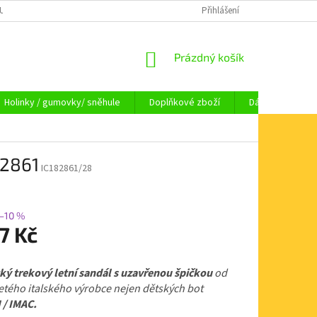
OUPENÍ OD SMLOUVY
OBCHODNÍ PODMÍNKY
Přihlášení
KAMENNÁ PRODEJNA HA
NÁKUPNÍ
Prázdný košík
KOŠÍK
Holinky / gumovky/ sněhule
Doplňkové zboží
Dárkové pouka
82861
IC182861/28
–10 %
7 Kč
ký trekový letní sandál s uzavřenou špičkou
od
tého italského výrobce nejen dětských bot
 / IMAC.