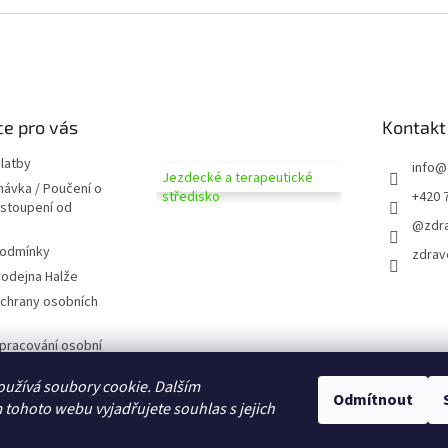
e pro vás
Kontakt
latby
info
@
Jezdecké a terapeutické
návka / Poučení o
středisko
+420 
dstoupení od
@zdra
podmínky
zdrav
odejna Halže
chrany osobních
pracování osobní
užívá soubory cookie. Dalším
 zobrazováním
Odmítnout
tohoto webu vyjadřujete souhlas s jejich
D CZ