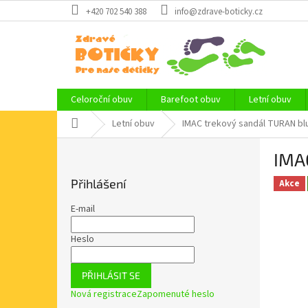
Přejít
+420 702 540 388
info@zdrave-boticky.cz
na
obsah
Celoroční obuv
Barefoot obuv
Letní obuv
Domů
Letní obuv
IMAC trekový sandál TURAN bl
P
IMA
o
s
Přihlášení
Akce
t
r
E-mail
a
n
Heslo
n
í
PŘIHLÁSIT SE
p
Nová registrace
Zapomenuté heslo
a