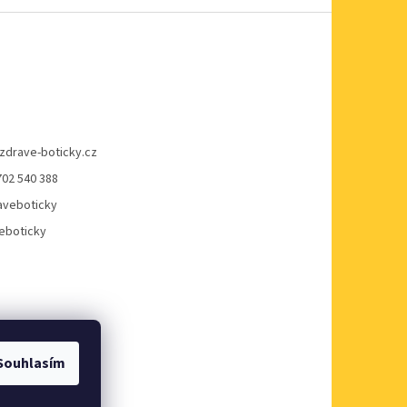
zdrave-boticky.cz
702 540 388
veboticky
eboticky
Souhlasím