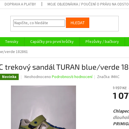
DOPRAVA A PLATBY
MOJE OBJEDNÁVKA / POUČENÍ O PRÁVU NA ODST
HLEDAT
Tenisky
Capáčky pro první krůčky
Přezůvky / bačkory
ue/verde 182861
C trekový sandál TURAN blue/verde 1
Průměrné
Neohodnoceno
Podrobnosti hodnocení
Značka:
IMAC
Novinka
hodnocení
produktu
1 197 Kč
je
1 07
0,0
z
Měrná
5
cena:
Chlapec
hvězdiček.
dlouhole
PRIMIGI