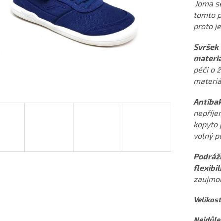
Joma se
tomto p
proto je
Svršek 
materi
péči o ž
materiál
Antibak
nepříje
kopyto 
volný p
Podráž
flexibil
zaujmou
Velikost
Nejdůlež