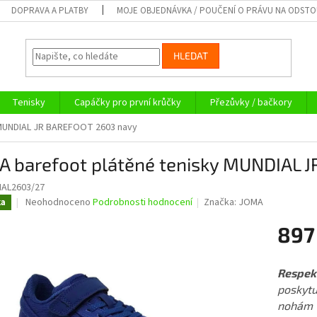
DOPRAVA A PLATBY
MOJE OBJEDNÁVKA / POUČENÍ O PRÁVU NA ODST
HLEDAT
Tenisky
Capáčky pro první krůčky
Přezůvky / bačkory
 MUNDIAL JR BAREFOOT 2603 navy
A barefoot plátěné tenisky MUNDIAL 
AL2603/27
Průměrné
Neohodnoceno
Podrobnosti hodnocení
Značka:
JOMA
ka
hodnocení
produktu
897
je
0,0
Měrná
z
cena:
Respekt
5
poskytu
hvězdiček.
nohám v