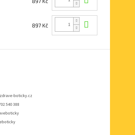
897 Kč
Do košíku
897 Kč
zdrave-boticky.cz
702 540 388
veboticky
eboticky