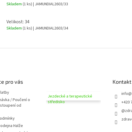
Skladem
(1 ks)
| JAMUNDIAL2603/33
Velikost: 34
Skladem
(1 ks)
| JAMUNDIAL2603/34
e pro vás
Kontakt
latby
info
@
Jezdecké a terapeutické
návka / Poučení o
středisko
+420 
dstoupení od
@zdra
podmínky
zdrav
odejna Halže