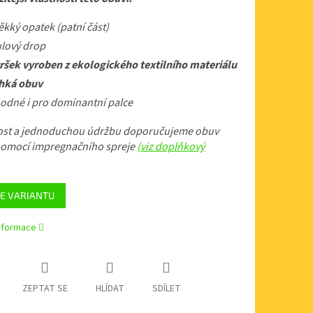
kký opatek (patní část)
lový drop
ršek vyroben z ekologického textilního materiálu
hká obuv
odné i pro dominantní palce
lost a jednoduchou údržbu doporučujeme obuv
 pomocí impregnačního spreje
(viz doplňkový
E VARIANTU
informace
ZEPTAT SE
HLÍDAT
SDÍLET