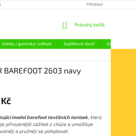
OUPENÍ OD SMLOUVY
OBCHODNÍ PODMÍNKY
Přihlášení
KAMENNÁ PRODEJNA HA
NÁKUPNÍ
Prázdný košík
KOŠÍK
Holinky / gumovky/ sněhule
Doplňkové zboží
Dárkové pouka
JR BAREFOOT 2603 navy
 Kč
ující model barefoot textilních tenisek
, který
je přirozenější zážitek z chůze a umožňuje
olněji a pružněji se pohybovat.