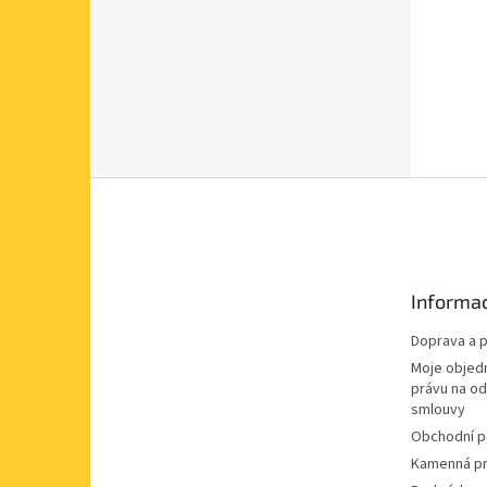
Z
á
p
a
t
Informac
í
Doprava a p
Moje objed
právu na o
smlouvy
Obchodní 
Kamenná pr