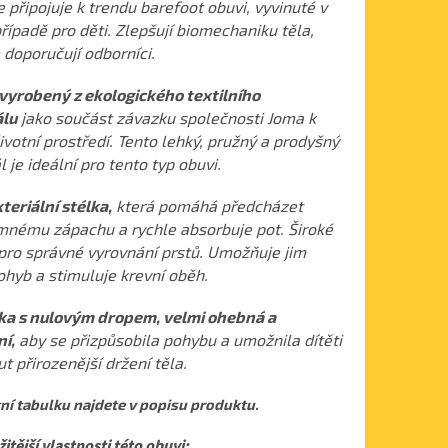
 připojuje k trendu barefoot obuvi, vyvinuté v
řípadě pro děti.
Zlepšují biomechaniku těla,
 doporučují odborníci.
vyrobený z ekologického textilního
álu
jako součást závazku společnosti Joma k
ivotní prostředí.
Tento lehký, pružný a prodyšný
 je ideální pro tento typ obuvi.
teriální stélka,
která pomáhá předcházet
mnému zápachu a rychle absorbuje pot.
Široké
pro správné vyrovnání prstů.
Umožňuje jim
ohyb a stimuluje krevní oběh.
ka s nulovým dropem, velmi ohebná a
ní,
aby se přizpůsobila pohybu a umožnila dítěti
t přirozenější držení těla.
ní tabulku najdete v popisu produktu.
itější vlastnosti této obuvi: