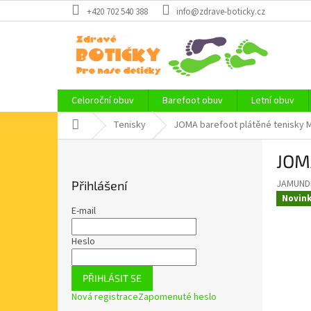
Přejít
+420 702 540 388
info@zdrave-boticky.cz
na
obsah
Celoroční obuv
Barefoot obuv
Letní obuv
Domů
Tenisky
JOMA barefoot plátěné tenisky
P
JOM
o
s
JAMUNDI
Přihlášení
t
Novin
r
E-mail
a
n
Heslo
n
í
PŘIHLÁSIT SE
p
Nová registrace
Zapomenuté heslo
a