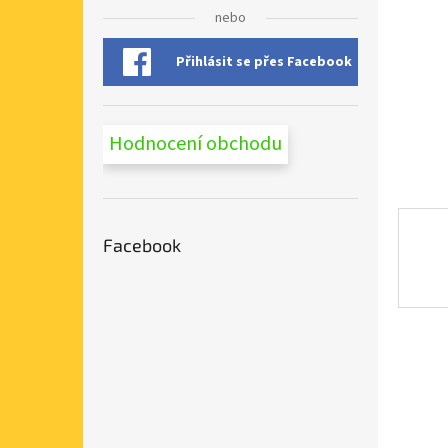
n
nebo
e
l
Přihlásit se přes Facebook
Hodnocení obchodu
Facebook