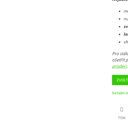
mě
nu
sv
le
vh
Pro stá
ošetřit
prodej).
ZVOLT
Detailní 
TISK