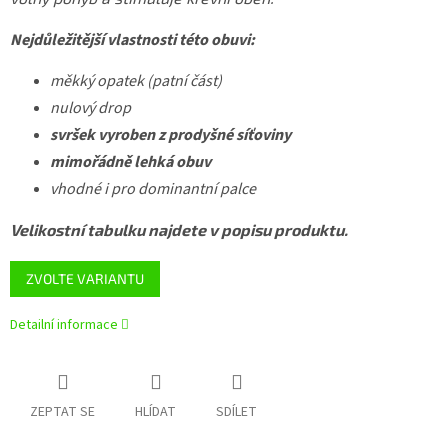
Nejdůležitější vlastnosti této obuvi:
měkký opatek (patní část)
nulový drop
svršek vyroben z prodyšné síťoviny
mimořádně lehká obuv
vhodné i pro dominantní palce
Velikostní tabulku najdete v popisu produktu.
ZVOLTE VARIANTU
Detailní informace
ZEPTAT SE
HLÍDAT
SDÍLET