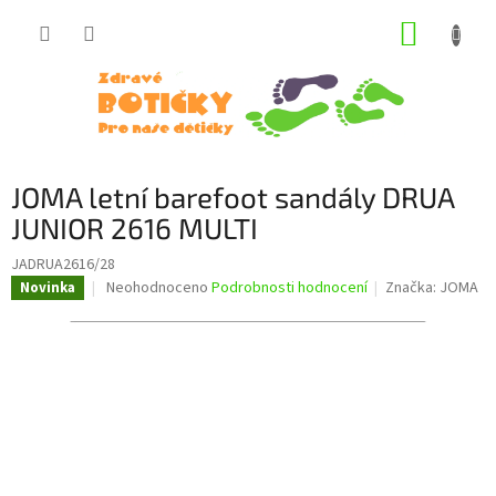
Přejít
NÁKUP
na
obsah
KOŠÍK
JOMA letní barefoot sandály DRUA
JUNIOR 2616 MULTI
JADRUA2616/28
Průměrné
Neohodnoceno
Podrobnosti hodnocení
Značka:
JOMA
Novinka
hodnocení
produktu
je
0,0
z
5
hvězdiček.