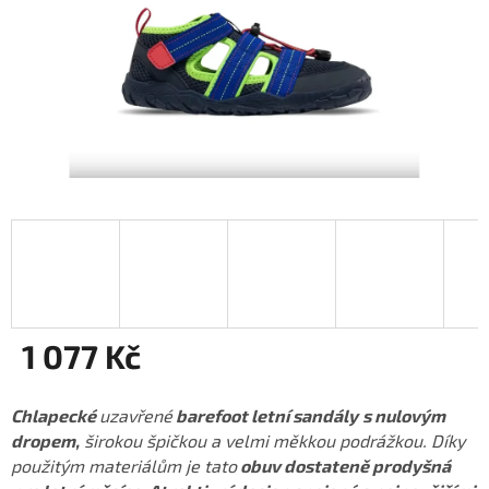
1 077 Kč
Měrná
cena:
Chlapecké
uzavřené
barefoot letní sandály
s nulovým
dropem,
širokou špičkou a velmi měkkou podrážkou. Díky
použitým materiálům je tato
obuv dostateně prodyšná