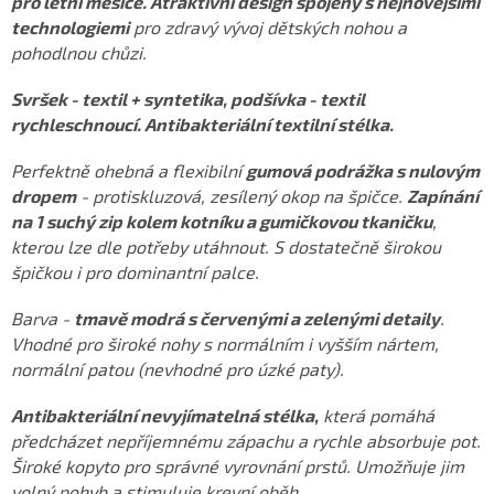
pro letní měsíce. Atraktivní design spojený s nejnovějšími
technologiemi
pro zdravý vývoj dětských nohou a
pohodlnou chůzi.
Svršek - textil + syntetika, podšívka - textil
rychleschnoucí. Antibakteriální textilní stélka.
Perfektně ohebná a flexibilní
gumová podrážka s nulovým
dropem
- protiskluzová, zesílený okop na špičce.
Zapínání
na 1 suchý zip kolem kotníku a gumičkovou tkaničku
,
kterou lze dle potřeby utáhnout. S dostatečně širokou
špičkou i pro dominantní palce.
Barva -
tmavě modrá s červenými a zelenými detaily
.
Vhodné pro široké nohy s normálním i vyšším nártem,
normální patou (nevhodné pro úzké paty).
Antibakteriální nevyjímatelná stélka,
která pomáhá
předcházet nepříjemnému zápachu a rychle absorbuje pot.
Široké kopyto pro správné vyrovnání prstů.
Umožňuje jim
volný pohyb a stimuluje krevní oběh.