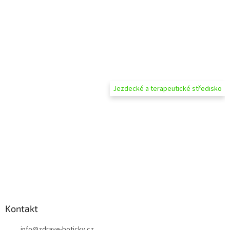
Jezdecké a terapeutické středisko
Kontakt
info
@
zdrave-boticky.cz