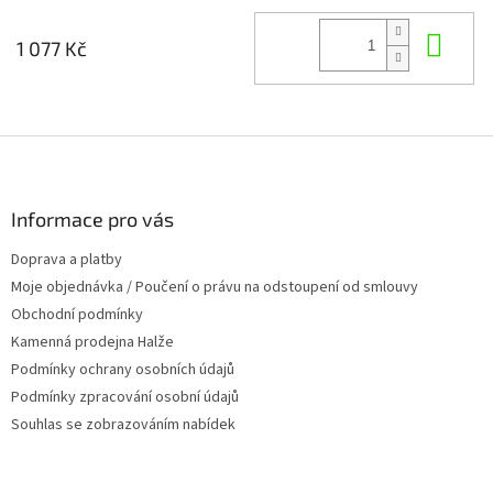
Do 
1 077 Kč
Z
á
p
a
Informace pro vás
t
Doprava a platby
í
Moje objednávka / Poučení o právu na odstoupení od smlouvy
Obchodní podmínky
Kamenná prodejna Halže
Podmínky ochrany osobních údajů
Podmínky zpracování osobní údajů
Souhlas se zobrazováním nabídek