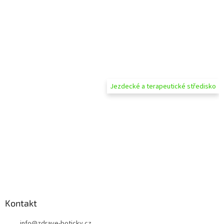
Jezdecké a terapeutické středisko
Kontakt
info
@
zdrave-boticky.cz