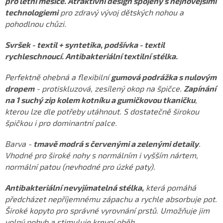
pro letní měsíce. Atraktivní design spojený s nejnovějšími
technologiemi
pro zdravý vývoj dětských nohou a
pohodlnou chůzi.
Svršek - textil + syntetika, podšívka - textil
rychleschnoucí. Antibakteriální textilní stélka.
Perfektně ohebná a flexibilní
gumová podrážka s nulovým
dropem
- protiskluzová, zesílený okop na špičce.
Zapínání
na 1 suchý zip kolem kotníku a gumičkovou tkaničku
,
kterou lze dle potřeby utáhnout. S dostatečně širokou
špičkou i pro dominantní palce.
Barva -
tmavě modrá s červenými a zelenými detaily
.
Vhodné pro široké nohy s normálním i vyšším nártem,
normální patou (nevhodné pro úzké paty).
Antibakteriální nevyjímatelná stélka,
která pomáhá
předcházet nepříjemnému zápachu a rychle absorbuje pot.
Široké kopyto pro správné vyrovnání prstů.
Umožňuje jim
volný pohyb a stimuluje krevní oběh.