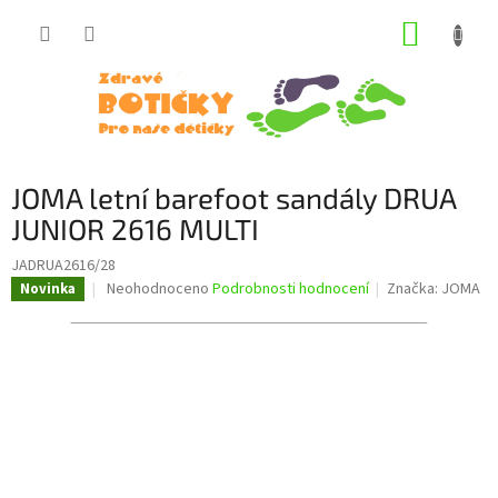
Přejít
NÁKUP
na
obsah
KOŠÍK
JOMA letní barefoot sandály DRUA
JUNIOR 2616 MULTI
JADRUA2616/28
Průměrné
Neohodnoceno
Podrobnosti hodnocení
Značka:
JOMA
Novinka
hodnocení
produktu
je
0,0
z
5
hvězdiček.