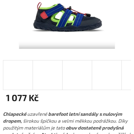
1 077 Kč
Měrná
cena:
Chlapecké
uzavřené
barefoot letní sandály
s nulovým
dropem,
širokou špičkou a velmi měkkou podrážkou. Díky
použitým materiálům je tato
obuv dostateně prodyšná