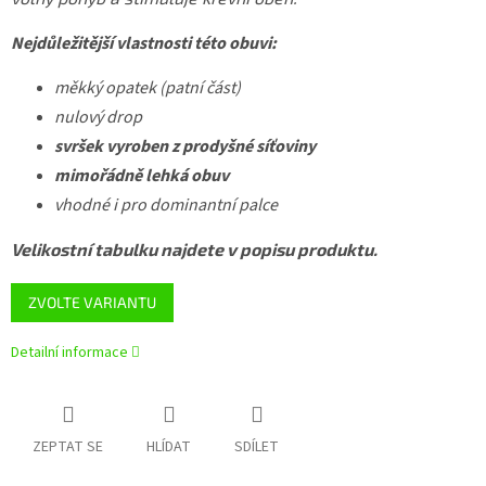
Nejdůležitější vlastnosti této obuvi:
měkký opatek (patní část)
nulový drop
svršek vyroben z prodyšné síťoviny
mimořádně lehká obuv
vhodné i pro dominantní palce
Velikostní tabulku najdete v popisu produktu.
ZVOLTE VARIANTU
Detailní informace
ZEPTAT SE
HLÍDAT
SDÍLET