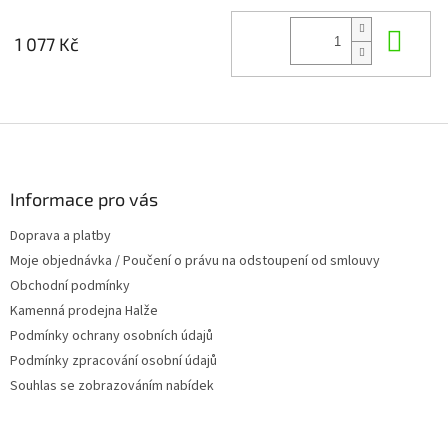
Do 
1 077 Kč
Z
á
p
a
Informace pro vás
t
Doprava a platby
í
Moje objednávka / Poučení o právu na odstoupení od smlouvy
Obchodní podmínky
Kamenná prodejna Halže
Podmínky ochrany osobních údajů
Podmínky zpracování osobní údajů
Souhlas se zobrazováním nabídek