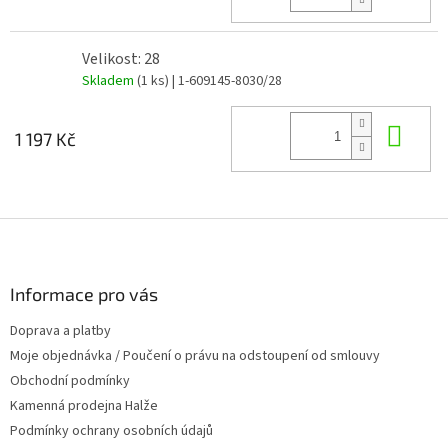
Velikost: 28
Skladem
(1 ks)
| 1-609145-8030/28
Do 
1 197 Kč
Z
á
p
a
Informace pro vás
t
Doprava a platby
í
Moje objednávka / Poučení o právu na odstoupení od smlouvy
Obchodní podmínky
Kamenná prodejna Halže
Podmínky ochrany osobních údajů