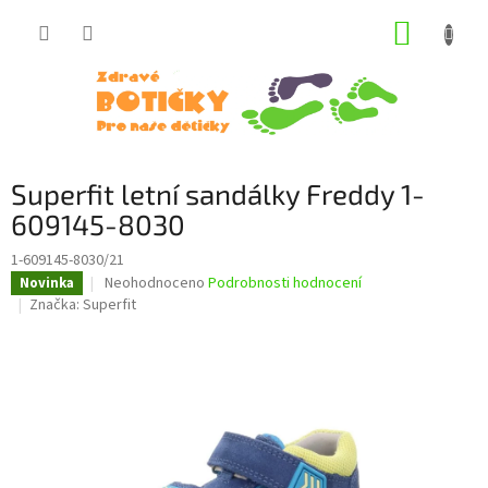
Přejít
NÁKUP
na
obsah
KOŠÍK
Superfit letní sandálky Freddy 1-
609145-8030
1-609145-8030/21
Průměrné
Neohodnoceno
Podrobnosti hodnocení
Novinka
hodnocení
Značka:
Superfit
produktu
je
0,0
z
5
hvězdiček.