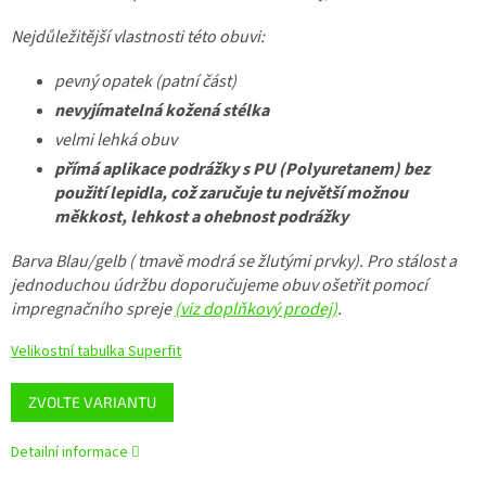
Nejdůležitější vlastnosti této obuvi:
pevný opatek (patní část)
nevyjímatelná kožená stélka
velmi lehká obuv
přímá aplikace podrážky s PU (Polyuretanem) bez
použití lepidla, což zaručuje tu největší možnou
měkkost, lehkost a ohebnost podrážky
Barva Blau/gelb ( tmavě modrá se žlutými prvky). Pro stálost a
jednoduchou údržbu doporučujeme obuv ošetřit pomocí
impregnačního spreje
(viz doplňkový prodej)
.
Velikostní tabulka Superfit
ZVOLTE VARIANTU
Detailní informace