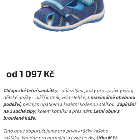
od
1 097 Kč
Měrná
Chlapecké letní sandálky
cena:
s důležitými prvky pro správný vývoj
dětské nožky - nižší kotník, velmi lehké,
s maximálně ohebnou
podešví,
pevným opatkem a kvalitní koženou stélkou.
Zapínání
na 2 suché zipy
, kolem kotníku a přes nárt.
Letní obuv z
broušené kůže.
Tuto obuv doporučujeme pro první krůčky Vašeho
rošťáka. Vhodné pro normální a úzké nožky,
šířka M IV.