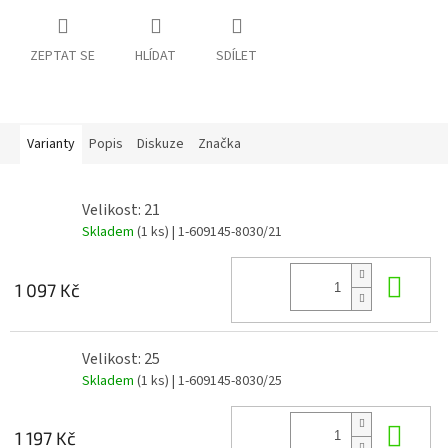
ZEPTAT SE
HLÍDAT
SDÍLET
Varianty
Popis
Diskuze
Značka
Velikost: 21
Skladem
(1 ks)
| 1-609145-8030/21
Do 
1 097 Kč
Velikost: 25
Skladem
(1 ks)
| 1-609145-8030/25
Do 
1 197 Kč