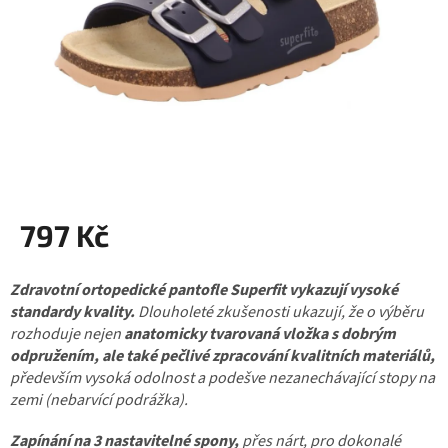
797 Kč
Měrná
Zdravotní ortopedické pantofle Superfit
cena:
vykazují vysoké
standardy kvality.
Dlouholeté zkušenosti ukazují, že o výběru
rozhoduje nejen
anatomicky tvarovaná vložka s dobrým
odpružením, ale také pečlivé zpracování kvalitních materiálů,
především vysoká odolnost a podešve nezanechávající stopy na
zemi (nebarvící podrážka).
Zapínání na 3 nastavitelné spony,
přes nárt, pro dokonalé