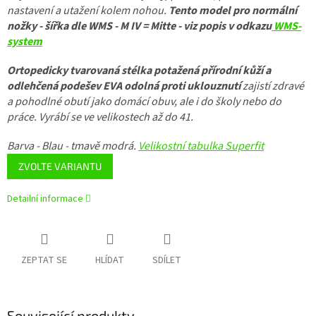
nastavení a utažení kolem nohou.
Tento model pro normální
nožky - šířka dle WMS - M IV = Mitte - viz popis v odkazu
WMS-
system
Ortopedicky tvarovaná stélka potažená přírodní kůží a
odlehčená podešev EVA odolná proti uklouznutí
zajistí zdravé
a pohodlné obutí jako domácí obuv, ale i do školy nebo do
práce. Vyrábí se ve velikostech až do 41.
Barva - Blau - tmavě modrá.
Velikostní tabulka Superfit
ZVOLTE VARIANTU
Detailní informace
ZEPTAT SE
HLÍDAT
SDÍLET
Související produkty