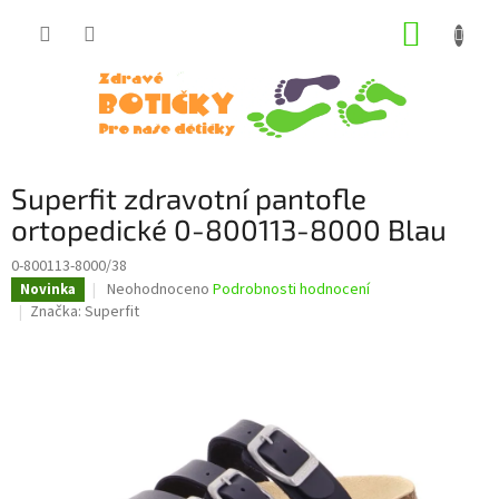
Přejít
NÁKUP
na
obsah
KOŠÍK
Superfit zdravotní pantofle
ortopedické 0-800113-8000 Blau
0-800113-8000/38
Průměrné
Neohodnoceno
Podrobnosti hodnocení
Novinka
hodnocení
Značka:
Superfit
produktu
je
0,0
z
5
hvězdiček.