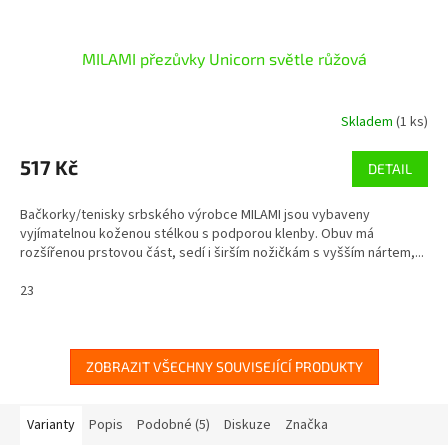
MILAMI přezůvky Unicorn světle růžová
Skladem
(1 ks)
517 Kč
DETAIL
Bačkorky/tenisky srbského výrobce MILAMI jsou vybaveny
vyjímatelnou koženou stélkou s podporou klenby. Obuv má
rozšířenou prstovou část, sedí i širším nožičkám s vyšším nártem,...
23
ZOBRAZIT VŠECHNY SOUVISEJÍCÍ PRODUKTY
Varianty
Popis
Podobné (5)
Diskuze
Značka