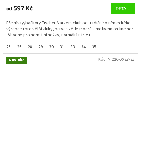
597 Kč
od
DETAIL
Přezůvky/bačkory Fischer Markenschuh od tradičního německého
výrobce i pro větší kluky, barva světle modrá s motivem on-line her
. Vhodné pro normální nožky, normální nárty i...
25
26
28
29
30
31
33
34
35
Kód:
MI226-DX27/23
Novinka