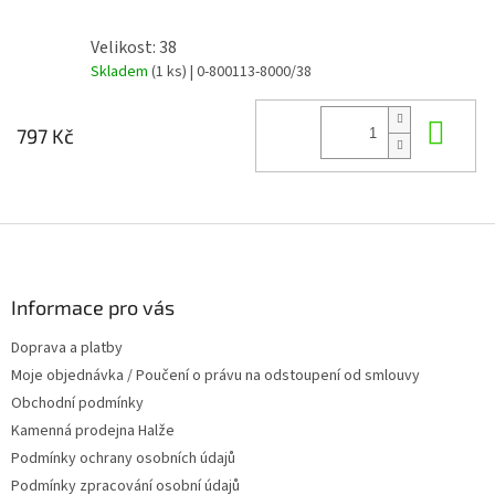
Velikost: 38
Skladem
(1 ks)
| 0-800113-8000/38
Do 
797 Kč
Z
á
p
a
Informace pro vás
t
Doprava a platby
í
Moje objednávka / Poučení o právu na odstoupení od smlouvy
Obchodní podmínky
Kamenná prodejna Halže
Podmínky ochrany osobních údajů
Podmínky zpracování osobní údajů